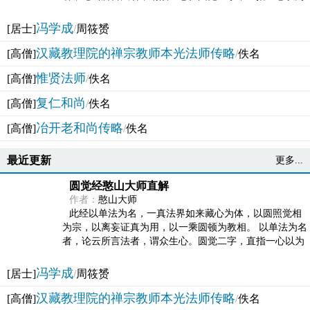
法体。此有多称，亦名大圆满觉，亦名妙觉明心，...
冯学成
[居士]
/
周筱赟
汉藏教理院的禅宗教师本光法师传略
[高僧]
/
佚名
惟贤法师
[高僧]
/
佚名
复仁和尚
[高僧]
/
佚名
冶开老和尚传略
[高僧]
/
佚名
最近更新
更多...
圆觉经憨山大师直解
作者：
憨山大师
此经以单法为名，一真法界如来藏心为体，以圆照觉相
为宗，以离妄证真为用，以一乘圆顿为教相。 以单法为名
者，论云所言法者，谓众生心。圆觉二字，直指一心以为
法体。此有多称，亦名大圆满觉，亦名妙觉明心，...
冯学成
[居士]
/
周筱赟
汉藏教理院的禅宗教师本光法师传略
[高僧]
/
佚名