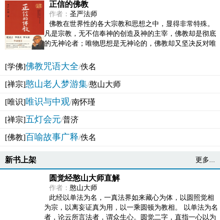
正信的佛教
作者：
圣严法师
佛教在世界性的各大宗教和思想之中，显得非常特殊。
凡是宗教，无不信奉神的创造及神的主宰，佛教却是彻底
的无神论者；唯物思想是无神论的，佛教却又坚决反对唯
物论的谬误。佛教似宗教而又非宗教，类哲学而又非哲...
佛教咒语大全
[学佛]
/
佚名
憨山老人梦游集
[禅宗]
/
憨山大师
唯识与中观
[唯识]
/
南怀瑾
五灯会元
[禅宗]
/
普济
百喻故事广释
[佛教]
/
佚名
新书上架
更多...
圆觉经憨山大师直解
作者：
憨山大师
此经以单法为名，一真法界如来藏心为体，以圆照觉相
为宗，以离妄证真为用，以一乘圆顿为教相。 以单法为名
者，论云所言法者，谓众生心。圆觉二字，直指一心以为