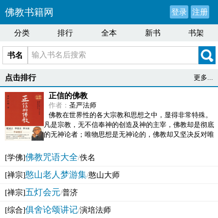
佛教书籍网
登录
注册
分类
排行
全本
新书
书架
书名
点击排行
更多...
正信的佛教
作者：
圣严法师
佛教在世界性的各大宗教和思想之中，显得非常特殊。
凡是宗教，无不信奉神的创造及神的主宰，佛教却是彻底
的无神论者；唯物思想是无神论的，佛教却又坚决反对唯
物论的谬误。佛教似宗教而又非宗教，类哲学而又非哲...
佛教咒语大全
[学佛]
/
佚名
憨山老人梦游集
[禅宗]
/
憨山大师
五灯会元
[禅宗]
/
普济
俱舍论颂讲记
[综合]
/
演培法师