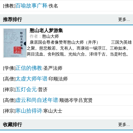
百喻故事广释
[佛教]
/
佚名
推荐排行
更多...
憨山老人梦游集
作者：
憨山大师
康居国会尊者像赞寄憨山大师（并序） 三国为英雄
之聚。慈悲般若。无有人。而康祖一锡浮江。三称如来。
两目流血。舍利投瓶。光灿六合。泽绵千古。当是时也。
吴之君臣。莫不为之动心变色。即事征理。知有佛而不...
正信的佛教
[学佛]
/
圣严法师
太虚大师年谱
[高僧]
/
印顺法师
五灯会元
[禅宗]
/
普济
虚云和尚自述年谱
[高僧]
/
顺德岑学吕宽贤
寒山拾得诗
[禅宗]
/
寒山大士
收藏排行
更多...