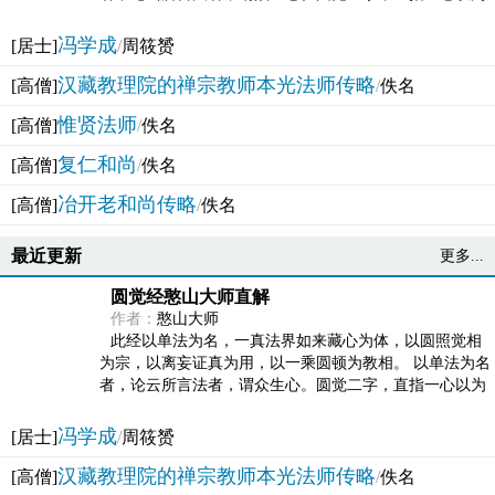
法体。此有多称，亦名大圆满觉，亦名妙觉明心，...
冯学成
[居士]
/
周筱赟
汉藏教理院的禅宗教师本光法师传略
[高僧]
/
佚名
惟贤法师
[高僧]
/
佚名
复仁和尚
[高僧]
/
佚名
冶开老和尚传略
[高僧]
/
佚名
最近更新
更多...
圆觉经憨山大师直解
作者：
憨山大师
此经以单法为名，一真法界如来藏心为体，以圆照觉相
为宗，以离妄证真为用，以一乘圆顿为教相。 以单法为名
者，论云所言法者，谓众生心。圆觉二字，直指一心以为
法体。此有多称，亦名大圆满觉，亦名妙觉明心，...
冯学成
[居士]
/
周筱赟
汉藏教理院的禅宗教师本光法师传略
[高僧]
/
佚名