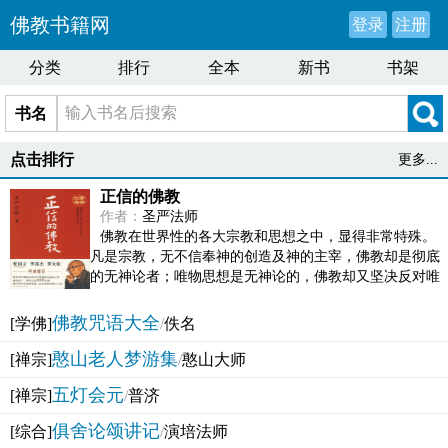
佛教书籍网
登录
注册
分类
排行
全本
新书
书架
书名
点击排行
更多...
正信的佛教
作者：
圣严法师
佛教在世界性的各大宗教和思想之中，显得非常特殊。
凡是宗教，无不信奉神的创造及神的主宰，佛教却是彻底
的无神论者；唯物思想是无神论的，佛教却又坚决反对唯
物论的谬误。佛教似宗教而又非宗教，类哲学而又非哲...
佛教咒语大全
[学佛]
/
佚名
憨山老人梦游集
[禅宗]
/
憨山大师
五灯会元
[禅宗]
/
普济
俱舍论颂讲记
[综合]
/
演培法师