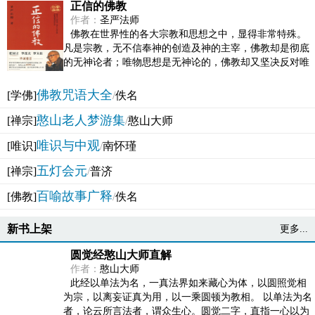
正信的佛教
作者：
圣严法师
佛教在世界性的各大宗教和思想之中，显得非常特殊。
凡是宗教，无不信奉神的创造及神的主宰，佛教却是彻底
的无神论者；唯物思想是无神论的，佛教却又坚决反对唯
物论的谬误。佛教似宗教而又非宗教，类哲学而又非哲...
佛教咒语大全
[学佛]
/
佚名
憨山老人梦游集
[禅宗]
/
憨山大师
唯识与中观
[唯识]
/
南怀瑾
五灯会元
[禅宗]
/
普济
百喻故事广释
[佛教]
/
佚名
新书上架
更多...
圆觉经憨山大师直解
作者：
憨山大师
此经以单法为名，一真法界如来藏心为体，以圆照觉相
为宗，以离妄证真为用，以一乘圆顿为教相。 以单法为名
者，论云所言法者，谓众生心。圆觉二字，直指一心以为