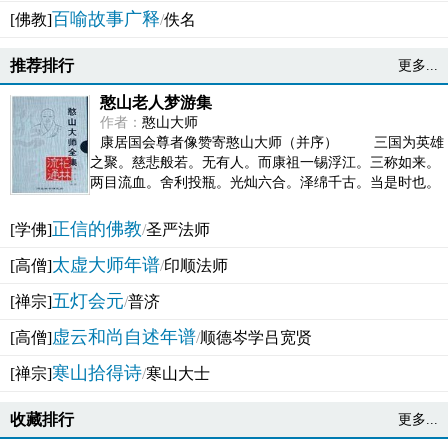
百喻故事广释
[佛教]
/
佚名
推荐排行
更多...
憨山老人梦游集
作者：
憨山大师
康居国会尊者像赞寄憨山大师（并序） 三国为英雄
之聚。慈悲般若。无有人。而康祖一锡浮江。三称如来。
两目流血。舍利投瓶。光灿六合。泽绵千古。当是时也。
吴之君臣。莫不为之动心变色。即事征理。知有佛而不...
正信的佛教
[学佛]
/
圣严法师
太虚大师年谱
[高僧]
/
印顺法师
五灯会元
[禅宗]
/
普济
虚云和尚自述年谱
[高僧]
/
顺德岑学吕宽贤
寒山拾得诗
[禅宗]
/
寒山大士
收藏排行
更多...