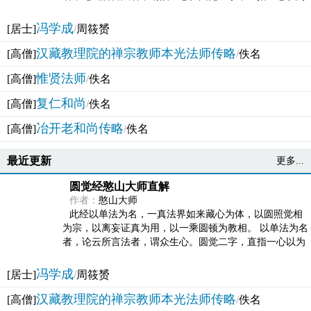
法体。此有多称，亦名大圆满觉，亦名妙觉明心，...
冯学成
[居士]
/
周筱赟
汉藏教理院的禅宗教师本光法师传略
[高僧]
/
佚名
惟贤法师
[高僧]
/
佚名
复仁和尚
[高僧]
/
佚名
冶开老和尚传略
[高僧]
/
佚名
最近更新
更多...
圆觉经憨山大师直解
作者：
憨山大师
此经以单法为名，一真法界如来藏心为体，以圆照觉相
为宗，以离妄证真为用，以一乘圆顿为教相。 以单法为名
者，论云所言法者，谓众生心。圆觉二字，直指一心以为
法体。此有多称，亦名大圆满觉，亦名妙觉明心，...
冯学成
[居士]
/
周筱赟
汉藏教理院的禅宗教师本光法师传略
[高僧]
/
佚名