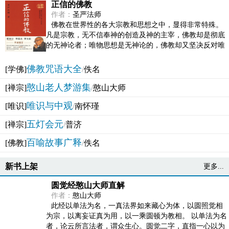
正信的佛教
作者：
圣严法师
佛教在世界性的各大宗教和思想之中，显得非常特殊。
凡是宗教，无不信奉神的创造及神的主宰，佛教却是彻底
的无神论者；唯物思想是无神论的，佛教却又坚决反对唯
物论的谬误。佛教似宗教而又非宗教，类哲学而又非哲...
佛教咒语大全
[学佛]
/
佚名
憨山老人梦游集
[禅宗]
/
憨山大师
唯识与中观
[唯识]
/
南怀瑾
五灯会元
[禅宗]
/
普济
百喻故事广释
[佛教]
/
佚名
新书上架
更多...
圆觉经憨山大师直解
作者：
憨山大师
此经以单法为名，一真法界如来藏心为体，以圆照觉相
为宗，以离妄证真为用，以一乘圆顿为教相。 以单法为名
者，论云所言法者，谓众生心。圆觉二字，直指一心以为