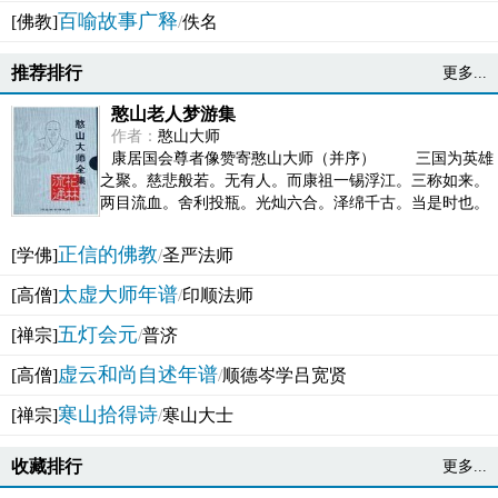
百喻故事广释
[佛教]
/
佚名
推荐排行
更多...
憨山老人梦游集
作者：
憨山大师
康居国会尊者像赞寄憨山大师（并序） 三国为英雄
之聚。慈悲般若。无有人。而康祖一锡浮江。三称如来。
两目流血。舍利投瓶。光灿六合。泽绵千古。当是时也。
吴之君臣。莫不为之动心变色。即事征理。知有佛而不...
正信的佛教
[学佛]
/
圣严法师
太虚大师年谱
[高僧]
/
印顺法师
五灯会元
[禅宗]
/
普济
虚云和尚自述年谱
[高僧]
/
顺德岑学吕宽贤
寒山拾得诗
[禅宗]
/
寒山大士
收藏排行
更多...