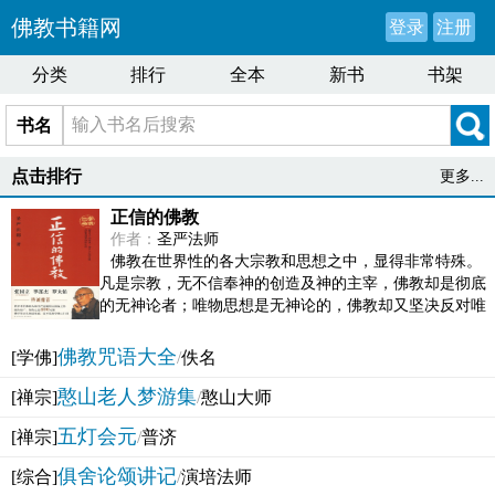
佛教书籍网
登录
注册
分类
排行
全本
新书
书架
书名
点击排行
更多...
正信的佛教
作者：
圣严法师
佛教在世界性的各大宗教和思想之中，显得非常特殊。
凡是宗教，无不信奉神的创造及神的主宰，佛教却是彻底
的无神论者；唯物思想是无神论的，佛教却又坚决反对唯
物论的谬误。佛教似宗教而又非宗教，类哲学而又非哲...
佛教咒语大全
[学佛]
/
佚名
憨山老人梦游集
[禅宗]
/
憨山大师
五灯会元
[禅宗]
/
普济
俱舍论颂讲记
[综合]
/
演培法师