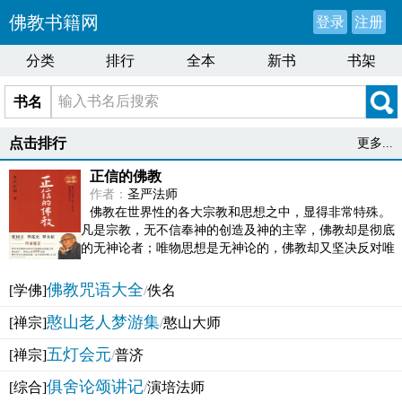
佛教书籍网
登录
注册
分类
排行
全本
新书
书架
书名
点击排行
更多...
正信的佛教
作者：
圣严法师
佛教在世界性的各大宗教和思想之中，显得非常特殊。
凡是宗教，无不信奉神的创造及神的主宰，佛教却是彻底
的无神论者；唯物思想是无神论的，佛教却又坚决反对唯
物论的谬误。佛教似宗教而又非宗教，类哲学而又非哲...
佛教咒语大全
[学佛]
/
佚名
憨山老人梦游集
[禅宗]
/
憨山大师
五灯会元
[禅宗]
/
普济
俱舍论颂讲记
[综合]
/
演培法师