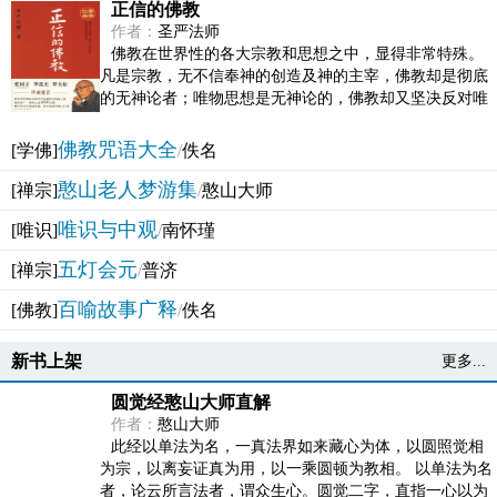
正信的佛教
作者：
圣严法师
佛教在世界性的各大宗教和思想之中，显得非常特殊。
凡是宗教，无不信奉神的创造及神的主宰，佛教却是彻底
的无神论者；唯物思想是无神论的，佛教却又坚决反对唯
物论的谬误。佛教似宗教而又非宗教，类哲学而又非哲...
佛教咒语大全
[学佛]
/
佚名
憨山老人梦游集
[禅宗]
/
憨山大师
唯识与中观
[唯识]
/
南怀瑾
五灯会元
[禅宗]
/
普济
百喻故事广释
[佛教]
/
佚名
新书上架
更多...
圆觉经憨山大师直解
作者：
憨山大师
此经以单法为名，一真法界如来藏心为体，以圆照觉相
为宗，以离妄证真为用，以一乘圆顿为教相。 以单法为名
者，论云所言法者，谓众生心。圆觉二字，直指一心以为