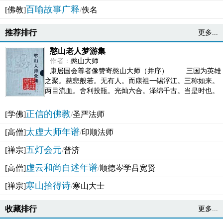
百喻故事广释
[佛教]
/
佚名
推荐排行
更多...
憨山老人梦游集
作者：
憨山大师
康居国会尊者像赞寄憨山大师（并序） 三国为英雄
之聚。慈悲般若。无有人。而康祖一锡浮江。三称如来。
两目流血。舍利投瓶。光灿六合。泽绵千古。当是时也。
吴之君臣。莫不为之动心变色。即事征理。知有佛而不...
正信的佛教
[学佛]
/
圣严法师
太虚大师年谱
[高僧]
/
印顺法师
五灯会元
[禅宗]
/
普济
虚云和尚自述年谱
[高僧]
/
顺德岑学吕宽贤
寒山拾得诗
[禅宗]
/
寒山大士
收藏排行
更多...