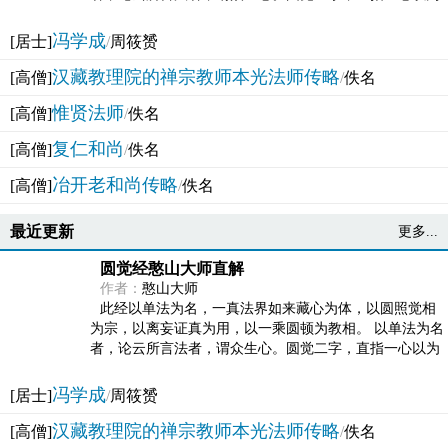
法体。此有多称，亦名大圆满觉，亦名妙觉明心，...
冯学成
[居士]
/
周筱赟
汉藏教理院的禅宗教师本光法师传略
[高僧]
/
佚名
惟贤法师
[高僧]
/
佚名
复仁和尚
[高僧]
/
佚名
冶开老和尚传略
[高僧]
/
佚名
最近更新
更多...
圆觉经憨山大师直解
作者：
憨山大师
此经以单法为名，一真法界如来藏心为体，以圆照觉相
为宗，以离妄证真为用，以一乘圆顿为教相。 以单法为名
者，论云所言法者，谓众生心。圆觉二字，直指一心以为
法体。此有多称，亦名大圆满觉，亦名妙觉明心，...
冯学成
[居士]
/
周筱赟
汉藏教理院的禅宗教师本光法师传略
[高僧]
/
佚名