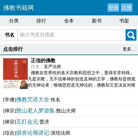
佛教书籍网
登录
注册
分类
排行
全本
新书
书架
书名
点击排行
更多...
正信的佛教
作者：
圣严法师
佛教在世界性的各大宗教和思想之中，显得非常特殊。
凡是宗教，无不信奉神的创造及神的主宰，佛教却是彻底
的无神论者；唯物思想是无神论的，佛教却又坚决反对唯
物论的谬误。佛教似宗教而又非宗教，类哲学而又非哲...
佛教咒语大全
[学佛]
/
佚名
憨山老人梦游集
[禅宗]
/
憨山大师
五灯会元
[禅宗]
/
普济
俱舍论颂讲记
[综合]
/
演培法师