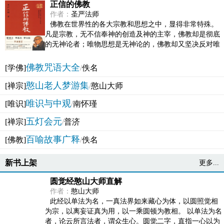
正信的佛教
作者：
圣严法师
佛教在世界性的各大宗教和思想之中，显得非常特殊。
凡是宗教，无不信奉神的创造及神的主宰，佛教却是彻底
的无神论者；唯物思想是无神论的，佛教却又坚决反对唯
物论的谬误。佛教似宗教而又非宗教，类哲学而又非哲...
佛教咒语大全
[学佛]
/
佚名
憨山老人梦游集
[禅宗]
/
憨山大师
唯识与中观
[唯识]
/
南怀瑾
五灯会元
[禅宗]
/
普济
百喻故事广释
[佛教]
/
佚名
新书上架
更多...
圆觉经憨山大师直解
作者：
憨山大师
此经以单法为名，一真法界如来藏心为体，以圆照觉相
为宗，以离妄证真为用，以一乘圆顿为教相。 以单法为名
者，论云所言法者，谓众生心。圆觉二字，直指一心以为