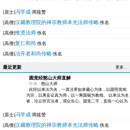
法体。此有多称，亦名大圆满觉，亦名妙觉明心，...
冯学成
[居士]
/
周筱赟
汉藏教理院的禅宗教师本光法师传略
[高僧]
/
佚名
惟贤法师
[高僧]
/
佚名
复仁和尚
[高僧]
/
佚名
冶开老和尚传略
[高僧]
/
佚名
最近更新
更多...
圆觉经憨山大师直解
作者：
憨山大师
此经以单法为名，一真法界如来藏心为体，以圆照觉相
为宗，以离妄证真为用，以一乘圆顿为教相。 以单法为名
者，论云所言法者，谓众生心。圆觉二字，直指一心以为
法体。此有多称，亦名大圆满觉，亦名妙觉明心，...
冯学成
[居士]
/
周筱赟
汉藏教理院的禅宗教师本光法师传略
[高僧]
/
佚名