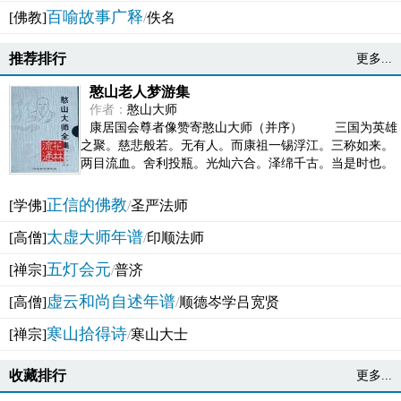
百喻故事广释
[佛教]
/
佚名
推荐排行
更多...
憨山老人梦游集
作者：
憨山大师
康居国会尊者像赞寄憨山大师（并序） 三国为英雄
之聚。慈悲般若。无有人。而康祖一锡浮江。三称如来。
两目流血。舍利投瓶。光灿六合。泽绵千古。当是时也。
吴之君臣。莫不为之动心变色。即事征理。知有佛而不...
正信的佛教
[学佛]
/
圣严法师
太虚大师年谱
[高僧]
/
印顺法师
五灯会元
[禅宗]
/
普济
虚云和尚自述年谱
[高僧]
/
顺德岑学吕宽贤
寒山拾得诗
[禅宗]
/
寒山大士
收藏排行
更多...