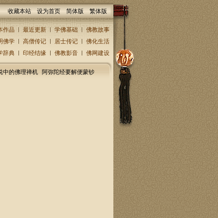
收藏本站
设为首页
简体版
繁体版
本作品
最近更新
学佛基础
佛教故事
明佛学
高僧传记
居士传记
佛化生活
学辞典
印经结缘
佛教影音
佛网建设
说中的佛理禅机
阿弥陀经要解便蒙钞