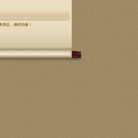
，佛教用品，佛经结缘！