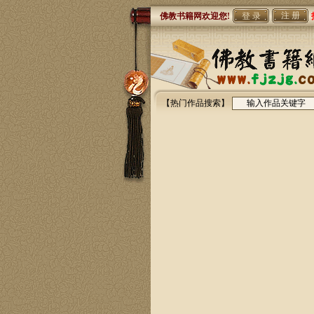
注 册
佛教书籍网欢迎您!
【热门作品搜索】