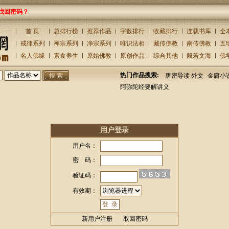
找回密码？
首 页
总排行榜
推荐作品
字数排行
收藏排行
连载书库
全
戒律系列
禅宗系列
净宗系列
唯识法相
藏传佛教
南传佛教
五
名人佛缘
素食养生
原始佛教
原创作品
综合其他
般若文海
佛
热门作品搜索:
唐密导读 外文
金庸小
阿弥陀经要解讲义
用户登录
用户名：
密 码：
验证码：
有效期：
新用户注册
取回密码