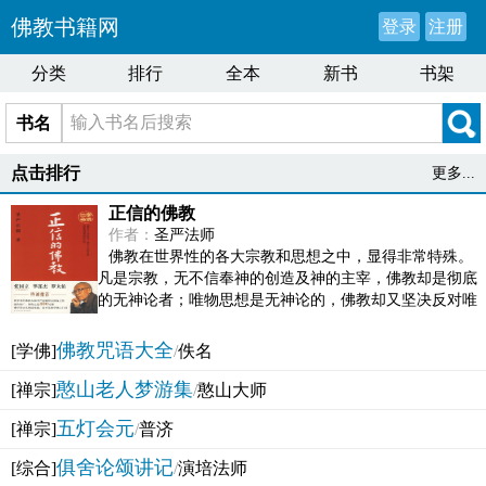
佛教书籍网
登录
注册
分类
排行
全本
新书
书架
书名
点击排行
更多...
正信的佛教
作者：
圣严法师
佛教在世界性的各大宗教和思想之中，显得非常特殊。
凡是宗教，无不信奉神的创造及神的主宰，佛教却是彻底
的无神论者；唯物思想是无神论的，佛教却又坚决反对唯
物论的谬误。佛教似宗教而又非宗教，类哲学而又非哲...
佛教咒语大全
[学佛]
/
佚名
憨山老人梦游集
[禅宗]
/
憨山大师
五灯会元
[禅宗]
/
普济
俱舍论颂讲记
[综合]
/
演培法师