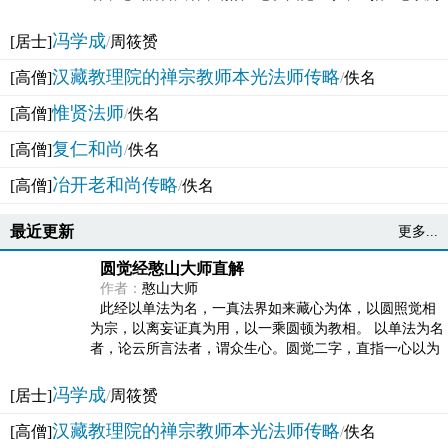
法体。此有多称，亦名大圆满觉，亦名妙觉明心，...
冯学成
[居士]
/
周筱赟
汉藏教理院的禅宗教师本光法师传略
[高僧]
/
佚名
惟贤法师
[高僧]
/
佚名
复仁和尚
[高僧]
/
佚名
冶开老和尚传略
[高僧]
/
佚名
最近更新
更多...
圆觉经憨山大师直解
作者：
憨山大师
此经以单法为名，一真法界如来藏心为体，以圆照觉相
为宗，以离妄证真为用，以一乘圆顿为教相。 以单法为名
者，论云所言法者，谓众生心。圆觉二字，直指一心以为
法体。此有多称，亦名大圆满觉，亦名妙觉明心，...
冯学成
[居士]
/
周筱赟
汉藏教理院的禅宗教师本光法师传略
[高僧]
/
佚名