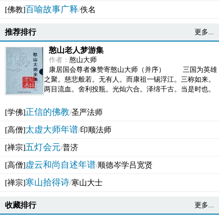
百喻故事广释
[佛教]
/
佚名
推荐排行
更多...
憨山老人梦游集
作者：
憨山大师
康居国会尊者像赞寄憨山大师（并序） 三国为英雄
之聚。慈悲般若。无有人。而康祖一锡浮江。三称如来。
两目流血。舍利投瓶。光灿六合。泽绵千古。当是时也。
吴之君臣。莫不为之动心变色。即事征理。知有佛而不...
正信的佛教
[学佛]
/
圣严法师
太虚大师年谱
[高僧]
/
印顺法师
五灯会元
[禅宗]
/
普济
虚云和尚自述年谱
[高僧]
/
顺德岑学吕宽贤
寒山拾得诗
[禅宗]
/
寒山大士
收藏排行
更多...