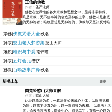
正信的佛教
作者：
圣严法师
佛教在世界性的各大宗教和思想之中，显得非常特殊。
凡是宗教，无不信奉神的创造及神的主宰，佛教却是彻底
的无神论者；唯物思想是无神论的，佛教却又坚决反对唯
物论的谬误。佛教似宗教而又非宗教，类哲学而又非哲...
佛教咒语大全
[学佛]
/
佚名
憨山老人梦游集
[禅宗]
/
憨山大师
唯识与中观
[唯识]
/
南怀瑾
五灯会元
[禅宗]
/
普济
百喻故事广释
[佛教]
/
佚名
新书上架
更多...
圆觉经憨山大师直解
作者：
憨山大师
此经以单法为名，一真法界如来藏心为体，以圆照觉相
为宗，以离妄证真为用，以一乘圆顿为教相。 以单法为名
者，论云所言法者，谓众生心。圆觉二字，直指一心以为