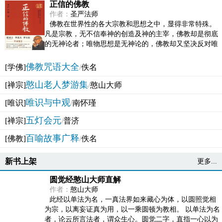
正信的佛教
作者：
圣严法师
佛教在世界性的各大宗教和思想之中，显得非常特殊。
凡是宗教，无不信奉神的创造及神的主宰，佛教却是彻底
的无神论者；唯物思想是无神论的，佛教却又坚决反对唯
物论的谬误。佛教似宗教而又非宗教，类哲学而又非哲...
佛教咒语大全
[学佛]
/
佚名
憨山老人梦游集
[禅宗]
/
憨山大师
唯识与中观
[唯识]
/
南怀瑾
五灯会元
[禅宗]
/
普济
百喻故事广释
[佛教]
/
佚名
新书上架
更多...
圆觉经憨山大师直解
作者：
憨山大师
此经以单法为名，一真法界如来藏心为体，以圆照觉相
为宗，以离妄证真为用，以一乘圆顿为教相。 以单法为名
者，论云所言法者，谓众生心。圆觉二字，直指一心以为