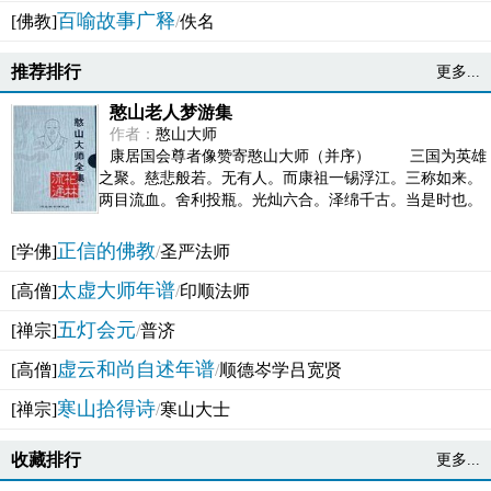
百喻故事广释
[佛教]
/
佚名
推荐排行
更多...
憨山老人梦游集
作者：
憨山大师
康居国会尊者像赞寄憨山大师（并序） 三国为英雄
之聚。慈悲般若。无有人。而康祖一锡浮江。三称如来。
两目流血。舍利投瓶。光灿六合。泽绵千古。当是时也。
吴之君臣。莫不为之动心变色。即事征理。知有佛而不...
正信的佛教
[学佛]
/
圣严法师
太虚大师年谱
[高僧]
/
印顺法师
五灯会元
[禅宗]
/
普济
虚云和尚自述年谱
[高僧]
/
顺德岑学吕宽贤
寒山拾得诗
[禅宗]
/
寒山大士
收藏排行
更多...