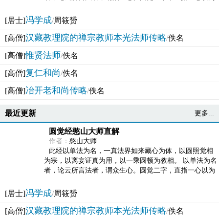
法体。此有多称，亦名大圆满觉，亦名妙觉明心，...
冯学成
[居士]
/
周筱赟
汉藏教理院的禅宗教师本光法师传略
[高僧]
/
佚名
惟贤法师
[高僧]
/
佚名
复仁和尚
[高僧]
/
佚名
冶开老和尚传略
[高僧]
/
佚名
最近更新
更多...
圆觉经憨山大师直解
作者：
憨山大师
此经以单法为名，一真法界如来藏心为体，以圆照觉相
为宗，以离妄证真为用，以一乘圆顿为教相。 以单法为名
者，论云所言法者，谓众生心。圆觉二字，直指一心以为
法体。此有多称，亦名大圆满觉，亦名妙觉明心，...
冯学成
[居士]
/
周筱赟
汉藏教理院的禅宗教师本光法师传略
[高僧]
/
佚名