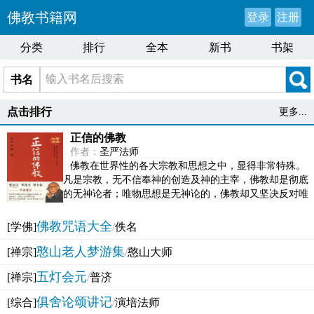
佛教书籍网
登录
注册
分类
排行
全本
新书
书架
书名
点击排行
更多...
正信的佛教
作者：
圣严法师
佛教在世界性的各大宗教和思想之中，显得非常特殊。
凡是宗教，无不信奉神的创造及神的主宰，佛教却是彻底
的无神论者；唯物思想是无神论的，佛教却又坚决反对唯
物论的谬误。佛教似宗教而又非宗教，类哲学而又非哲...
佛教咒语大全
[学佛]
/
佚名
憨山老人梦游集
[禅宗]
/
憨山大师
五灯会元
[禅宗]
/
普济
俱舍论颂讲记
[综合]
/
演培法师