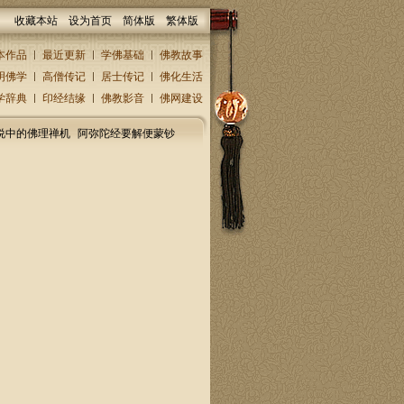
收藏本站
设为首页
简体版
繁体版
本作品
最近更新
学佛基础
佛教故事
明佛学
高僧传记
居士传记
佛化生活
学辞典
印经结缘
佛教影音
佛网建设
说中的佛理禅机
阿弥陀经要解便蒙钞