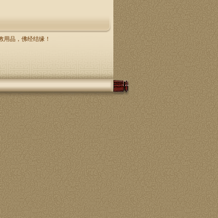
，佛教用品，佛经结缘！