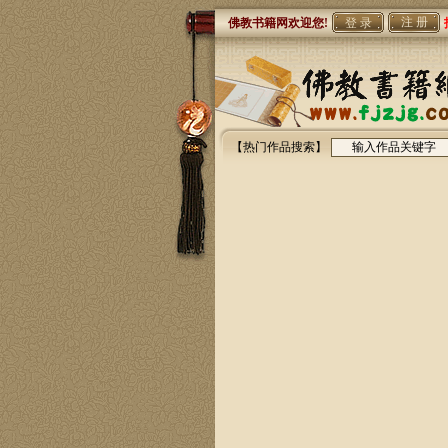
注 册
佛教书籍网欢迎您!
【热门作品搜索】