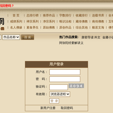
找回密码？
首 页
总排行榜
推荐作品
字数排行
收藏排行
连载书库
全
戒律系列
禅宗系列
净宗系列
唯识法相
藏传佛教
南传佛教
五
名人佛缘
素食养生
原始佛教
原创作品
综合其他
般若文海
佛
热门作品搜索:
唐密导读 外文
金庸小
阿弥陀经要解讲义
用户登录
用户名：
密 码：
验证码：
有效期：
新用户注册
取回密码