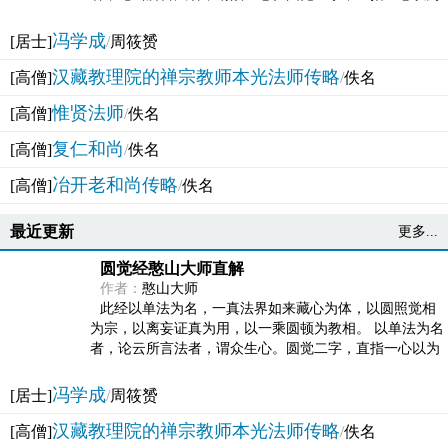
法体。此有多称，亦名大圆满觉，亦名妙觉明心，...
冯学成
[居士]
/
周筱赟
汉藏教理院的禅宗教师本光法师传略
[高僧]
/
佚名
惟贤法师
[高僧]
/
佚名
复仁和尚
[高僧]
/
佚名
冶开老和尚传略
[高僧]
/
佚名
最近更新
更多...
圆觉经憨山大师直解
作者：
憨山大师
此经以单法为名，一真法界如来藏心为体，以圆照觉相
为宗，以离妄证真为用，以一乘圆顿为教相。 以单法为名
者，论云所言法者，谓众生心。圆觉二字，直指一心以为
法体。此有多称，亦名大圆满觉，亦名妙觉明心，...
冯学成
[居士]
/
周筱赟
汉藏教理院的禅宗教师本光法师传略
[高僧]
/
佚名