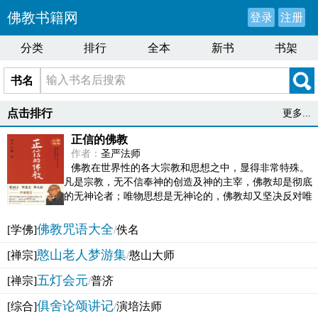
佛教书籍网
登录
注册
分类
排行
全本
新书
书架
书名
点击排行
更多...
正信的佛教
作者：
圣严法师
佛教在世界性的各大宗教和思想之中，显得非常特殊。
凡是宗教，无不信奉神的创造及神的主宰，佛教却是彻底
的无神论者；唯物思想是无神论的，佛教却又坚决反对唯
物论的谬误。佛教似宗教而又非宗教，类哲学而又非哲...
佛教咒语大全
[学佛]
/
佚名
憨山老人梦游集
[禅宗]
/
憨山大师
五灯会元
[禅宗]
/
普济
俱舍论颂讲记
[综合]
/
演培法师