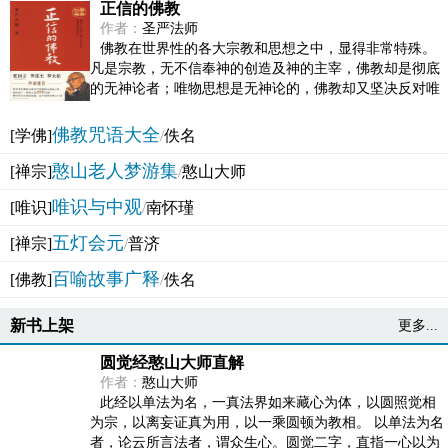
正信的佛教
作者：
圣严法师
佛教在世界性的各大宗教和思想之中，显得非常特殊。
凡是宗教，无不信奉神的创造及神的主宰，佛教却是彻底
的无神论者；唯物思想是无神论的，佛教却又坚决反对唯
物论的谬误。佛教似宗教而又非宗教，类哲学而又非哲...
佛教咒语大全
[学佛]
/
佚名
憨山老人梦游集
[禅宗]
/
憨山大师
唯识与中观
[唯识]
/
南怀瑾
五灯会元
[禅宗]
/
普济
百喻故事广释
[佛教]
/
佚名
新书上架
更多...
圆觉经憨山大师直解
作者：
憨山大师
此经以单法为名，一真法界如来藏心为体，以圆照觉相
为宗，以离妄证真为用，以一乘圆顿为教相。 以单法为名
者，论云所言法者，谓众生心。圆觉二字，直指一心以为