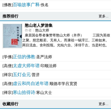
百喻故事广释
[佛教]
/
佚名
推荐排行
更多...
憨山老人梦游集
作者：
憨山大师
康居国会尊者像赞寄憨山大师（并序） 三国为英雄
之聚。慈悲般若。无有人。而康祖一锡浮江。三称如来。
两目流血。舍利投瓶。光灿六合。泽绵千古。当是时也。
吴之君臣。莫不为之动心变色。即事征理。知有佛而不...
正信的佛教
[学佛]
/
圣严法师
太虚大师年谱
[高僧]
/
印顺法师
五灯会元
[禅宗]
/
普济
虚云和尚自述年谱
[高僧]
/
顺德岑学吕宽贤
寒山拾得诗
[禅宗]
/
寒山大士
收藏排行
更多...