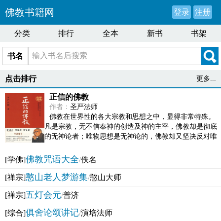
佛教书籍网
登录
注册
分类
排行
全本
新书
书架
书名
点击排行
更多...
正信的佛教
作者：
圣严法师
佛教在世界性的各大宗教和思想之中，显得非常特殊。
凡是宗教，无不信奉神的创造及神的主宰，佛教却是彻底
的无神论者；唯物思想是无神论的，佛教却又坚决反对唯
物论的谬误。佛教似宗教而又非宗教，类哲学而又非哲...
佛教咒语大全
[学佛]
/
佚名
憨山老人梦游集
[禅宗]
/
憨山大师
五灯会元
[禅宗]
/
普济
俱舍论颂讲记
[综合]
/
演培法师