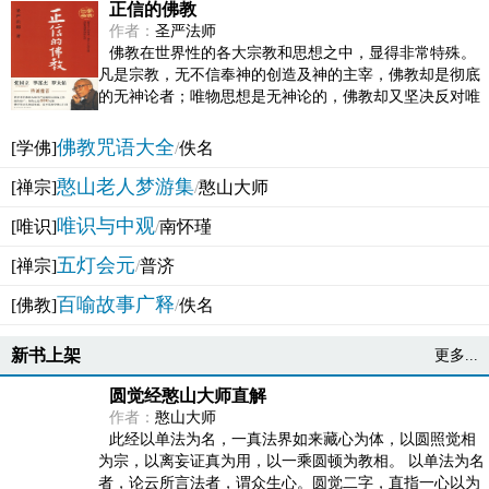
正信的佛教
作者：
圣严法师
佛教在世界性的各大宗教和思想之中，显得非常特殊。
凡是宗教，无不信奉神的创造及神的主宰，佛教却是彻底
的无神论者；唯物思想是无神论的，佛教却又坚决反对唯
物论的谬误。佛教似宗教而又非宗教，类哲学而又非哲...
佛教咒语大全
[学佛]
/
佚名
憨山老人梦游集
[禅宗]
/
憨山大师
唯识与中观
[唯识]
/
南怀瑾
五灯会元
[禅宗]
/
普济
百喻故事广释
[佛教]
/
佚名
新书上架
更多...
圆觉经憨山大师直解
作者：
憨山大师
此经以单法为名，一真法界如来藏心为体，以圆照觉相
为宗，以离妄证真为用，以一乘圆顿为教相。 以单法为名
者，论云所言法者，谓众生心。圆觉二字，直指一心以为