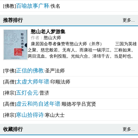
百喻故事广释
[佛教]
/
佚名
推荐排行
更多...
憨山老人梦游集
作者：
憨山大师
康居国会尊者像赞寄憨山大师（并序） 三国为英雄
之聚。慈悲般若。无有人。而康祖一锡浮江。三称如来。
两目流血。舍利投瓶。光灿六合。泽绵千古。当是时也。
吴之君臣。莫不为之动心变色。即事征理。知有佛而不...
正信的佛教
[学佛]
/
圣严法师
太虚大师年谱
[高僧]
/
印顺法师
五灯会元
[禅宗]
/
普济
虚云和尚自述年谱
[高僧]
/
顺德岑学吕宽贤
寒山拾得诗
[禅宗]
/
寒山大士
收藏排行
更多...