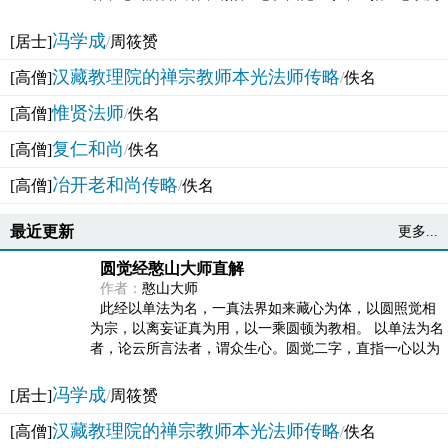
法体。此有多称，亦名大圆满觉，亦名妙觉明心，...
冯学成
[居士]
/
周筱赟
汉藏教理院的禅宗教师本光法师传略
[高僧]
/
佚名
惟贤法师
[高僧]
/
佚名
复仁和尚
[高僧]
/
佚名
冶开老和尚传略
[高僧]
/
佚名
最近更新
更多...
圆觉经憨山大师直解
作者：
憨山大师
此经以单法为名，一真法界如来藏心为体，以圆照觉相
为宗，以离妄证真为用，以一乘圆顿为教相。 以单法为名
者，论云所言法者，谓众生心。圆觉二字，直指一心以为
法体。此有多称，亦名大圆满觉，亦名妙觉明心，...
冯学成
[居士]
/
周筱赟
汉藏教理院的禅宗教师本光法师传略
[高僧]
/
佚名