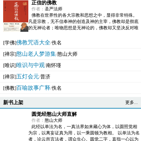
正信的佛教
作者：
圣严法师
佛教在世界性的各大宗教和思想之中，显得非常特殊。
凡是宗教，无不信奉神的创造及神的主宰，佛教却是彻底
的无神论者；唯物思想是无神论的，佛教却又坚决反对唯
物论的谬误。佛教似宗教而又非宗教，类哲学而又非哲...
佛教咒语大全
[学佛]
/
佚名
憨山老人梦游集
[禅宗]
/
憨山大师
唯识与中观
[唯识]
/
南怀瑾
五灯会元
[禅宗]
/
普济
百喻故事广释
[佛教]
/
佚名
新书上架
更多...
圆觉经憨山大师直解
作者：
憨山大师
此经以单法为名，一真法界如来藏心为体，以圆照觉相
为宗，以离妄证真为用，以一乘圆顿为教相。 以单法为名
者，论云所言法者，谓众生心。圆觉二字，直指一心以为