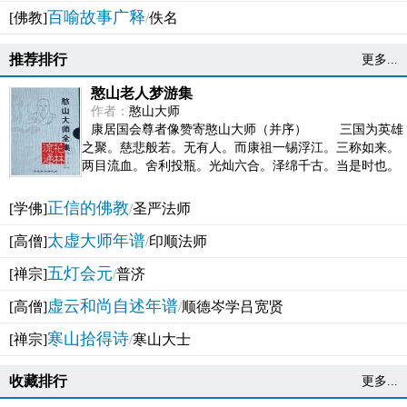
百喻故事广释
[佛教]
/
佚名
推荐排行
更多...
憨山老人梦游集
作者：
憨山大师
康居国会尊者像赞寄憨山大师（并序） 三国为英雄
之聚。慈悲般若。无有人。而康祖一锡浮江。三称如来。
两目流血。舍利投瓶。光灿六合。泽绵千古。当是时也。
吴之君臣。莫不为之动心变色。即事征理。知有佛而不...
正信的佛教
[学佛]
/
圣严法师
太虚大师年谱
[高僧]
/
印顺法师
五灯会元
[禅宗]
/
普济
虚云和尚自述年谱
[高僧]
/
顺德岑学吕宽贤
寒山拾得诗
[禅宗]
/
寒山大士
收藏排行
更多...