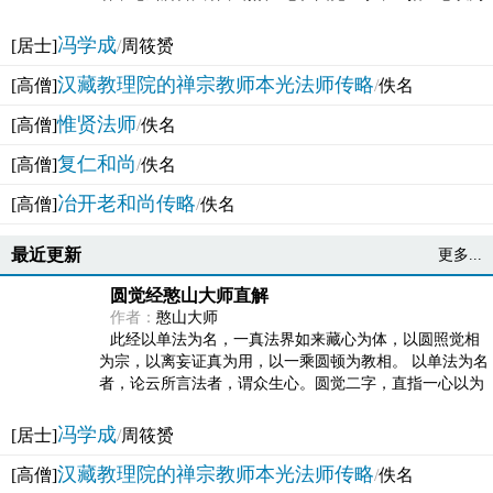
法体。此有多称，亦名大圆满觉，亦名妙觉明心，...
冯学成
[居士]
/
周筱赟
汉藏教理院的禅宗教师本光法师传略
[高僧]
/
佚名
惟贤法师
[高僧]
/
佚名
复仁和尚
[高僧]
/
佚名
冶开老和尚传略
[高僧]
/
佚名
最近更新
更多...
圆觉经憨山大师直解
作者：
憨山大师
此经以单法为名，一真法界如来藏心为体，以圆照觉相
为宗，以离妄证真为用，以一乘圆顿为教相。 以单法为名
者，论云所言法者，谓众生心。圆觉二字，直指一心以为
法体。此有多称，亦名大圆满觉，亦名妙觉明心，...
冯学成
[居士]
/
周筱赟
汉藏教理院的禅宗教师本光法师传略
[高僧]
/
佚名