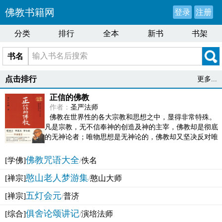
佛教书籍网
登录
注册
分类
排行
全本
新书
书架
书名
点击排行
更多...
正信的佛教
作者：
圣严法师
佛教在世界性的各大宗教和思想之中，显得非常特殊。
凡是宗教，无不信奉神的创造及神的主宰，佛教却是彻底
的无神论者；唯物思想是无神论的，佛教却又坚决反对唯
物论的谬误。佛教似宗教而又非宗教，类哲学而又非哲...
佛教咒语大全
[学佛]
/
佚名
憨山老人梦游集
[禅宗]
/
憨山大师
五灯会元
[禅宗]
/
普济
俱舍论颂讲记
[综合]
/
演培法师