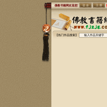
注 册
佛教书籍网欢迎您!
【热门作品搜索】