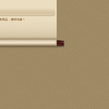
，佛教用品，佛经结缘！