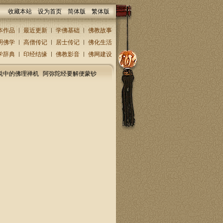
收藏本站
设为首页
简体版
繁体版
本作品
最近更新
学佛基础
佛教故事
明佛学
高僧传记
居士传记
佛化生活
学辞典
印经结缘
佛教影音
佛网建设
说中的佛理禅机
阿弥陀经要解便蒙钞