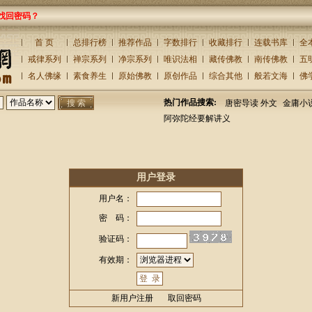
找回密码？
首 页
总排行榜
推荐作品
字数排行
收藏排行
连载书库
全
戒律系列
禅宗系列
净宗系列
唯识法相
藏传佛教
南传佛教
五
名人佛缘
素食养生
原始佛教
原创作品
综合其他
般若文海
佛
热门作品搜索:
唐密导读 外文
金庸小
阿弥陀经要解讲义
用户登录
用户名：
密 码：
验证码：
有效期：
新用户注册
取回密码