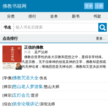
佛教书籍网
登录
注册
分类
排行
全本
新书
书架
书名
点击排行
更多...
正信的佛教
作者：
圣严法师
佛教在世界性的各大宗教和思想之中，显得非常特殊。
凡是宗教，无不信奉神的创造及神的主宰，佛教却是彻底
的无神论者；唯物思想是无神论的，佛教却又坚决反对唯
物论的谬误。佛教似宗教而又非宗教，类哲学而又非哲...
佛教咒语大全
[学佛]
/
佚名
憨山老人梦游集
[禅宗]
/
憨山大师
五灯会元
[禅宗]
/
普济
俱舍论颂讲记
[综合]
/
演培法师