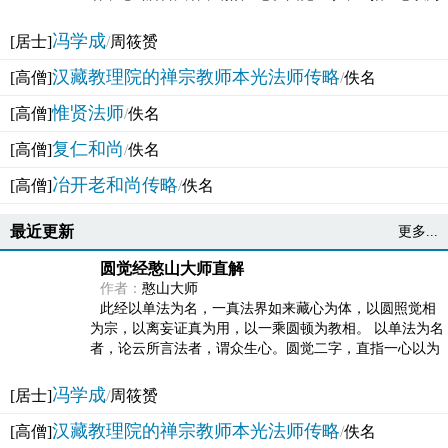
法体。此有多称，亦名大圆满觉，亦名妙觉明心，...
冯学成
[居士]
/
周筱赟
汉藏教理院的禅宗教师本光法师传略
[高僧]
/
佚名
惟贤法师
[高僧]
/
佚名
复仁和尚
[高僧]
/
佚名
冶开老和尚传略
[高僧]
/
佚名
最近更新
更多...
圆觉经憨山大师直解
作者：
憨山大师
此经以单法为名，一真法界如来藏心为体，以圆照觉相
为宗，以离妄证真为用，以一乘圆顿为教相。 以单法为名
者，论云所言法者，谓众生心。圆觉二字，直指一心以为
法体。此有多称，亦名大圆满觉，亦名妙觉明心，...
冯学成
[居士]
/
周筱赟
汉藏教理院的禅宗教师本光法师传略
[高僧]
/
佚名