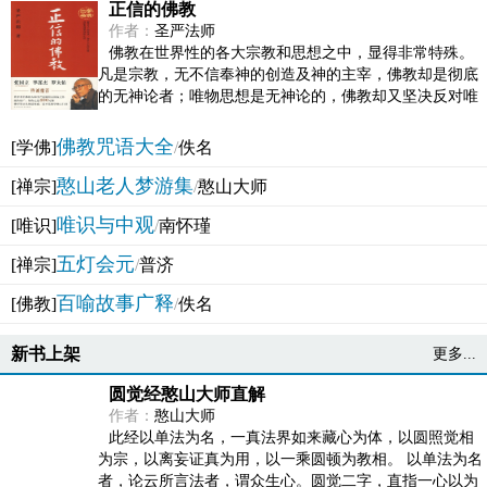
正信的佛教
作者：
圣严法师
佛教在世界性的各大宗教和思想之中，显得非常特殊。
凡是宗教，无不信奉神的创造及神的主宰，佛教却是彻底
的无神论者；唯物思想是无神论的，佛教却又坚决反对唯
物论的谬误。佛教似宗教而又非宗教，类哲学而又非哲...
佛教咒语大全
[学佛]
/
佚名
憨山老人梦游集
[禅宗]
/
憨山大师
唯识与中观
[唯识]
/
南怀瑾
五灯会元
[禅宗]
/
普济
百喻故事广释
[佛教]
/
佚名
新书上架
更多...
圆觉经憨山大师直解
作者：
憨山大师
此经以单法为名，一真法界如来藏心为体，以圆照觉相
为宗，以离妄证真为用，以一乘圆顿为教相。 以单法为名
者，论云所言法者，谓众生心。圆觉二字，直指一心以为