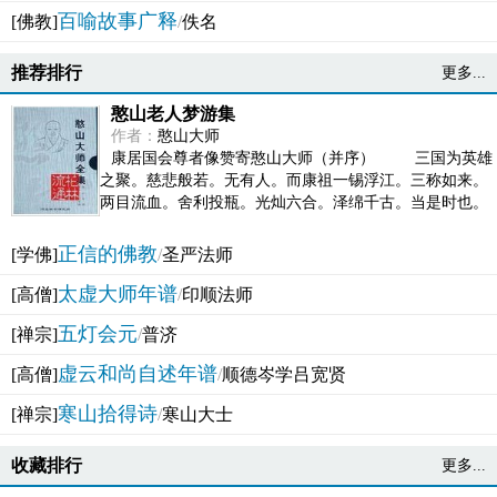
百喻故事广释
[佛教]
/
佚名
推荐排行
更多...
憨山老人梦游集
作者：
憨山大师
康居国会尊者像赞寄憨山大师（并序） 三国为英雄
之聚。慈悲般若。无有人。而康祖一锡浮江。三称如来。
两目流血。舍利投瓶。光灿六合。泽绵千古。当是时也。
吴之君臣。莫不为之动心变色。即事征理。知有佛而不...
正信的佛教
[学佛]
/
圣严法师
太虚大师年谱
[高僧]
/
印顺法师
五灯会元
[禅宗]
/
普济
虚云和尚自述年谱
[高僧]
/
顺德岑学吕宽贤
寒山拾得诗
[禅宗]
/
寒山大士
收藏排行
更多...