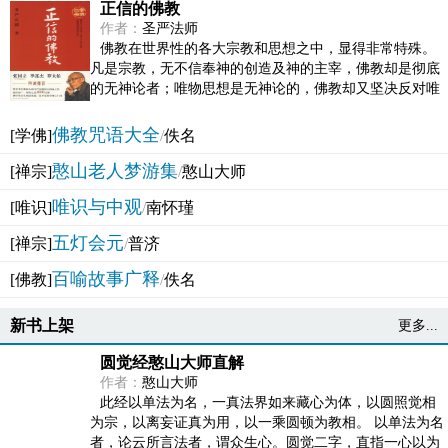
正信的佛教
作者：
圣严法师
佛教在世界性的各大宗教和思想之中，显得非常特殊。
凡是宗教，无不信奉神的创造及神的主宰，佛教却是彻底
的无神论者；唯物思想是无神论的，佛教却又坚决反对唯
物论的谬误。佛教似宗教而又非宗教，类哲学而又非哲...
佛教咒语大全
[学佛]
/
佚名
憨山老人梦游集
[禅宗]
/
憨山大师
唯识与中观
[唯识]
/
南怀瑾
五灯会元
[禅宗]
/
普济
百喻故事广释
[佛教]
/
佚名
新书上架
更多...
圆觉经憨山大师直解
作者：
憨山大师
此经以单法为名，一真法界如来藏心为体，以圆照觉相
为宗，以离妄证真为用，以一乘圆顿为教相。 以单法为名
者，论云所言法者，谓众生心。圆觉二字，直指一心以为