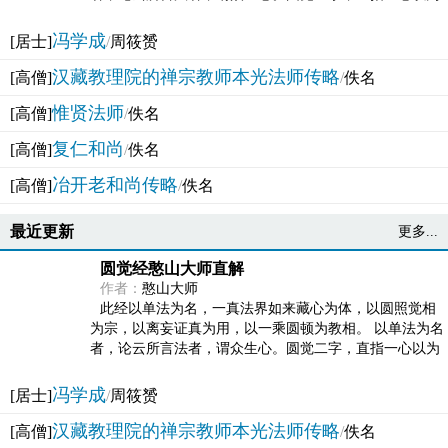
法体。此有多称，亦名大圆满觉，亦名妙觉明心，...
冯学成
[居士]
/
周筱赟
汉藏教理院的禅宗教师本光法师传略
[高僧]
/
佚名
惟贤法师
[高僧]
/
佚名
复仁和尚
[高僧]
/
佚名
冶开老和尚传略
[高僧]
/
佚名
最近更新
更多...
圆觉经憨山大师直解
作者：
憨山大师
此经以单法为名，一真法界如来藏心为体，以圆照觉相
为宗，以离妄证真为用，以一乘圆顿为教相。 以单法为名
者，论云所言法者，谓众生心。圆觉二字，直指一心以为
法体。此有多称，亦名大圆满觉，亦名妙觉明心，...
冯学成
[居士]
/
周筱赟
汉藏教理院的禅宗教师本光法师传略
[高僧]
/
佚名