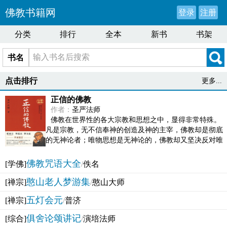
佛教书籍网
登录
注册
分类
排行
全本
新书
书架
书名
点击排行
更多...
正信的佛教
作者：
圣严法师
佛教在世界性的各大宗教和思想之中，显得非常特殊。
凡是宗教，无不信奉神的创造及神的主宰，佛教却是彻底
的无神论者；唯物思想是无神论的，佛教却又坚决反对唯
物论的谬误。佛教似宗教而又非宗教，类哲学而又非哲...
佛教咒语大全
[学佛]
/
佚名
憨山老人梦游集
[禅宗]
/
憨山大师
五灯会元
[禅宗]
/
普济
俱舍论颂讲记
[综合]
/
演培法师