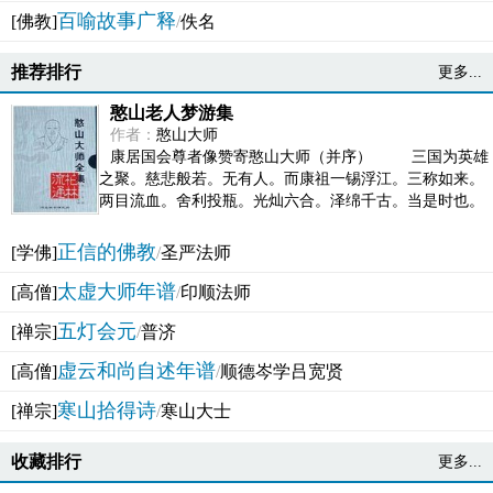
百喻故事广释
[佛教]
/
佚名
推荐排行
更多...
憨山老人梦游集
作者：
憨山大师
康居国会尊者像赞寄憨山大师（并序） 三国为英雄
之聚。慈悲般若。无有人。而康祖一锡浮江。三称如来。
两目流血。舍利投瓶。光灿六合。泽绵千古。当是时也。
吴之君臣。莫不为之动心变色。即事征理。知有佛而不...
正信的佛教
[学佛]
/
圣严法师
太虚大师年谱
[高僧]
/
印顺法师
五灯会元
[禅宗]
/
普济
虚云和尚自述年谱
[高僧]
/
顺德岑学吕宽贤
寒山拾得诗
[禅宗]
/
寒山大士
收藏排行
更多...