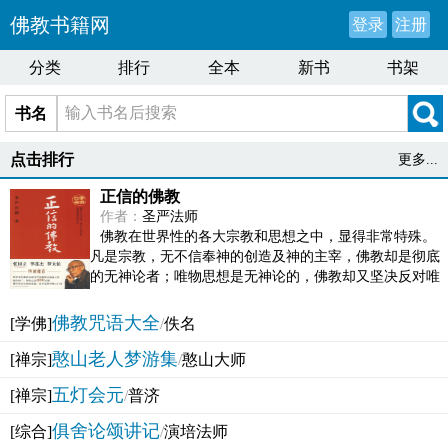
佛教书籍网
登录
注册
分类
排行
全本
新书
书架
书名
点击排行
更多...
正信的佛教
作者：
圣严法师
佛教在世界性的各大宗教和思想之中，显得非常特殊。
凡是宗教，无不信奉神的创造及神的主宰，佛教却是彻底
的无神论者；唯物思想是无神论的，佛教却又坚决反对唯
物论的谬误。佛教似宗教而又非宗教，类哲学而又非哲...
佛教咒语大全
[学佛]
/
佚名
憨山老人梦游集
[禅宗]
/
憨山大师
五灯会元
[禅宗]
/
普济
俱舍论颂讲记
[综合]
/
演培法师