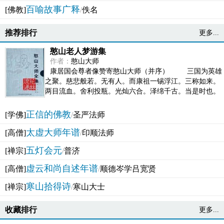
百喻故事广释
[佛教]
/
佚名
推荐排行
更多...
憨山老人梦游集
作者：
憨山大师
康居国会尊者像赞寄憨山大师（并序） 三国为英雄
之聚。慈悲般若。无有人。而康祖一锡浮江。三称如来。
两目流血。舍利投瓶。光灿六合。泽绵千古。当是时也。
吴之君臣。莫不为之动心变色。即事征理。知有佛而不...
正信的佛教
[学佛]
/
圣严法师
太虚大师年谱
[高僧]
/
印顺法师
五灯会元
[禅宗]
/
普济
虚云和尚自述年谱
[高僧]
/
顺德岑学吕宽贤
寒山拾得诗
[禅宗]
/
寒山大士
收藏排行
更多...