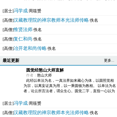
法体。此有多称，亦名大圆满觉，亦名妙觉明心，...
冯学成
[居士]
/
周筱赟
汉藏教理院的禅宗教师本光法师传略
[高僧]
/
佚名
惟贤法师
[高僧]
/
佚名
复仁和尚
[高僧]
/
佚名
冶开老和尚传略
[高僧]
/
佚名
最近更新
更多...
圆觉经憨山大师直解
作者：
憨山大师
此经以单法为名，一真法界如来藏心为体，以圆照觉相
为宗，以离妄证真为用，以一乘圆顿为教相。 以单法为名
者，论云所言法者，谓众生心。圆觉二字，直指一心以为
法体。此有多称，亦名大圆满觉，亦名妙觉明心，...
冯学成
[居士]
/
周筱赟
汉藏教理院的禅宗教师本光法师传略
[高僧]
/
佚名