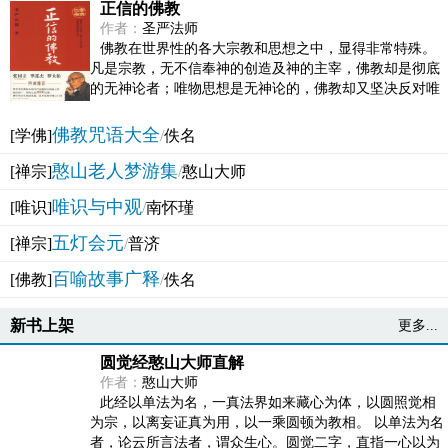
正信的佛教
作者：
圣严法师
佛教在世界性的各大宗教和思想之中，显得非常特殊。
凡是宗教，无不信奉神的创造及神的主宰，佛教却是彻底
的无神论者；唯物思想是无神论的，佛教却又坚决反对唯
物论的谬误。佛教似宗教而又非宗教，类哲学而又非哲...
佛教咒语大全
[学佛]
/
佚名
憨山老人梦游集
[禅宗]
/
憨山大师
唯识与中观
[唯识]
/
南怀瑾
五灯会元
[禅宗]
/
普济
百喻故事广释
[佛教]
/
佚名
新书上架
更多...
圆觉经憨山大师直解
作者：
憨山大师
此经以单法为名，一真法界如来藏心为体，以圆照觉相
为宗，以离妄证真为用，以一乘圆顿为教相。 以单法为名
者，论云所言法者，谓众生心。圆觉二字，直指一心以为