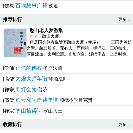
百喻故事广释
[佛教]
/
佚名
推荐排行
更多...
憨山老人梦游集
作者：
憨山大师
康居国会尊者像赞寄憨山大师（并序） 三国为英雄
之聚。慈悲般若。无有人。而康祖一锡浮江。三称如来。
两目流血。舍利投瓶。光灿六合。泽绵千古。当是时也。
吴之君臣。莫不为之动心变色。即事征理。知有佛而不...
正信的佛教
[学佛]
/
圣严法师
太虚大师年谱
[高僧]
/
印顺法师
五灯会元
[禅宗]
/
普济
虚云和尚自述年谱
[高僧]
/
顺德岑学吕宽贤
寒山拾得诗
[禅宗]
/
寒山大士
收藏排行
更多...