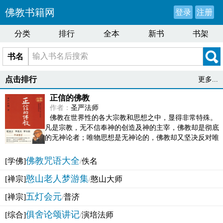
佛教书籍网
登录
注册
分类
排行
全本
新书
书架
书名
点击排行
更多...
正信的佛教
作者：
圣严法师
佛教在世界性的各大宗教和思想之中，显得非常特殊。
凡是宗教，无不信奉神的创造及神的主宰，佛教却是彻底
的无神论者；唯物思想是无神论的，佛教却又坚决反对唯
物论的谬误。佛教似宗教而又非宗教，类哲学而又非哲...
佛教咒语大全
[学佛]
/
佚名
憨山老人梦游集
[禅宗]
/
憨山大师
五灯会元
[禅宗]
/
普济
俱舍论颂讲记
[综合]
/
演培法师