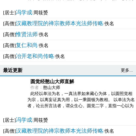
法体。此有多称，亦名大圆满觉，亦名妙觉明心，...
冯学成
[居士]
/
周筱赟
汉藏教理院的禅宗教师本光法师传略
[高僧]
/
佚名
惟贤法师
[高僧]
/
佚名
复仁和尚
[高僧]
/
佚名
冶开老和尚传略
[高僧]
/
佚名
最近更新
更多...
圆觉经憨山大师直解
作者：
憨山大师
此经以单法为名，一真法界如来藏心为体，以圆照觉相
为宗，以离妄证真为用，以一乘圆顿为教相。 以单法为名
者，论云所言法者，谓众生心。圆觉二字，直指一心以为
法体。此有多称，亦名大圆满觉，亦名妙觉明心，...
冯学成
[居士]
/
周筱赟
汉藏教理院的禅宗教师本光法师传略
[高僧]
/
佚名