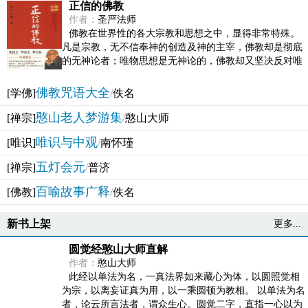
正信的佛教
作者：
圣严法师
佛教在世界性的各大宗教和思想之中，显得非常特殊。
凡是宗教，无不信奉神的创造及神的主宰，佛教却是彻底
的无神论者；唯物思想是无神论的，佛教却又坚决反对唯
物论的谬误。佛教似宗教而又非宗教，类哲学而又非哲...
佛教咒语大全
[学佛]
/
佚名
憨山老人梦游集
[禅宗]
/
憨山大师
唯识与中观
[唯识]
/
南怀瑾
五灯会元
[禅宗]
/
普济
百喻故事广释
[佛教]
/
佚名
新书上架
更多...
圆觉经憨山大师直解
作者：
憨山大师
此经以单法为名，一真法界如来藏心为体，以圆照觉相
为宗，以离妄证真为用，以一乘圆顿为教相。 以单法为名
者，论云所言法者，谓众生心。圆觉二字，直指一心以为