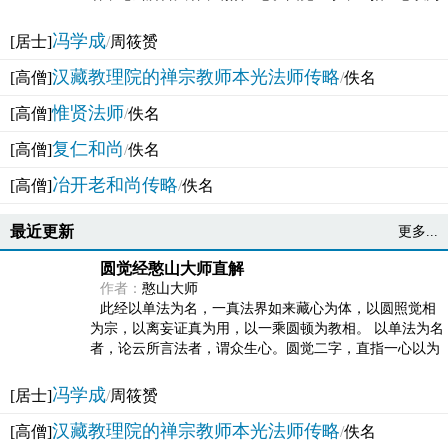
法体。此有多称，亦名大圆满觉，亦名妙觉明心，...
冯学成
[居士]
/
周筱赟
汉藏教理院的禅宗教师本光法师传略
[高僧]
/
佚名
惟贤法师
[高僧]
/
佚名
复仁和尚
[高僧]
/
佚名
冶开老和尚传略
[高僧]
/
佚名
最近更新
更多...
圆觉经憨山大师直解
作者：
憨山大师
此经以单法为名，一真法界如来藏心为体，以圆照觉相
为宗，以离妄证真为用，以一乘圆顿为教相。 以单法为名
者，论云所言法者，谓众生心。圆觉二字，直指一心以为
法体。此有多称，亦名大圆满觉，亦名妙觉明心，...
冯学成
[居士]
/
周筱赟
汉藏教理院的禅宗教师本光法师传略
[高僧]
/
佚名