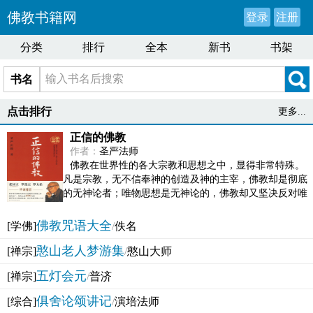
佛教书籍网
登录
注册
分类
排行
全本
新书
书架
书名
点击排行
更多...
正信的佛教
作者：
圣严法师
佛教在世界性的各大宗教和思想之中，显得非常特殊。
凡是宗教，无不信奉神的创造及神的主宰，佛教却是彻底
的无神论者；唯物思想是无神论的，佛教却又坚决反对唯
物论的谬误。佛教似宗教而又非宗教，类哲学而又非哲...
佛教咒语大全
[学佛]
/
佚名
憨山老人梦游集
[禅宗]
/
憨山大师
五灯会元
[禅宗]
/
普济
俱舍论颂讲记
[综合]
/
演培法师