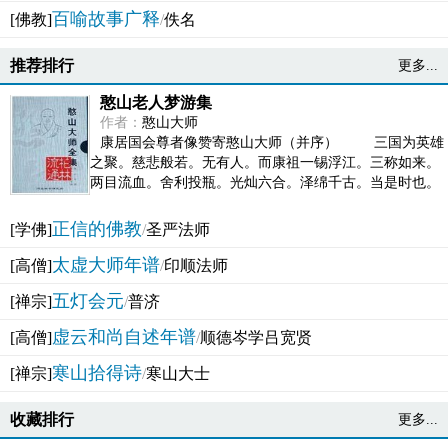
百喻故事广释
[佛教]
/
佚名
推荐排行
更多...
憨山老人梦游集
作者：
憨山大师
康居国会尊者像赞寄憨山大师（并序） 三国为英雄
之聚。慈悲般若。无有人。而康祖一锡浮江。三称如来。
两目流血。舍利投瓶。光灿六合。泽绵千古。当是时也。
吴之君臣。莫不为之动心变色。即事征理。知有佛而不...
正信的佛教
[学佛]
/
圣严法师
太虚大师年谱
[高僧]
/
印顺法师
五灯会元
[禅宗]
/
普济
虚云和尚自述年谱
[高僧]
/
顺德岑学吕宽贤
寒山拾得诗
[禅宗]
/
寒山大士
收藏排行
更多...