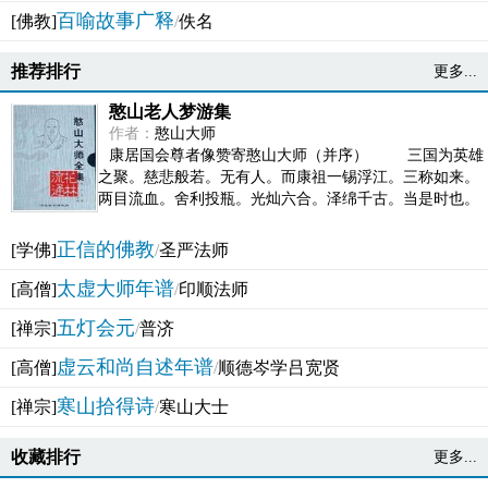
百喻故事广释
[佛教]
/
佚名
推荐排行
更多...
憨山老人梦游集
作者：
憨山大师
康居国会尊者像赞寄憨山大师（并序） 三国为英雄
之聚。慈悲般若。无有人。而康祖一锡浮江。三称如来。
两目流血。舍利投瓶。光灿六合。泽绵千古。当是时也。
吴之君臣。莫不为之动心变色。即事征理。知有佛而不...
正信的佛教
[学佛]
/
圣严法师
太虚大师年谱
[高僧]
/
印顺法师
五灯会元
[禅宗]
/
普济
虚云和尚自述年谱
[高僧]
/
顺德岑学吕宽贤
寒山拾得诗
[禅宗]
/
寒山大士
收藏排行
更多...