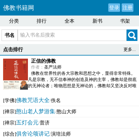
佛教书籍网
登录
注册
分类
排行
全本
新书
书架
书名
点击排行
更多...
正信的佛教
作者：
圣严法师
佛教在世界性的各大宗教和思想之中，显得非常特殊。
凡是宗教，无不信奉神的创造及神的主宰，佛教却是彻底
的无神论者；唯物思想是无神论的，佛教却又坚决反对唯
物论的谬误。佛教似宗教而又非宗教，类哲学而又非哲...
佛教咒语大全
[学佛]
/
佚名
憨山老人梦游集
[禅宗]
/
憨山大师
五灯会元
[禅宗]
/
普济
俱舍论颂讲记
[综合]
/
演培法师