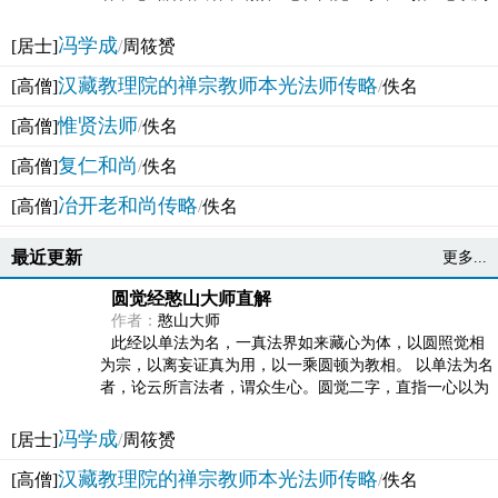
法体。此有多称，亦名大圆满觉，亦名妙觉明心，...
冯学成
[居士]
/
周筱赟
汉藏教理院的禅宗教师本光法师传略
[高僧]
/
佚名
惟贤法师
[高僧]
/
佚名
复仁和尚
[高僧]
/
佚名
冶开老和尚传略
[高僧]
/
佚名
最近更新
更多...
圆觉经憨山大师直解
作者：
憨山大师
此经以单法为名，一真法界如来藏心为体，以圆照觉相
为宗，以离妄证真为用，以一乘圆顿为教相。 以单法为名
者，论云所言法者，谓众生心。圆觉二字，直指一心以为
法体。此有多称，亦名大圆满觉，亦名妙觉明心，...
冯学成
[居士]
/
周筱赟
汉藏教理院的禅宗教师本光法师传略
[高僧]
/
佚名