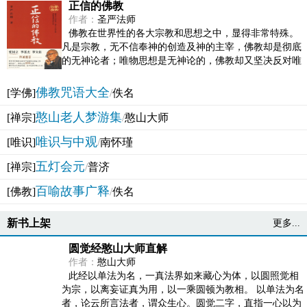
正信的佛教
作者：
圣严法师
佛教在世界性的各大宗教和思想之中，显得非常特殊。
凡是宗教，无不信奉神的创造及神的主宰，佛教却是彻底
的无神论者；唯物思想是无神论的，佛教却又坚决反对唯
物论的谬误。佛教似宗教而又非宗教，类哲学而又非哲...
佛教咒语大全
[学佛]
/
佚名
憨山老人梦游集
[禅宗]
/
憨山大师
唯识与中观
[唯识]
/
南怀瑾
五灯会元
[禅宗]
/
普济
百喻故事广释
[佛教]
/
佚名
新书上架
更多...
圆觉经憨山大师直解
作者：
憨山大师
此经以单法为名，一真法界如来藏心为体，以圆照觉相
为宗，以离妄证真为用，以一乘圆顿为教相。 以单法为名
者，论云所言法者，谓众生心。圆觉二字，直指一心以为