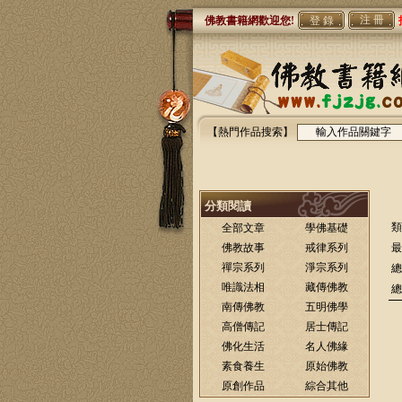
注 冊
佛教書籍網歡迎您!
【熱門作品搜索】
分類閱讀
類
全部文章
學佛基礎
佛教故事
戒律系列
最
禪宗系列
淨宗系列
總
唯識法相
藏傳佛教
總
南傳佛教
五明佛學
高僧傳記
居士傳記
佛化生活
名人佛緣
素食養生
原始佛教
原創作品
綜合其他