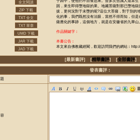
于因中，使他們不自食惡果。曾多次告誡人道眾生
全文閱讀
因，來生即得墮地獄的果。地藏菩薩對那已墮地獄
ZIP 下載
拔，更何況對于未墮的呢?這位大菩薩，對于別的
化的事，我們既然沒有法眼，當然不得而知，但是
TXT 全文
薩應化的事跡，這個地方，就是在安徽省的九華山
TXT 單章
作品關鍵字︰
UMD 下載
JAR 下載
本書公告︰
本文來自佛教藏經閣，歡迎訪問我們的網站︰http://www.
JAD 下載
[最新書評] [
精華書評
] [
全部書評
]
發表書評︰
標題
內容