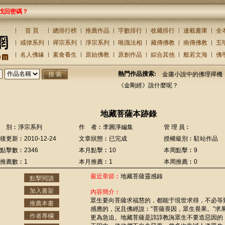
找回密碼？
首 頁
總排行榜
推薦作品
字數排行
收藏排行
連載書庫
全
戒律系列
禪宗系列
淨宗系列
唯識法相
藏傳佛教
南傳佛教
五
名人佛緣
素食養生
原始佛教
原創作品
綜合其他
般若文海
佛
熱門作品搜索:
金庸小說中的佛理禪機
《金剛經》說什麼呢？
地藏菩薩本跡錄
 別︰淨宗系列
作 者︰李圓淨編集
管 理 員︰
後更新︰2010-12-24
文章狀態︰已完成
授權級別︰駐站作品
點擊數︰2346
本月點擊︰10
本周點擊︰9
推薦數︰1
本月推薦︰1
本周推薦︰0
最近章節︰
地藏菩薩靈感錄
點擊閱讀
加入書架
內容簡介︰
眾生要向菩薩求福慧的，都能于現世求得，不必等
推薦本書
感應的，況且佛經說︰“菩薩畏因，眾生畏果。”求
作者專欄
更為急迫。地藏菩薩是諄諄教誨眾生不要造惡因的