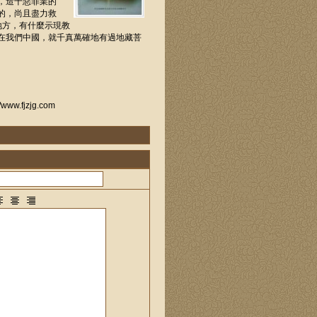
，造十惡罪業的
的，尚且盡力救
地方，有什麼示現教
在我們中國，就千真萬確地有過地藏菩
。
fjzjg.com