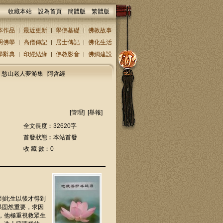
收藏本站
設為首頁
簡體版
繁體版
本作品
最近更新
學佛基礎
佛教故事
明佛學
高僧傳記
居士傳記
佛化生活
學辭典
印經結緣
佛教影音
佛網建設
憨山老人夢游集
阿含經
[
管理
] [
舉報
]
全文長度︰32620字
首發狀態︰本站首發
收 藏 數︰0
到此生以後才得到
果固然重要，求因
，他極重視救眾生