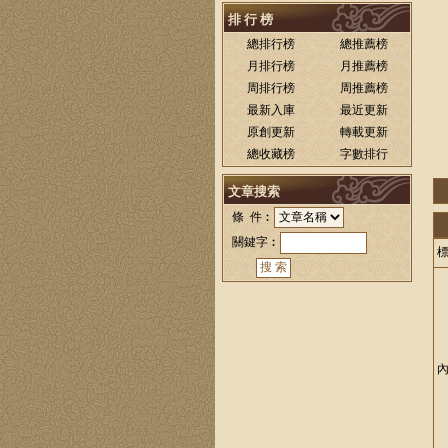
排 行 榜
總排行榜
總推薦榜
月排行榜
月推薦榜
周排行榜
周推薦榜
最新入庫
最近更新
原創更新
轉載更新
總收藏榜
字數排行
文章搜索
條 件︰
關鍵字︰