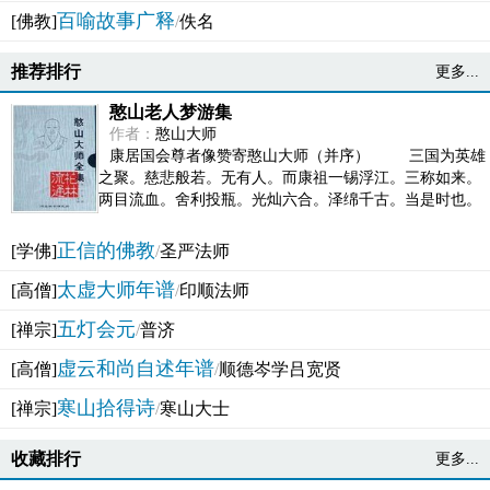
百喻故事广释
[佛教]
/
佚名
推荐排行
更多...
憨山老人梦游集
作者：
憨山大师
康居国会尊者像赞寄憨山大师（并序） 三国为英雄
之聚。慈悲般若。无有人。而康祖一锡浮江。三称如来。
两目流血。舍利投瓶。光灿六合。泽绵千古。当是时也。
吴之君臣。莫不为之动心变色。即事征理。知有佛而不...
正信的佛教
[学佛]
/
圣严法师
太虚大师年谱
[高僧]
/
印顺法师
五灯会元
[禅宗]
/
普济
虚云和尚自述年谱
[高僧]
/
顺德岑学吕宽贤
寒山拾得诗
[禅宗]
/
寒山大士
收藏排行
更多...