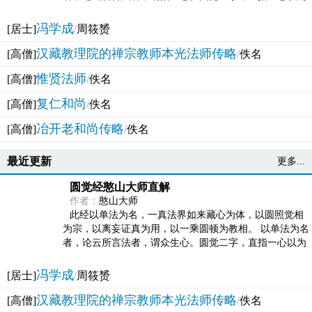
法体。此有多称，亦名大圆满觉，亦名妙觉明心，...
冯学成
[居士]
/
周筱赟
汉藏教理院的禅宗教师本光法师传略
[高僧]
/
佚名
惟贤法师
[高僧]
/
佚名
复仁和尚
[高僧]
/
佚名
冶开老和尚传略
[高僧]
/
佚名
最近更新
更多...
圆觉经憨山大师直解
作者：
憨山大师
此经以单法为名，一真法界如来藏心为体，以圆照觉相
为宗，以离妄证真为用，以一乘圆顿为教相。 以单法为名
者，论云所言法者，谓众生心。圆觉二字，直指一心以为
法体。此有多称，亦名大圆满觉，亦名妙觉明心，...
冯学成
[居士]
/
周筱赟
汉藏教理院的禅宗教师本光法师传略
[高僧]
/
佚名