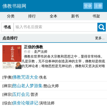
佛教书籍网
登录
注册
分类
排行
全本
新书
书架
书名
点击排行
更多...
正信的佛教
作者：
圣严法师
佛教在世界性的各大宗教和思想之中，显得非常特殊。
凡是宗教，无不信奉神的创造及神的主宰，佛教却是彻底
的无神论者；唯物思想是无神论的，佛教却又坚决反对唯
物论的谬误。佛教似宗教而又非宗教，类哲学而又非哲...
佛教咒语大全
[学佛]
/
佚名
憨山老人梦游集
[禅宗]
/
憨山大师
五灯会元
[禅宗]
/
普济
俱舍论颂讲记
[综合]
/
演培法师