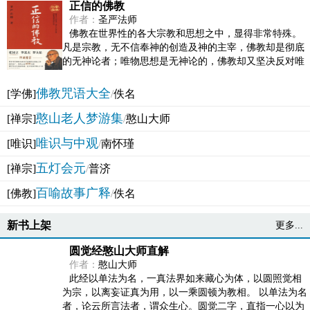
正信的佛教
作者：
圣严法师
佛教在世界性的各大宗教和思想之中，显得非常特殊。
凡是宗教，无不信奉神的创造及神的主宰，佛教却是彻底
的无神论者；唯物思想是无神论的，佛教却又坚决反对唯
物论的谬误。佛教似宗教而又非宗教，类哲学而又非哲...
佛教咒语大全
[学佛]
/
佚名
憨山老人梦游集
[禅宗]
/
憨山大师
唯识与中观
[唯识]
/
南怀瑾
五灯会元
[禅宗]
/
普济
百喻故事广释
[佛教]
/
佚名
新书上架
更多...
圆觉经憨山大师直解
作者：
憨山大师
此经以单法为名，一真法界如来藏心为体，以圆照觉相
为宗，以离妄证真为用，以一乘圆顿为教相。 以单法为名
者，论云所言法者，谓众生心。圆觉二字，直指一心以为