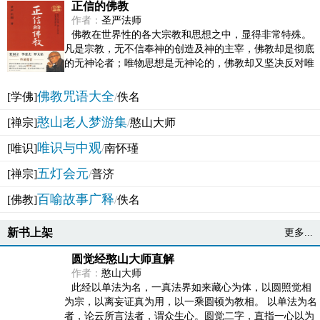
正信的佛教
作者：
圣严法师
佛教在世界性的各大宗教和思想之中，显得非常特殊。
凡是宗教，无不信奉神的创造及神的主宰，佛教却是彻底
的无神论者；唯物思想是无神论的，佛教却又坚决反对唯
物论的谬误。佛教似宗教而又非宗教，类哲学而又非哲...
佛教咒语大全
[学佛]
/
佚名
憨山老人梦游集
[禅宗]
/
憨山大师
唯识与中观
[唯识]
/
南怀瑾
五灯会元
[禅宗]
/
普济
百喻故事广释
[佛教]
/
佚名
新书上架
更多...
圆觉经憨山大师直解
作者：
憨山大师
此经以单法为名，一真法界如来藏心为体，以圆照觉相
为宗，以离妄证真为用，以一乘圆顿为教相。 以单法为名
者，论云所言法者，谓众生心。圆觉二字，直指一心以为