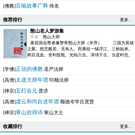
百喻故事广释
[佛教]
/
佚名
推荐排行
更多...
憨山老人梦游集
作者：
憨山大师
康居国会尊者像赞寄憨山大师（并序） 三国为英雄
之聚。慈悲般若。无有人。而康祖一锡浮江。三称如来。
两目流血。舍利投瓶。光灿六合。泽绵千古。当是时也。
吴之君臣。莫不为之动心变色。即事征理。知有佛而不...
正信的佛教
[学佛]
/
圣严法师
太虚大师年谱
[高僧]
/
印顺法师
五灯会元
[禅宗]
/
普济
虚云和尚自述年谱
[高僧]
/
顺德岑学吕宽贤
寒山拾得诗
[禅宗]
/
寒山大士
收藏排行
更多...