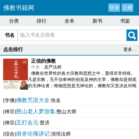
佛教书籍网
登录
注册
分类
排行
全本
新书
书架
书名
点击排行
更多...
正信的佛教
作者：
圣严法师
佛教在世界性的各大宗教和思想之中，显得非常特殊。
凡是宗教，无不信奉神的创造及神的主宰，佛教却是彻底
的无神论者；唯物思想是无神论的，佛教却又坚决反对唯
物论的谬误。佛教似宗教而又非宗教，类哲学而又非哲...
佛教咒语大全
[学佛]
/
佚名
憨山老人梦游集
[禅宗]
/
憨山大师
五灯会元
[禅宗]
/
普济
俱舍论颂讲记
[综合]
/
演培法师