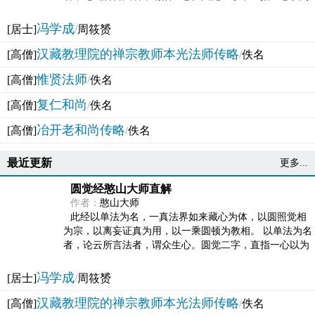
法体。此有多称，亦名大圆满觉，亦名妙觉明心，...
冯学成
[居士]
/
周筱赟
汉藏教理院的禅宗教师本光法师传略
[高僧]
/
佚名
惟贤法师
[高僧]
/
佚名
复仁和尚
[高僧]
/
佚名
冶开老和尚传略
[高僧]
/
佚名
最近更新
更多...
圆觉经憨山大师直解
作者：
憨山大师
此经以单法为名，一真法界如来藏心为体，以圆照觉相
为宗，以离妄证真为用，以一乘圆顿为教相。 以单法为名
者，论云所言法者，谓众生心。圆觉二字，直指一心以为
法体。此有多称，亦名大圆满觉，亦名妙觉明心，...
冯学成
[居士]
/
周筱赟
汉藏教理院的禅宗教师本光法师传略
[高僧]
/
佚名