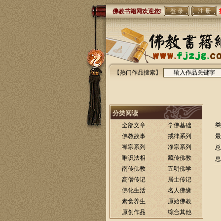
注 册
佛教书籍网欢迎您!
【热门作品搜索】
分类阅读
类
全部文章
学佛基础
佛教故事
戒律系列
最
禅宗系列
净宗系列
总
唯识法相
藏传佛教
总
南传佛教
五明佛学
高僧传记
居士传记
佛化生活
名人佛缘
素食养生
原始佛教
原创作品
综合其他