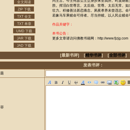
问王言。今王何故尘土坌身步来至我所。时波斯匿
全文阅读
胜。挥泪白世尊言。太后崩。世尊。太后无常。如
ZIP 下载
壮力。积修善法甚恋痛念。夙夜孝养未曾违志。命
若象马车乘赎命可得者。尽当持赎。以人民众赎命
TXT 全文
TXT 单章
作品关键字：
UMD 下载
本书公告：
JAR 下载
更多文章请访问佛教书籍网：http://www.fjzjg.com
JAD 下载
[最新书评] [
精华书评
] [
全部书评
]
发表书评：
标题
内容