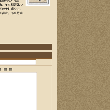
王便涕泣不能自
来。年在期颐无少
可赎者世殒身寿。
可得者。亦当持赎。