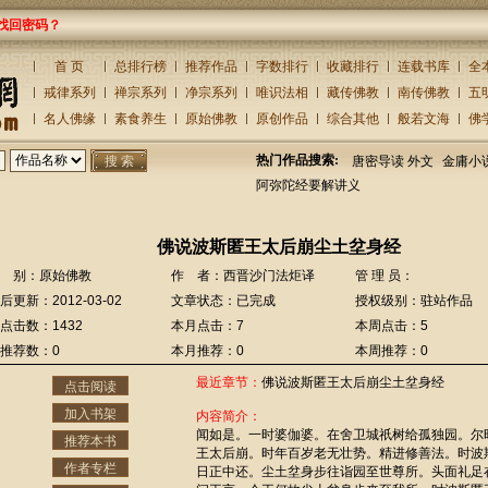
找回密码？
首 页
总排行榜
推荐作品
字数排行
收藏排行
连载书库
全
戒律系列
禅宗系列
净宗系列
唯识法相
藏传佛教
南传佛教
五
名人佛缘
素食养生
原始佛教
原创作品
综合其他
般若文海
佛
热门作品搜索:
唐密导读 外文
金庸小
阿弥陀经要解讲义
佛说波斯匿王太后崩尘土坌身经
 别：原始佛教
作 者：西晋沙门法炬译
管 理 员：
后更新：2012-03-02
文章状态：已完成
授权级别：驻站作品
点击数：1432
本月点击：7
本周点击：5
推荐数：0
本月推荐：0
本周推荐：0
最近章节：
佛说波斯匿王太后崩尘土坌身经
点击阅读
加入书架
内容简介：
闻如是。一时婆伽婆。在舍卫城祇树给孤独园。尔
推荐本书
王太后崩。时年百岁老无壮势。精进修善法。时波
作者专栏
日正中还。尘土坌身步往诣园至世尊所。头面礼足