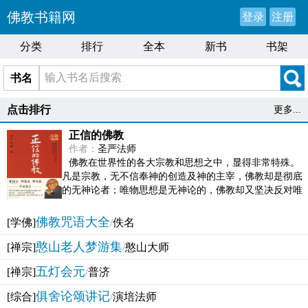
佛教书籍网
登录
注册
分类
排行
全本
新书
书架
书名
点击排行
更多...
正信的佛教
作者：
圣严法师
佛教在世界性的各大宗教和思想之中，显得非常特殊。
凡是宗教，无不信奉神的创造及神的主宰，佛教却是彻底
的无神论者；唯物思想是无神论的，佛教却又坚决反对唯
物论的谬误。佛教似宗教而又非宗教，类哲学而又非哲...
佛教咒语大全
[学佛]
/
佚名
憨山老人梦游集
[禅宗]
/
憨山大师
五灯会元
[禅宗]
/
普济
俱舍论颂讲记
[综合]
/
演培法师