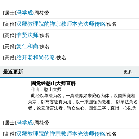
法体。此有多称，亦名大圆满觉，亦名妙觉明心，...
冯学成
[居士]
/
周筱赟
汉藏教理院的禅宗教师本光法师传略
[高僧]
/
佚名
惟贤法师
[高僧]
/
佚名
复仁和尚
[高僧]
/
佚名
冶开老和尚传略
[高僧]
/
佚名
最近更新
更多...
圆觉经憨山大师直解
作者：
憨山大师
此经以单法为名，一真法界如来藏心为体，以圆照觉相
为宗，以离妄证真为用，以一乘圆顿为教相。 以单法为名
者，论云所言法者，谓众生心。圆觉二字，直指一心以为
法体。此有多称，亦名大圆满觉，亦名妙觉明心，...
冯学成
[居士]
/
周筱赟
汉藏教理院的禅宗教师本光法师传略
[高僧]
/
佚名