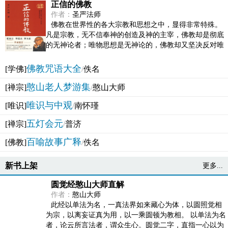
正信的佛教
作者：
圣严法师
佛教在世界性的各大宗教和思想之中，显得非常特殊。
凡是宗教，无不信奉神的创造及神的主宰，佛教却是彻底
的无神论者；唯物思想是无神论的，佛教却又坚决反对唯
物论的谬误。佛教似宗教而又非宗教，类哲学而又非哲...
佛教咒语大全
[学佛]
/
佚名
憨山老人梦游集
[禅宗]
/
憨山大师
唯识与中观
[唯识]
/
南怀瑾
五灯会元
[禅宗]
/
普济
百喻故事广释
[佛教]
/
佚名
新书上架
更多...
圆觉经憨山大师直解
作者：
憨山大师
此经以单法为名，一真法界如来藏心为体，以圆照觉相
为宗，以离妄证真为用，以一乘圆顿为教相。 以单法为名
者，论云所言法者，谓众生心。圆觉二字，直指一心以为