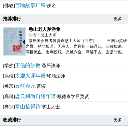
百喻故事广释
[佛教]
/
佚名
推荐排行
更多...
憨山老人梦游集
作者：
憨山大师
康居国会尊者像赞寄憨山大师（并序） 三国为英雄
之聚。慈悲般若。无有人。而康祖一锡浮江。三称如来。
两目流血。舍利投瓶。光灿六合。泽绵千古。当是时也。
吴之君臣。莫不为之动心变色。即事征理。知有佛而不...
正信的佛教
[学佛]
/
圣严法师
太虚大师年谱
[高僧]
/
印顺法师
五灯会元
[禅宗]
/
普济
虚云和尚自述年谱
[高僧]
/
顺德岑学吕宽贤
寒山拾得诗
[禅宗]
/
寒山大士
收藏排行
更多...