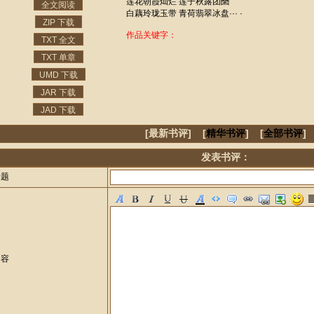
莲花朝霞灿烂 莲子秋露团圞
全文阅读
白藕玲珑玉带 青荷翡翠冰盘··· ·
ZIP 下载
作品关键字：
TXT 全文
TXT 单章
UMD 下载
JAR 下载
JAD 下载
[最新书评] [
精华书评
] [
全部书评
]
发表书评：
标题
内容