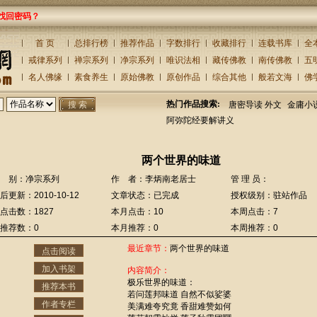
找回密码？
首 页
总排行榜
推荐作品
字数排行
收藏排行
连载书库
全
戒律系列
禅宗系列
净宗系列
唯识法相
藏传佛教
南传佛教
五
名人佛缘
素食养生
原始佛教
原创作品
综合其他
般若文海
佛
热门作品搜索:
唐密导读 外文
金庸小
阿弥陀经要解讲义
两个世界的味道
 别：净宗系列
作 者：李炳南老居士
管 理 员：
后更新：2010-10-12
文章状态：已完成
授权级别：驻站作品
点击数：1827
本月点击：10
本周点击：7
推荐数：0
本月推荐：0
本周推荐：0
最近章节：
两个世界的味道
点击阅读
加入书架
内容简介：
极乐世界的味道：
推荐本书
若问莲邦味道 自然不似娑婆
作者专栏
美满难夸究竟 香甜难赞如何