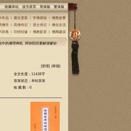
收藏本站
设为首页
简体版
繁体版
本作品
最近更新
学佛基础
佛教故事
明佛学
高僧传记
居士传记
佛化生活
学辞典
印经结缘
佛教影音
佛网建设
说中的佛理禅机
阿弥陀经要解便蒙钞
[
管理
] [
举报
]
全文长度：11426字
首发状态：本站首发
收 藏 数：0