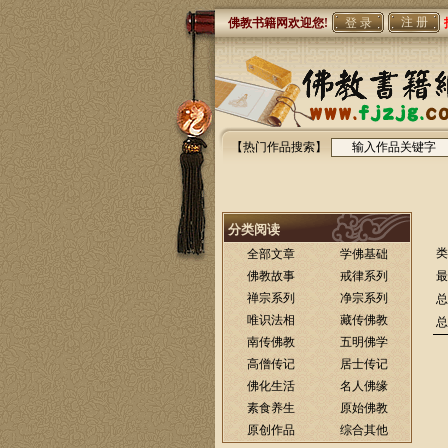
注 册
佛教书籍网欢迎您!
【热门作品搜索】
分类阅读
类
全部文章
学佛基础
佛教故事
戒律系列
最
禅宗系列
净宗系列
总
唯识法相
藏传佛教
总
南传佛教
五明佛学
高僧传记
居士传记
佛化生活
名人佛缘
素食养生
原始佛教
原创作品
综合其他