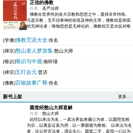
正信的佛教
作者：
圣严法师
佛教在世界性的各大宗教和思想之中，显得非常特殊。
凡是宗教，无不信奉神的创造及神的主宰，佛教却是彻底
的无神论者；唯物思想是无神论的，佛教却又坚决反对唯
物论的谬误。佛教似宗教而又非宗教，类哲学而又非哲...
佛教咒语大全
[学佛]
/
佚名
憨山老人梦游集
[禅宗]
/
憨山大师
唯识与中观
[唯识]
/
南怀瑾
五灯会元
[禅宗]
/
普济
百喻故事广释
[佛教]
/
佚名
新书上架
更多...
圆觉经憨山大师直解
作者：
憨山大师
此经以单法为名，一真法界如来藏心为体，以圆照觉相
为宗，以离妄证真为用，以一乘圆顿为教相。 以单法为名
者，论云所言法者，谓众生心。圆觉二字，直指一心以为