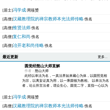
法体。此有多称，亦名大圆满觉，亦名妙觉明心，...
冯学成
[居士]
/
周筱赟
汉藏教理院的禅宗教师本光法师传略
[高僧]
/
佚名
惟贤法师
[高僧]
/
佚名
复仁和尚
[高僧]
/
佚名
冶开老和尚传略
[高僧]
/
佚名
最近更新
更多...
圆觉经憨山大师直解
作者：
憨山大师
此经以单法为名，一真法界如来藏心为体，以圆照觉相
为宗，以离妄证真为用，以一乘圆顿为教相。 以单法为名
者，论云所言法者，谓众生心。圆觉二字，直指一心以为
法体。此有多称，亦名大圆满觉，亦名妙觉明心，...
冯学成
[居士]
/
周筱赟
汉藏教理院的禅宗教师本光法师传略
[高僧]
/
佚名