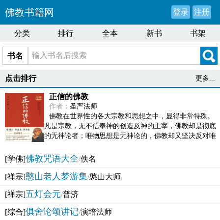
佛教书籍网
登录
注册
分类
排行
全本
新书
书架
书名
点击排行
更多...
正信的佛教
作者：
圣严法师
佛教在世界性的各大宗教和思想之中，显得非常特殊。
凡是宗教，无不信奉神的创造及神的主宰，佛教却是彻底
的无神论者；唯物思想是无神论的，佛教却又坚决反对唯
物论的谬误。佛教似宗教而又非宗教，类哲学而又非哲...
佛教咒语大全
[学佛]
/
佚名
憨山老人梦游集
[禅宗]
/
憨山大师
五灯会元
[禅宗]
/
普济
俱舍论颂讲记
[综合]
/
演培法师