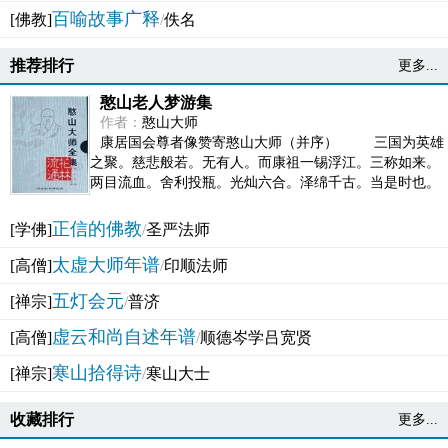
百喻故事广释
[佛教]
/
佚名
推荐排行
更多...
憨山老人梦游集
作者：
憨山大师
康居国会尊者像赞寄憨山大师（并序） 三国为英雄
之聚。慈悲般若。无有人。而康祖一锡浮江。三称如来。
两目流血。舍利投瓶。光灿六合。泽绵千古。当是时也。
吴之君臣。莫不为之动心变色。即事征理。知有佛而不...
正信的佛教
[学佛]
/
圣严法师
太虚大师年谱
[高僧]
/
印顺法师
五灯会元
[禅宗]
/
普济
虚云和尚自述年谱
[高僧]
/
顺德岑学吕宽贤
寒山拾得诗
[禅宗]
/
寒山大士
收藏排行
更多...