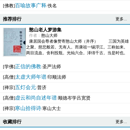
百喻故事广释
[佛教]
/
佚名
推荐排行
更多...
憨山老人梦游集
作者：
憨山大师
康居国会尊者像赞寄憨山大师（并序） 三国为英雄
之聚。慈悲般若。无有人。而康祖一锡浮江。三称如来。
两目流血。舍利投瓶。光灿六合。泽绵千古。当是时也。
吴之君臣。莫不为之动心变色。即事征理。知有佛而不...
正信的佛教
[学佛]
/
圣严法师
太虚大师年谱
[高僧]
/
印顺法师
五灯会元
[禅宗]
/
普济
虚云和尚自述年谱
[高僧]
/
顺德岑学吕宽贤
寒山拾得诗
[禅宗]
/
寒山大士
收藏排行
更多...