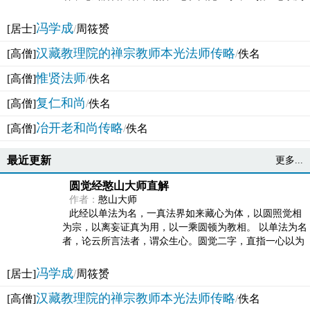
法体。此有多称，亦名大圆满觉，亦名妙觉明心，...
冯学成
[居士]
/
周筱赟
汉藏教理院的禅宗教师本光法师传略
[高僧]
/
佚名
惟贤法师
[高僧]
/
佚名
复仁和尚
[高僧]
/
佚名
冶开老和尚传略
[高僧]
/
佚名
最近更新
更多...
圆觉经憨山大师直解
作者：
憨山大师
此经以单法为名，一真法界如来藏心为体，以圆照觉相
为宗，以离妄证真为用，以一乘圆顿为教相。 以单法为名
者，论云所言法者，谓众生心。圆觉二字，直指一心以为
法体。此有多称，亦名大圆满觉，亦名妙觉明心，...
冯学成
[居士]
/
周筱赟
汉藏教理院的禅宗教师本光法师传略
[高僧]
/
佚名