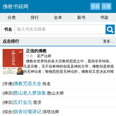
佛教书籍网
登录
注册
分类
排行
全本
新书
书架
书名
点击排行
更多...
正信的佛教
作者：
圣严法师
佛教在世界性的各大宗教和思想之中，显得非常特殊。
凡是宗教，无不信奉神的创造及神的主宰，佛教却是彻底
的无神论者；唯物思想是无神论的，佛教却又坚决反对唯
物论的谬误。佛教似宗教而又非宗教，类哲学而又非哲...
佛教咒语大全
[学佛]
/
佚名
憨山老人梦游集
[禅宗]
/
憨山大师
五灯会元
[禅宗]
/
普济
俱舍论颂讲记
[综合]
/
演培法师