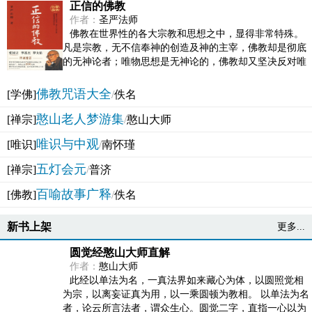
正信的佛教
作者：
圣严法师
佛教在世界性的各大宗教和思想之中，显得非常特殊。
凡是宗教，无不信奉神的创造及神的主宰，佛教却是彻底
的无神论者；唯物思想是无神论的，佛教却又坚决反对唯
物论的谬误。佛教似宗教而又非宗教，类哲学而又非哲...
佛教咒语大全
[学佛]
/
佚名
憨山老人梦游集
[禅宗]
/
憨山大师
唯识与中观
[唯识]
/
南怀瑾
五灯会元
[禅宗]
/
普济
百喻故事广释
[佛教]
/
佚名
新书上架
更多...
圆觉经憨山大师直解
作者：
憨山大师
此经以单法为名，一真法界如来藏心为体，以圆照觉相
为宗，以离妄证真为用，以一乘圆顿为教相。 以单法为名
者，论云所言法者，谓众生心。圆觉二字，直指一心以为