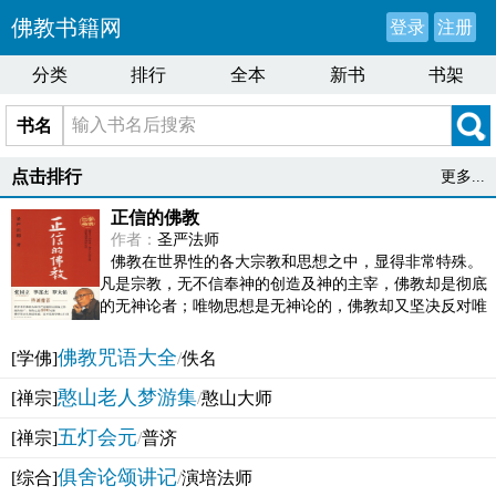
佛教书籍网
登录
注册
分类
排行
全本
新书
书架
书名
点击排行
更多...
正信的佛教
作者：
圣严法师
佛教在世界性的各大宗教和思想之中，显得非常特殊。
凡是宗教，无不信奉神的创造及神的主宰，佛教却是彻底
的无神论者；唯物思想是无神论的，佛教却又坚决反对唯
物论的谬误。佛教似宗教而又非宗教，类哲学而又非哲...
佛教咒语大全
[学佛]
/
佚名
憨山老人梦游集
[禅宗]
/
憨山大师
五灯会元
[禅宗]
/
普济
俱舍论颂讲记
[综合]
/
演培法师