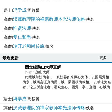
法体。此有多称，亦名大圆满觉，亦名妙觉明心，...
冯学成
[居士]
/
周筱赟
汉藏教理院的禅宗教师本光法师传略
[高僧]
/
佚名
惟贤法师
[高僧]
/
佚名
复仁和尚
[高僧]
/
佚名
冶开老和尚传略
[高僧]
/
佚名
最近更新
更多...
圆觉经憨山大师直解
作者：
憨山大师
此经以单法为名，一真法界如来藏心为体，以圆照觉相
为宗，以离妄证真为用，以一乘圆顿为教相。 以单法为名
者，论云所言法者，谓众生心。圆觉二字，直指一心以为
法体。此有多称，亦名大圆满觉，亦名妙觉明心，...
冯学成
[居士]
/
周筱赟
汉藏教理院的禅宗教师本光法师传略
[高僧]
/
佚名