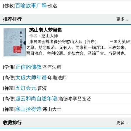
百喻故事广释
[佛教]
/
佚名
推荐排行
更多...
憨山老人梦游集
作者：
憨山大师
康居国会尊者像赞寄憨山大师（并序） 三国为英雄
之聚。慈悲般若。无有人。而康祖一锡浮江。三称如来。
两目流血。舍利投瓶。光灿六合。泽绵千古。当是时也。
吴之君臣。莫不为之动心变色。即事征理。知有佛而不...
正信的佛教
[学佛]
/
圣严法师
太虚大师年谱
[高僧]
/
印顺法师
五灯会元
[禅宗]
/
普济
虚云和尚自述年谱
[高僧]
/
顺德岑学吕宽贤
寒山拾得诗
[禅宗]
/
寒山大士
收藏排行
更多...