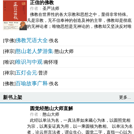
正信的佛教
作者：
圣严法师
佛教在世界性的各大宗教和思想之中，显得非常特殊。
凡是宗教，无不信奉神的创造及神的主宰，佛教却是彻底
的无神论者；唯物思想是无神论的，佛教却又坚决反对唯
物论的谬误。佛教似宗教而又非宗教，类哲学而又非哲...
佛教咒语大全
[学佛]
/
佚名
憨山老人梦游集
[禅宗]
/
憨山大师
唯识与中观
[唯识]
/
南怀瑾
五灯会元
[禅宗]
/
普济
百喻故事广释
[佛教]
/
佚名
新书上架
更多...
圆觉经憨山大师直解
作者：
憨山大师
此经以单法为名，一真法界如来藏心为体，以圆照觉相
为宗，以离妄证真为用，以一乘圆顿为教相。 以单法为名
者，论云所言法者，谓众生心。圆觉二字，直指一心以为