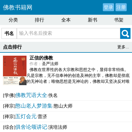
佛教书籍网
登录
注册
分类
排行
全本
新书
书架
书名
点击排行
更多...
正信的佛教
作者：
圣严法师
佛教在世界性的各大宗教和思想之中，显得非常特殊。
凡是宗教，无不信奉神的创造及神的主宰，佛教却是彻底
的无神论者；唯物思想是无神论的，佛教却又坚决反对唯
物论的谬误。佛教似宗教而又非宗教，类哲学而又非哲...
佛教咒语大全
[学佛]
/
佚名
憨山老人梦游集
[禅宗]
/
憨山大师
五灯会元
[禅宗]
/
普济
俱舍论颂讲记
[综合]
/
演培法师