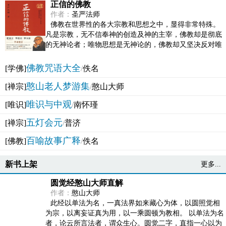
正信的佛教
作者：
圣严法师
佛教在世界性的各大宗教和思想之中，显得非常特殊。
凡是宗教，无不信奉神的创造及神的主宰，佛教却是彻底
的无神论者；唯物思想是无神论的，佛教却又坚决反对唯
物论的谬误。佛教似宗教而又非宗教，类哲学而又非哲...
佛教咒语大全
[学佛]
/
佚名
憨山老人梦游集
[禅宗]
/
憨山大师
唯识与中观
[唯识]
/
南怀瑾
五灯会元
[禅宗]
/
普济
百喻故事广释
[佛教]
/
佚名
新书上架
更多...
圆觉经憨山大师直解
作者：
憨山大师
此经以单法为名，一真法界如来藏心为体，以圆照觉相
为宗，以离妄证真为用，以一乘圆顿为教相。 以单法为名
者，论云所言法者，谓众生心。圆觉二字，直指一心以为