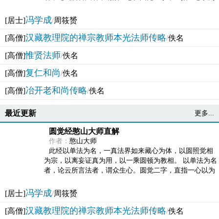
法体。此有多称，亦名大圆满觉，亦名妙觉明心，...
冯学成
[居士]
/
周筱赟
汉藏教理院的禅宗教师本光法师传略
[高僧]
/
佚名
惟贤法师
[高僧]
/
佚名
复仁和尚
[高僧]
/
佚名
冶开老和尚传略
[高僧]
/
佚名
最近更新
更多...
圆觉经憨山大师直解
作者：
憨山大师
此经以单法为名，一真法界如来藏心为体，以圆照觉相
为宗，以离妄证真为用，以一乘圆顿为教相。 以单法为名
者，论云所言法者，谓众生心。圆觉二字，直指一心以为
法体。此有多称，亦名大圆满觉，亦名妙觉明心，...
冯学成
[居士]
/
周筱赟
汉藏教理院的禅宗教师本光法师传略
[高僧]
/
佚名