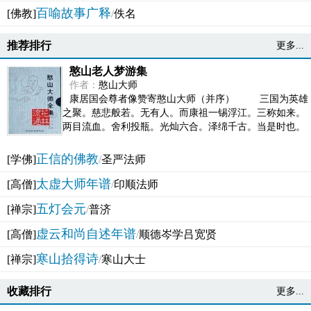
百喻故事广释
[佛教]
/
佚名
推荐排行
更多...
憨山老人梦游集
作者：
憨山大师
康居国会尊者像赞寄憨山大师（并序） 三国为英雄
之聚。慈悲般若。无有人。而康祖一锡浮江。三称如来。
两目流血。舍利投瓶。光灿六合。泽绵千古。当是时也。
吴之君臣。莫不为之动心变色。即事征理。知有佛而不...
正信的佛教
[学佛]
/
圣严法师
太虚大师年谱
[高僧]
/
印顺法师
五灯会元
[禅宗]
/
普济
虚云和尚自述年谱
[高僧]
/
顺德岑学吕宽贤
寒山拾得诗
[禅宗]
/
寒山大士
收藏排行
更多...