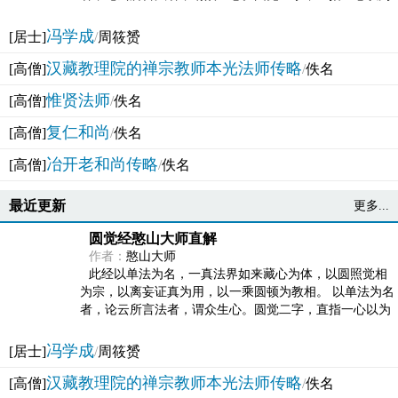
法体。此有多称，亦名大圆满觉，亦名妙觉明心，...
冯学成
[居士]
/
周筱赟
汉藏教理院的禅宗教师本光法师传略
[高僧]
/
佚名
惟贤法师
[高僧]
/
佚名
复仁和尚
[高僧]
/
佚名
冶开老和尚传略
[高僧]
/
佚名
最近更新
更多...
圆觉经憨山大师直解
作者：
憨山大师
此经以单法为名，一真法界如来藏心为体，以圆照觉相
为宗，以离妄证真为用，以一乘圆顿为教相。 以单法为名
者，论云所言法者，谓众生心。圆觉二字，直指一心以为
法体。此有多称，亦名大圆满觉，亦名妙觉明心，...
冯学成
[居士]
/
周筱赟
汉藏教理院的禅宗教师本光法师传略
[高僧]
/
佚名