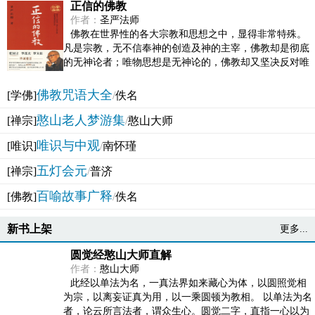
正信的佛教
作者：
圣严法师
佛教在世界性的各大宗教和思想之中，显得非常特殊。
凡是宗教，无不信奉神的创造及神的主宰，佛教却是彻底
的无神论者；唯物思想是无神论的，佛教却又坚决反对唯
物论的谬误。佛教似宗教而又非宗教，类哲学而又非哲...
佛教咒语大全
[学佛]
/
佚名
憨山老人梦游集
[禅宗]
/
憨山大师
唯识与中观
[唯识]
/
南怀瑾
五灯会元
[禅宗]
/
普济
百喻故事广释
[佛教]
/
佚名
新书上架
更多...
圆觉经憨山大师直解
作者：
憨山大师
此经以单法为名，一真法界如来藏心为体，以圆照觉相
为宗，以离妄证真为用，以一乘圆顿为教相。 以单法为名
者，论云所言法者，谓众生心。圆觉二字，直指一心以为