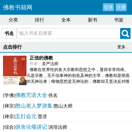
佛教书籍网
登录
注册
分类
排行
全本
新书
书架
书名
点击排行
更多...
正信的佛教
作者：
圣严法师
佛教在世界性的各大宗教和思想之中，显得非常特殊。
凡是宗教，无不信奉神的创造及神的主宰，佛教却是彻底
的无神论者；唯物思想是无神论的，佛教却又坚决反对唯
物论的谬误。佛教似宗教而又非宗教，类哲学而又非哲...
佛教咒语大全
[学佛]
/
佚名
憨山老人梦游集
[禅宗]
/
憨山大师
五灯会元
[禅宗]
/
普济
俱舍论颂讲记
[综合]
/
演培法师