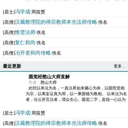
法体。此有多称，亦名大圆满觉，亦名妙觉明心，...
冯学成
[居士]
/
周筱赟
汉藏教理院的禅宗教师本光法师传略
[高僧]
/
佚名
惟贤法师
[高僧]
/
佚名
复仁和尚
[高僧]
/
佚名
冶开老和尚传略
[高僧]
/
佚名
最近更新
更多...
圆觉经憨山大师直解
作者：
憨山大师
此经以单法为名，一真法界如来藏心为体，以圆照觉相
为宗，以离妄证真为用，以一乘圆顿为教相。 以单法为名
者，论云所言法者，谓众生心。圆觉二字，直指一心以为
法体。此有多称，亦名大圆满觉，亦名妙觉明心，...
冯学成
[居士]
/
周筱赟
汉藏教理院的禅宗教师本光法师传略
[高僧]
/
佚名