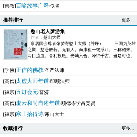
百喻故事广释
[佛教]
/
佚名
推荐排行
更多...
憨山老人梦游集
作者：
憨山大师
康居国会尊者像赞寄憨山大师（并序） 三国为英雄
之聚。慈悲般若。无有人。而康祖一锡浮江。三称如来。
两目流血。舍利投瓶。光灿六合。泽绵千古。当是时也。
吴之君臣。莫不为之动心变色。即事征理。知有佛而不...
正信的佛教
[学佛]
/
圣严法师
太虚大师年谱
[高僧]
/
印顺法师
五灯会元
[禅宗]
/
普济
虚云和尚自述年谱
[高僧]
/
顺德岑学吕宽贤
寒山拾得诗
[禅宗]
/
寒山大士
收藏排行
更多...