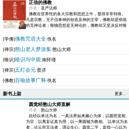
正信的佛教
作者：
圣严法师
佛教在世界性的各大宗教和思想之中，显得非常特殊。
凡是宗教，无不信奉神的创造及神的主宰，佛教却是彻底
的无神论者；唯物思想是无神论的，佛教却又坚决反对唯
物论的谬误。佛教似宗教而又非宗教，类哲学而又非哲...
佛教咒语大全
[学佛]
/
佚名
憨山老人梦游集
[禅宗]
/
憨山大师
唯识与中观
[唯识]
/
南怀瑾
五灯会元
[禅宗]
/
普济
百喻故事广释
[佛教]
/
佚名
新书上架
更多...
圆觉经憨山大师直解
作者：
憨山大师
此经以单法为名，一真法界如来藏心为体，以圆照觉相
为宗，以离妄证真为用，以一乘圆顿为教相。 以单法为名
者，论云所言法者，谓众生心。圆觉二字，直指一心以为