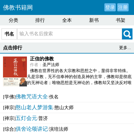
佛教书籍网
登录
注册
分类
排行
全本
新书
书架
书名
点击排行
更多...
正信的佛教
作者：
圣严法师
佛教在世界性的各大宗教和思想之中，显得非常特殊。
凡是宗教，无不信奉神的创造及神的主宰，佛教却是彻底
的无神论者；唯物思想是无神论的，佛教却又坚决反对唯
物论的谬误。佛教似宗教而又非宗教，类哲学而又非哲...
佛教咒语大全
[学佛]
/
佚名
憨山老人梦游集
[禅宗]
/
憨山大师
五灯会元
[禅宗]
/
普济
俱舍论颂讲记
[综合]
/
演培法师