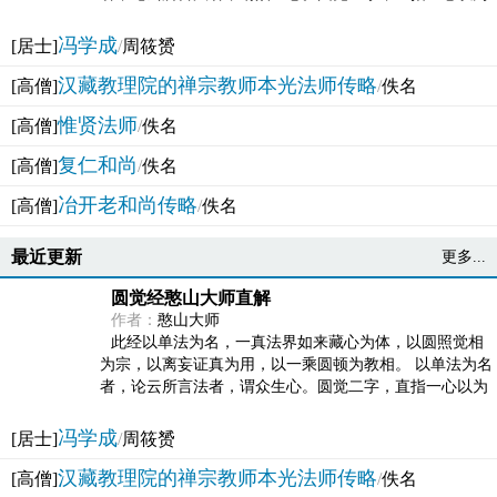
法体。此有多称，亦名大圆满觉，亦名妙觉明心，...
冯学成
[居士]
/
周筱赟
汉藏教理院的禅宗教师本光法师传略
[高僧]
/
佚名
惟贤法师
[高僧]
/
佚名
复仁和尚
[高僧]
/
佚名
冶开老和尚传略
[高僧]
/
佚名
最近更新
更多...
圆觉经憨山大师直解
作者：
憨山大师
此经以单法为名，一真法界如来藏心为体，以圆照觉相
为宗，以离妄证真为用，以一乘圆顿为教相。 以单法为名
者，论云所言法者，谓众生心。圆觉二字，直指一心以为
法体。此有多称，亦名大圆满觉，亦名妙觉明心，...
冯学成
[居士]
/
周筱赟
汉藏教理院的禅宗教师本光法师传略
[高僧]
/
佚名