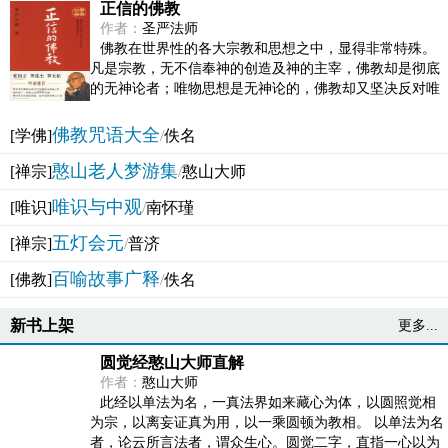
正信的佛教
作者：
圣严法师
佛教在世界性的各大宗教和思想之中，显得非常特殊。
凡是宗教，无不信奉神的创造及神的主宰，佛教却是彻底
的无神论者；唯物思想是无神论的，佛教却又坚决反对唯
物论的谬误。佛教似宗教而又非宗教，类哲学而又非哲...
佛教咒语大全
[学佛]
/
佚名
憨山老人梦游集
[禅宗]
/
憨山大师
唯识与中观
[唯识]
/
南怀瑾
五灯会元
[禅宗]
/
普济
百喻故事广释
[佛教]
/
佚名
新书上架
更多...
圆觉经憨山大师直解
作者：
憨山大师
此经以单法为名，一真法界如来藏心为体，以圆照觉相
为宗，以离妄证真为用，以一乘圆顿为教相。 以单法为名
者，论云所言法者，谓众生心。圆觉二字，直指一心以为