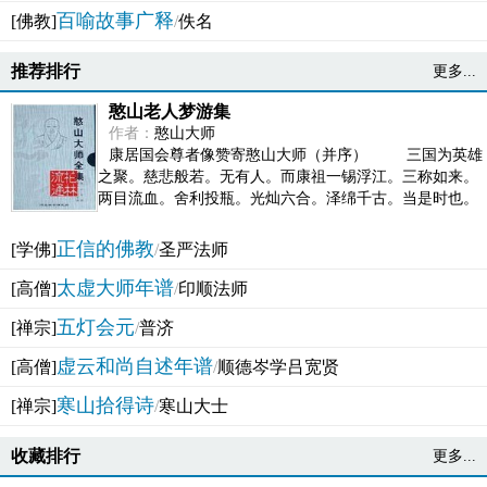
百喻故事广释
[佛教]
/
佚名
推荐排行
更多...
憨山老人梦游集
作者：
憨山大师
康居国会尊者像赞寄憨山大师（并序） 三国为英雄
之聚。慈悲般若。无有人。而康祖一锡浮江。三称如来。
两目流血。舍利投瓶。光灿六合。泽绵千古。当是时也。
吴之君臣。莫不为之动心变色。即事征理。知有佛而不...
正信的佛教
[学佛]
/
圣严法师
太虚大师年谱
[高僧]
/
印顺法师
五灯会元
[禅宗]
/
普济
虚云和尚自述年谱
[高僧]
/
顺德岑学吕宽贤
寒山拾得诗
[禅宗]
/
寒山大士
收藏排行
更多...