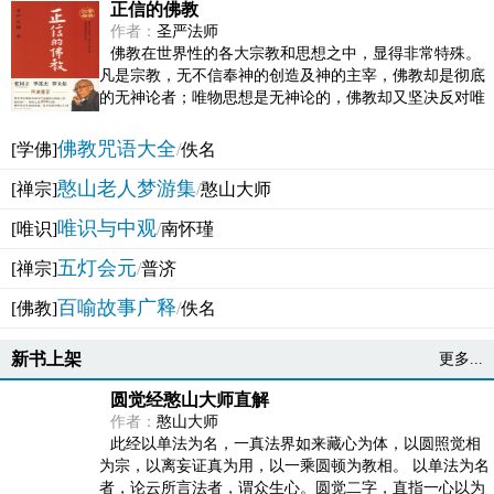
正信的佛教
作者：
圣严法师
佛教在世界性的各大宗教和思想之中，显得非常特殊。
凡是宗教，无不信奉神的创造及神的主宰，佛教却是彻底
的无神论者；唯物思想是无神论的，佛教却又坚决反对唯
物论的谬误。佛教似宗教而又非宗教，类哲学而又非哲...
佛教咒语大全
[学佛]
/
佚名
憨山老人梦游集
[禅宗]
/
憨山大师
唯识与中观
[唯识]
/
南怀瑾
五灯会元
[禅宗]
/
普济
百喻故事广释
[佛教]
/
佚名
新书上架
更多...
圆觉经憨山大师直解
作者：
憨山大师
此经以单法为名，一真法界如来藏心为体，以圆照觉相
为宗，以离妄证真为用，以一乘圆顿为教相。 以单法为名
者，论云所言法者，谓众生心。圆觉二字，直指一心以为