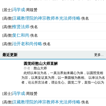
法体。此有多称，亦名大圆满觉，亦名妙觉明心，...
冯学成
[居士]
/
周筱赟
汉藏教理院的禅宗教师本光法师传略
[高僧]
/
佚名
惟贤法师
[高僧]
/
佚名
复仁和尚
[高僧]
/
佚名
冶开老和尚传略
[高僧]
/
佚名
最近更新
更多...
圆觉经憨山大师直解
作者：
憨山大师
此经以单法为名，一真法界如来藏心为体，以圆照觉相
为宗，以离妄证真为用，以一乘圆顿为教相。 以单法为名
者，论云所言法者，谓众生心。圆觉二字，直指一心以为
法体。此有多称，亦名大圆满觉，亦名妙觉明心，...
冯学成
[居士]
/
周筱赟
汉藏教理院的禅宗教师本光法师传略
[高僧]
/
佚名