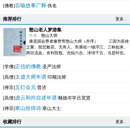
百喻故事广释
[佛教]
/
佚名
推荐排行
更多...
憨山老人梦游集
作者：
憨山大师
康居国会尊者像赞寄憨山大师（并序） 三国为英雄
之聚。慈悲般若。无有人。而康祖一锡浮江。三称如来。
两目流血。舍利投瓶。光灿六合。泽绵千古。当是时也。
吴之君臣。莫不为之动心变色。即事征理。知有佛而不...
正信的佛教
[学佛]
/
圣严法师
太虚大师年谱
[高僧]
/
印顺法师
五灯会元
[禅宗]
/
普济
虚云和尚自述年谱
[高僧]
/
顺德岑学吕宽贤
寒山拾得诗
[禅宗]
/
寒山大士
收藏排行
更多...