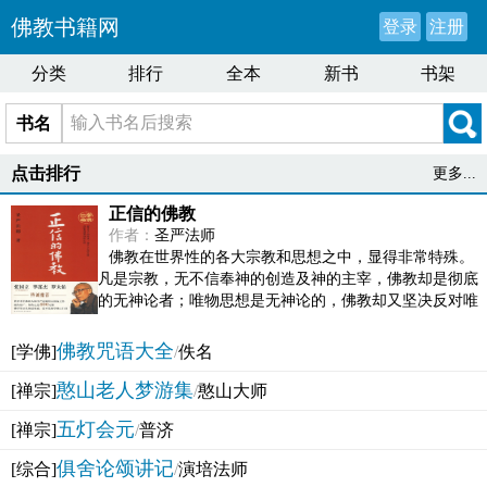
佛教书籍网
登录
注册
分类
排行
全本
新书
书架
书名
点击排行
更多...
正信的佛教
作者：
圣严法师
佛教在世界性的各大宗教和思想之中，显得非常特殊。
凡是宗教，无不信奉神的创造及神的主宰，佛教却是彻底
的无神论者；唯物思想是无神论的，佛教却又坚决反对唯
物论的谬误。佛教似宗教而又非宗教，类哲学而又非哲...
佛教咒语大全
[学佛]
/
佚名
憨山老人梦游集
[禅宗]
/
憨山大师
五灯会元
[禅宗]
/
普济
俱舍论颂讲记
[综合]
/
演培法师