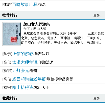
百喻故事广释
[佛教]
/
佚名
推荐排行
更多...
憨山老人梦游集
作者：
憨山大师
康居国会尊者像赞寄憨山大师（并序） 三国为英雄
之聚。慈悲般若。无有人。而康祖一锡浮江。三称如来。
两目流血。舍利投瓶。光灿六合。泽绵千古。当是时也。
吴之君臣。莫不为之动心变色。即事征理。知有佛而不...
正信的佛教
[学佛]
/
圣严法师
太虚大师年谱
[高僧]
/
印顺法师
五灯会元
[禅宗]
/
普济
虚云和尚自述年谱
[高僧]
/
顺德岑学吕宽贤
寒山拾得诗
[禅宗]
/
寒山大士
收藏排行
更多...