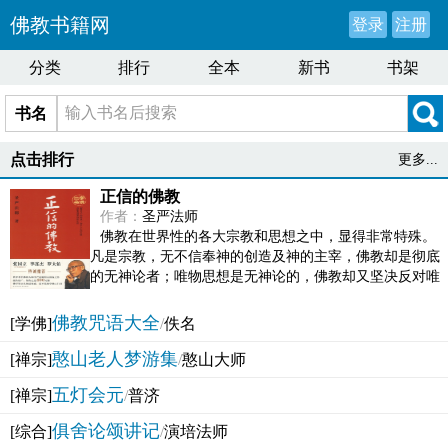
佛教书籍网
登录
注册
分类
排行
全本
新书
书架
书名
点击排行
更多...
正信的佛教
作者：
圣严法师
佛教在世界性的各大宗教和思想之中，显得非常特殊。
凡是宗教，无不信奉神的创造及神的主宰，佛教却是彻底
的无神论者；唯物思想是无神论的，佛教却又坚决反对唯
物论的谬误。佛教似宗教而又非宗教，类哲学而又非哲...
佛教咒语大全
[学佛]
/
佚名
憨山老人梦游集
[禅宗]
/
憨山大师
五灯会元
[禅宗]
/
普济
俱舍论颂讲记
[综合]
/
演培法师