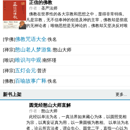
正信的佛教
作者：
圣严法师
佛教在世界性的各大宗教和思想之中，显得非常特殊。
凡是宗教，无不信奉神的创造及神的主宰，佛教却是彻底
的无神论者；唯物思想是无神论的，佛教却又坚决反对唯
物论的谬误。佛教似宗教而又非宗教，类哲学而又非哲...
佛教咒语大全
[学佛]
/
佚名
憨山老人梦游集
[禅宗]
/
憨山大师
唯识与中观
[唯识]
/
南怀瑾
五灯会元
[禅宗]
/
普济
百喻故事广释
[佛教]
/
佚名
新书上架
更多...
圆觉经憨山大师直解
作者：
憨山大师
此经以单法为名，一真法界如来藏心为体，以圆照觉相
为宗，以离妄证真为用，以一乘圆顿为教相。 以单法为名
者，论云所言法者，谓众生心。圆觉二字，直指一心以为