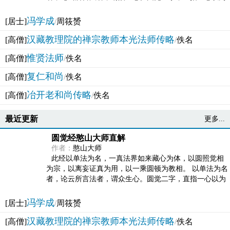
法体。此有多称，亦名大圆满觉，亦名妙觉明心，...
冯学成
[居士]
/
周筱赟
汉藏教理院的禅宗教师本光法师传略
[高僧]
/
佚名
惟贤法师
[高僧]
/
佚名
复仁和尚
[高僧]
/
佚名
冶开老和尚传略
[高僧]
/
佚名
最近更新
更多...
圆觉经憨山大师直解
作者：
憨山大师
此经以单法为名，一真法界如来藏心为体，以圆照觉相
为宗，以离妄证真为用，以一乘圆顿为教相。 以单法为名
者，论云所言法者，谓众生心。圆觉二字，直指一心以为
法体。此有多称，亦名大圆满觉，亦名妙觉明心，...
冯学成
[居士]
/
周筱赟
汉藏教理院的禅宗教师本光法师传略
[高僧]
/
佚名