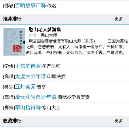
百喻故事广释
[佛教]
/
佚名
推荐排行
更多...
憨山老人梦游集
作者：
憨山大师
康居国会尊者像赞寄憨山大师（并序） 三国为英雄
之聚。慈悲般若。无有人。而康祖一锡浮江。三称如来。
两目流血。舍利投瓶。光灿六合。泽绵千古。当是时也。
吴之君臣。莫不为之动心变色。即事征理。知有佛而不...
正信的佛教
[学佛]
/
圣严法师
太虚大师年谱
[高僧]
/
印顺法师
五灯会元
[禅宗]
/
普济
虚云和尚自述年谱
[高僧]
/
顺德岑学吕宽贤
寒山拾得诗
[禅宗]
/
寒山大士
收藏排行
更多...