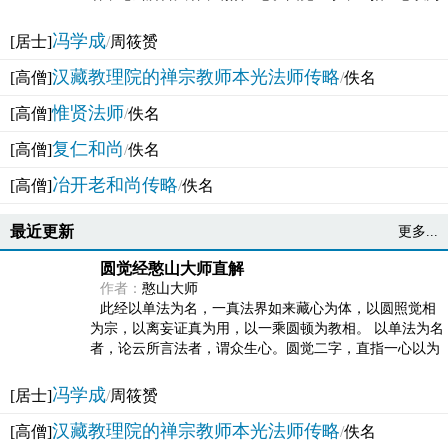
法体。此有多称，亦名大圆满觉，亦名妙觉明心，...
冯学成
[居士]
/
周筱赟
汉藏教理院的禅宗教师本光法师传略
[高僧]
/
佚名
惟贤法师
[高僧]
/
佚名
复仁和尚
[高僧]
/
佚名
冶开老和尚传略
[高僧]
/
佚名
最近更新
更多...
圆觉经憨山大师直解
作者：
憨山大师
此经以单法为名，一真法界如来藏心为体，以圆照觉相
为宗，以离妄证真为用，以一乘圆顿为教相。 以单法为名
者，论云所言法者，谓众生心。圆觉二字，直指一心以为
法体。此有多称，亦名大圆满觉，亦名妙觉明心，...
冯学成
[居士]
/
周筱赟
汉藏教理院的禅宗教师本光法师传略
[高僧]
/
佚名