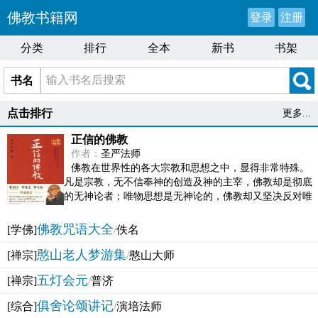
佛教书籍网
登录
注册
分类
排行
全本
新书
书架
书名
点击排行
更多...
正信的佛教
作者：
圣严法师
佛教在世界性的各大宗教和思想之中，显得非常特殊。
凡是宗教，无不信奉神的创造及神的主宰，佛教却是彻底
的无神论者；唯物思想是无神论的，佛教却又坚决反对唯
物论的谬误。佛教似宗教而又非宗教，类哲学而又非哲...
佛教咒语大全
[学佛]
/
佚名
憨山老人梦游集
[禅宗]
/
憨山大师
五灯会元
[禅宗]
/
普济
俱舍论颂讲记
[综合]
/
演培法师