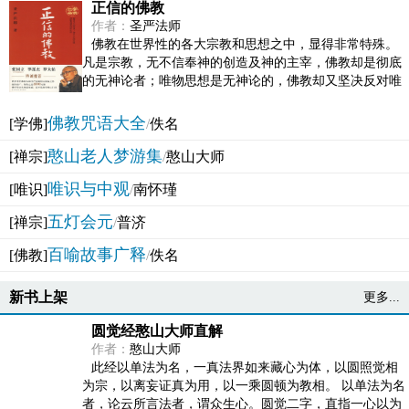
正信的佛教
作者：
圣严法师
佛教在世界性的各大宗教和思想之中，显得非常特殊。
凡是宗教，无不信奉神的创造及神的主宰，佛教却是彻底
的无神论者；唯物思想是无神论的，佛教却又坚决反对唯
物论的谬误。佛教似宗教而又非宗教，类哲学而又非哲...
佛教咒语大全
[学佛]
/
佚名
憨山老人梦游集
[禅宗]
/
憨山大师
唯识与中观
[唯识]
/
南怀瑾
五灯会元
[禅宗]
/
普济
百喻故事广释
[佛教]
/
佚名
新书上架
更多...
圆觉经憨山大师直解
作者：
憨山大师
此经以单法为名，一真法界如来藏心为体，以圆照觉相
为宗，以离妄证真为用，以一乘圆顿为教相。 以单法为名
者，论云所言法者，谓众生心。圆觉二字，直指一心以为