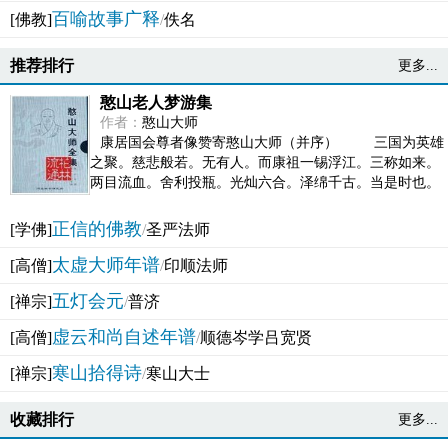
百喻故事广释
[佛教]
/
佚名
推荐排行
更多...
憨山老人梦游集
作者：
憨山大师
康居国会尊者像赞寄憨山大师（并序） 三国为英雄
之聚。慈悲般若。无有人。而康祖一锡浮江。三称如来。
两目流血。舍利投瓶。光灿六合。泽绵千古。当是时也。
吴之君臣。莫不为之动心变色。即事征理。知有佛而不...
正信的佛教
[学佛]
/
圣严法师
太虚大师年谱
[高僧]
/
印顺法师
五灯会元
[禅宗]
/
普济
虚云和尚自述年谱
[高僧]
/
顺德岑学吕宽贤
寒山拾得诗
[禅宗]
/
寒山大士
收藏排行
更多...