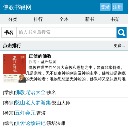
佛教书籍网
登录
注册
分类
排行
全本
新书
书架
书名
点击排行
更多...
正信的佛教
作者：
圣严法师
佛教在世界性的各大宗教和思想之中，显得非常特殊。
凡是宗教，无不信奉神的创造及神的主宰，佛教却是彻底
的无神论者；唯物思想是无神论的，佛教却又坚决反对唯
物论的谬误。佛教似宗教而又非宗教，类哲学而又非哲...
佛教咒语大全
[学佛]
/
佚名
憨山老人梦游集
[禅宗]
/
憨山大师
五灯会元
[禅宗]
/
普济
俱舍论颂讲记
[综合]
/
演培法师