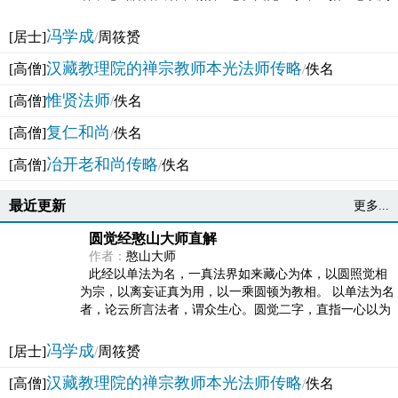
法体。此有多称，亦名大圆满觉，亦名妙觉明心，...
冯学成
[居士]
/
周筱赟
汉藏教理院的禅宗教师本光法师传略
[高僧]
/
佚名
惟贤法师
[高僧]
/
佚名
复仁和尚
[高僧]
/
佚名
冶开老和尚传略
[高僧]
/
佚名
最近更新
更多...
圆觉经憨山大师直解
作者：
憨山大师
此经以单法为名，一真法界如来藏心为体，以圆照觉相
为宗，以离妄证真为用，以一乘圆顿为教相。 以单法为名
者，论云所言法者，谓众生心。圆觉二字，直指一心以为
法体。此有多称，亦名大圆满觉，亦名妙觉明心，...
冯学成
[居士]
/
周筱赟
汉藏教理院的禅宗教师本光法师传略
[高僧]
/
佚名