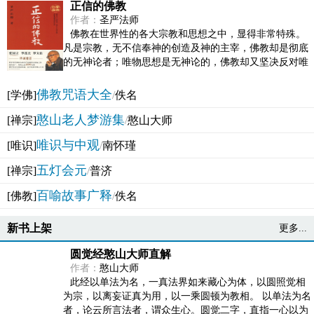
正信的佛教
作者：
圣严法师
佛教在世界性的各大宗教和思想之中，显得非常特殊。
凡是宗教，无不信奉神的创造及神的主宰，佛教却是彻底
的无神论者；唯物思想是无神论的，佛教却又坚决反对唯
物论的谬误。佛教似宗教而又非宗教，类哲学而又非哲...
佛教咒语大全
[学佛]
/
佚名
憨山老人梦游集
[禅宗]
/
憨山大师
唯识与中观
[唯识]
/
南怀瑾
五灯会元
[禅宗]
/
普济
百喻故事广释
[佛教]
/
佚名
新书上架
更多...
圆觉经憨山大师直解
作者：
憨山大师
此经以单法为名，一真法界如来藏心为体，以圆照觉相
为宗，以离妄证真为用，以一乘圆顿为教相。 以单法为名
者，论云所言法者，谓众生心。圆觉二字，直指一心以为