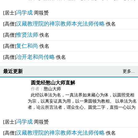
法体。此有多称，亦名大圆满觉，亦名妙觉明心，...
冯学成
[居士]
/
周筱赟
汉藏教理院的禅宗教师本光法师传略
[高僧]
/
佚名
惟贤法师
[高僧]
/
佚名
复仁和尚
[高僧]
/
佚名
冶开老和尚传略
[高僧]
/
佚名
最近更新
更多...
圆觉经憨山大师直解
作者：
憨山大师
此经以单法为名，一真法界如来藏心为体，以圆照觉相
为宗，以离妄证真为用，以一乘圆顿为教相。 以单法为名
者，论云所言法者，谓众生心。圆觉二字，直指一心以为
法体。此有多称，亦名大圆满觉，亦名妙觉明心，...
冯学成
[居士]
/
周筱赟
汉藏教理院的禅宗教师本光法师传略
[高僧]
/
佚名