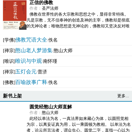
正信的佛教
作者：
圣严法师
佛教在世界性的各大宗教和思想之中，显得非常特殊。
凡是宗教，无不信奉神的创造及神的主宰，佛教却是彻底
的无神论者；唯物思想是无神论的，佛教却又坚决反对唯
物论的谬误。佛教似宗教而又非宗教，类哲学而又非哲...
佛教咒语大全
[学佛]
/
佚名
憨山老人梦游集
[禅宗]
/
憨山大师
唯识与中观
[唯识]
/
南怀瑾
五灯会元
[禅宗]
/
普济
百喻故事广释
[佛教]
/
佚名
新书上架
更多...
圆觉经憨山大师直解
作者：
憨山大师
此经以单法为名，一真法界如来藏心为体，以圆照觉相
为宗，以离妄证真为用，以一乘圆顿为教相。 以单法为名
者，论云所言法者，谓众生心。圆觉二字，直指一心以为