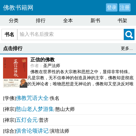
佛教书籍网
登录
注册
分类
排行
全本
新书
书架
书名
点击排行
更多...
正信的佛教
作者：
圣严法师
佛教在世界性的各大宗教和思想之中，显得非常特殊。
凡是宗教，无不信奉神的创造及神的主宰，佛教却是彻底
的无神论者；唯物思想是无神论的，佛教却又坚决反对唯
物论的谬误。佛教似宗教而又非宗教，类哲学而又非哲...
佛教咒语大全
[学佛]
/
佚名
憨山老人梦游集
[禅宗]
/
憨山大师
五灯会元
[禅宗]
/
普济
俱舍论颂讲记
[综合]
/
演培法师