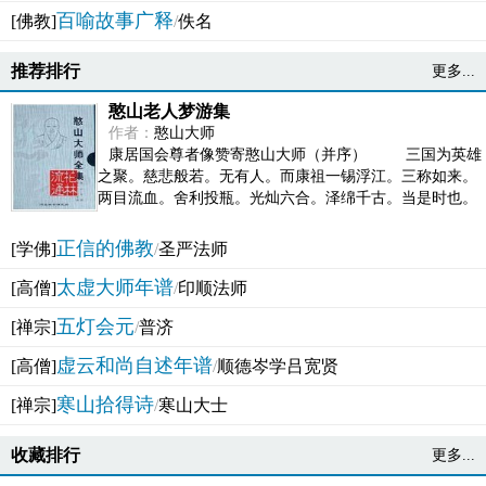
百喻故事广释
[佛教]
/
佚名
推荐排行
更多...
憨山老人梦游集
作者：
憨山大师
康居国会尊者像赞寄憨山大师（并序） 三国为英雄
之聚。慈悲般若。无有人。而康祖一锡浮江。三称如来。
两目流血。舍利投瓶。光灿六合。泽绵千古。当是时也。
吴之君臣。莫不为之动心变色。即事征理。知有佛而不...
正信的佛教
[学佛]
/
圣严法师
太虚大师年谱
[高僧]
/
印顺法师
五灯会元
[禅宗]
/
普济
虚云和尚自述年谱
[高僧]
/
顺德岑学吕宽贤
寒山拾得诗
[禅宗]
/
寒山大士
收藏排行
更多...