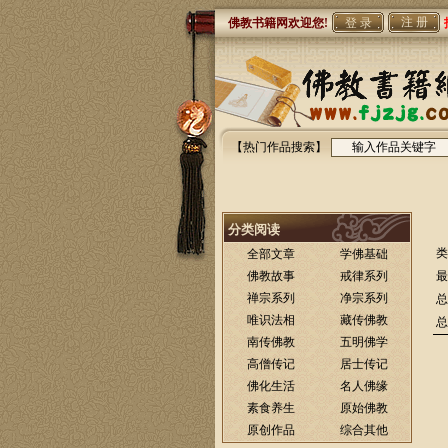
注 册
佛教书籍网欢迎您!
【热门作品搜索】
分类阅读
类
全部文章
学佛基础
佛教故事
戒律系列
最
禅宗系列
净宗系列
总
唯识法相
藏传佛教
总
南传佛教
五明佛学
高僧传记
居士传记
佛化生活
名人佛缘
素食养生
原始佛教
原创作品
综合其他