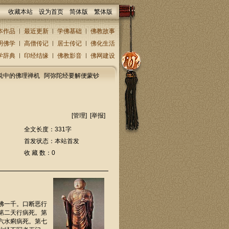
收藏本站
设为首页
简体版
繁体版
本作品
最近更新
学佛基础
佛教故事
明佛学
高僧传记
居士传记
佛化生活
学辞典
印经结缘
佛教影音
佛网建设
说中的佛理禅机
阿弥陀经要解便蒙钞
[
管理
] [
举报
]
全文长度：331字
首发状态：本站首发
收 藏 数：0
佛一千。口断恶行
第二天行病死。第
六水痢病死。第七