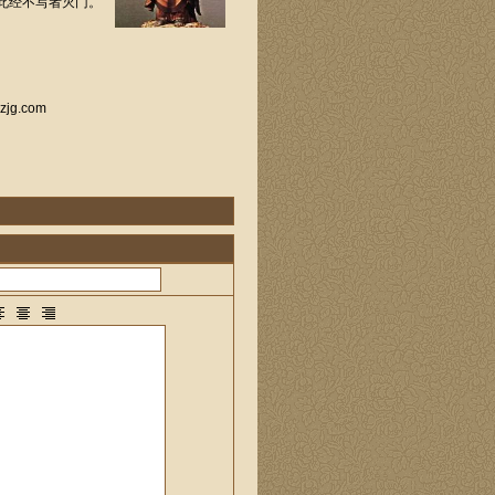
此经不写者灭门。
g.com