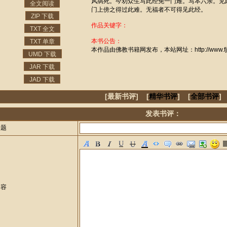
风病死。今劝众生写此经免一门难。写本六亲。见
全文阅读
门上傍之得过此难。无福者不可得见此经。
ZIP 下载
作品关键字：
TXT 全文
本书公告：
TXT 单章
本作品由佛教书籍网发布，本站网址：http://www.fjzj
UMD 下载
JAR 下载
JAD 下载
[最新书评] [
精华书评
] [
全部书评
]
发表书评：
标题
内容