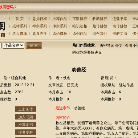
找回密码？
首 页
总排行榜
推荐作品
字数排行
收藏排行
连载书库
全
戒律系列
禅宗系列
净宗系列
唯识法相
藏传佛教
南传佛教
五
名人佛缘
素食养生
原始佛教
原创作品
综合其他
般若文海
佛
热门作品搜索:
唐密导读 外文
金庸小
阿弥陀经要解讲义
劝善经
 别：综合其他
作 者：佚名
管 理 员：
后更新：2012-12-21
文章状态：已完成
授权级别：驻站作品
点击数：2762
本月点击：10
本周点击：6
推荐数：0
本月推荐：0
本周推荐：0
最近章节：
劝善经
点击阅读
加入书架
内容简介：
敕左丞相贾。恍颁下诸州善之众生。每日念阿弥陀
推荐本书
善。今年大热无人收刈。有数众病死。第一虐病。
作者专栏
三赤白痢病死。第四赤眼病死。第五人产病死。第