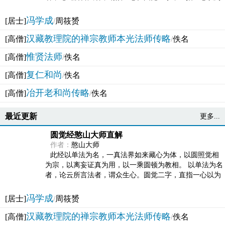
法体。此有多称，亦名大圆满觉，亦名妙觉明心，...
冯学成
[居士]
/
周筱赟
汉藏教理院的禅宗教师本光法师传略
[高僧]
/
佚名
惟贤法师
[高僧]
/
佚名
复仁和尚
[高僧]
/
佚名
冶开老和尚传略
[高僧]
/
佚名
最近更新
更多...
圆觉经憨山大师直解
作者：
憨山大师
此经以单法为名，一真法界如来藏心为体，以圆照觉相
为宗，以离妄证真为用，以一乘圆顿为教相。 以单法为名
者，论云所言法者，谓众生心。圆觉二字，直指一心以为
法体。此有多称，亦名大圆满觉，亦名妙觉明心，...
冯学成
[居士]
/
周筱赟
汉藏教理院的禅宗教师本光法师传略
[高僧]
/
佚名