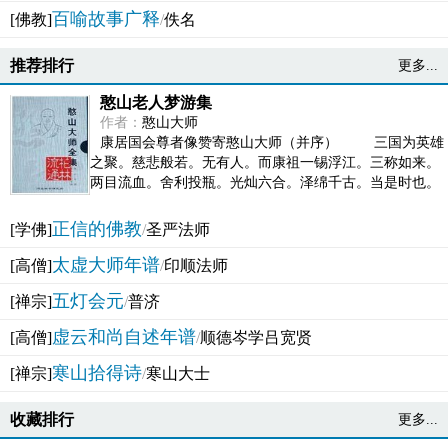
百喻故事广释
[佛教]
/
佚名
推荐排行
更多...
憨山老人梦游集
作者：
憨山大师
康居国会尊者像赞寄憨山大师（并序） 三国为英雄
之聚。慈悲般若。无有人。而康祖一锡浮江。三称如来。
两目流血。舍利投瓶。光灿六合。泽绵千古。当是时也。
吴之君臣。莫不为之动心变色。即事征理。知有佛而不...
正信的佛教
[学佛]
/
圣严法师
太虚大师年谱
[高僧]
/
印顺法师
五灯会元
[禅宗]
/
普济
虚云和尚自述年谱
[高僧]
/
顺德岑学吕宽贤
寒山拾得诗
[禅宗]
/
寒山大士
收藏排行
更多...