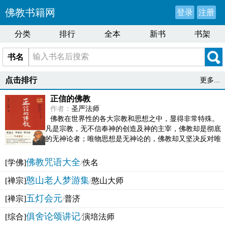
佛教书籍网
登录
注册
分类
排行
全本
新书
书架
书名
点击排行
更多...
正信的佛教
作者：
圣严法师
佛教在世界性的各大宗教和思想之中，显得非常特殊。
凡是宗教，无不信奉神的创造及神的主宰，佛教却是彻底
的无神论者；唯物思想是无神论的，佛教却又坚决反对唯
物论的谬误。佛教似宗教而又非宗教，类哲学而又非哲...
佛教咒语大全
[学佛]
/
佚名
憨山老人梦游集
[禅宗]
/
憨山大师
五灯会元
[禅宗]
/
普济
俱舍论颂讲记
[综合]
/
演培法师