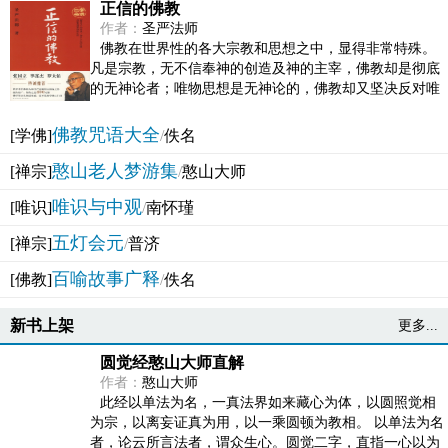
正信的佛教
作者：
圣严法师
佛教在世界性的各大宗教和思想之中，显得非常特殊。
凡是宗教，无不信奉神的创造及神的主宰，佛教却是彻底
的无神论者；唯物思想是无神论的，佛教却又坚决反对唯
物论的谬误。佛教似宗教而又非宗教，类哲学而又非哲...
佛教咒语大全
[学佛]
/
佚名
憨山老人梦游集
[禅宗]
/
憨山大师
唯识与中观
[唯识]
/
南怀瑾
五灯会元
[禅宗]
/
普济
百喻故事广释
[佛教]
/
佚名
新书上架
更多...
圆觉经憨山大师直解
作者：
憨山大师
此经以单法为名，一真法界如来藏心为体，以圆照觉相
为宗，以离妄证真为用，以一乘圆顿为教相。 以单法为名
者，论云所言法者，谓众生心。圆觉二字，直指一心以为