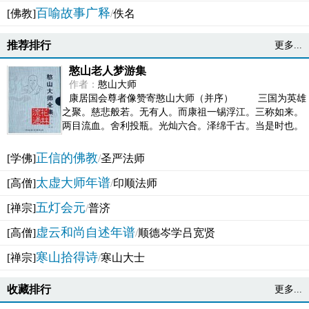
百喻故事广释
[佛教]
/
佚名
推荐排行
更多...
憨山老人梦游集
作者：
憨山大师
康居国会尊者像赞寄憨山大师（并序） 三国为英雄
之聚。慈悲般若。无有人。而康祖一锡浮江。三称如来。
两目流血。舍利投瓶。光灿六合。泽绵千古。当是时也。
吴之君臣。莫不为之动心变色。即事征理。知有佛而不...
正信的佛教
[学佛]
/
圣严法师
太虚大师年谱
[高僧]
/
印顺法师
五灯会元
[禅宗]
/
普济
虚云和尚自述年谱
[高僧]
/
顺德岑学吕宽贤
寒山拾得诗
[禅宗]
/
寒山大士
收藏排行
更多...