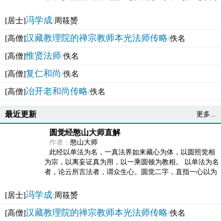
法体。此有多称，亦名大圆满觉，亦名妙觉明心，...
冯学成
[居士]
/
周筱赟
汉藏教理院的禅宗教师本光法师传略
[高僧]
/
佚名
惟贤法师
[高僧]
/
佚名
复仁和尚
[高僧]
/
佚名
冶开老和尚传略
[高僧]
/
佚名
最近更新
更多...
圆觉经憨山大师直解
作者：
憨山大师
此经以单法为名，一真法界如来藏心为体，以圆照觉相
为宗，以离妄证真为用，以一乘圆顿为教相。 以单法为名
者，论云所言法者，谓众生心。圆觉二字，直指一心以为
法体。此有多称，亦名大圆满觉，亦名妙觉明心，...
冯学成
[居士]
/
周筱赟
汉藏教理院的禅宗教师本光法师传略
[高僧]
/
佚名