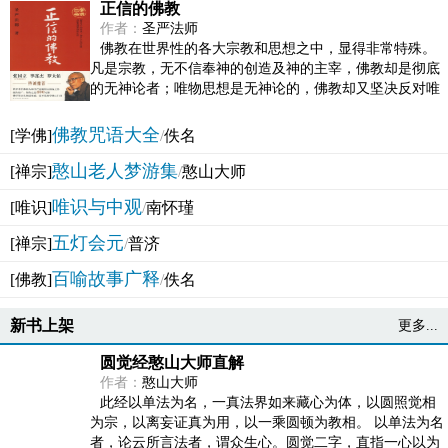
正信的佛教
作者：
圣严法师
佛教在世界性的各大宗教和思想之中，显得非常特殊。
凡是宗教，无不信奉神的创造及神的主宰，佛教却是彻底
的无神论者；唯物思想是无神论的，佛教却又坚决反对唯
物论的谬误。佛教似宗教而又非宗教，类哲学而又非哲...
佛教咒语大全
[学佛]
/
佚名
憨山老人梦游集
[禅宗]
/
憨山大师
唯识与中观
[唯识]
/
南怀瑾
五灯会元
[禅宗]
/
普济
百喻故事广释
[佛教]
/
佚名
新书上架
更多...
圆觉经憨山大师直解
作者：
憨山大师
此经以单法为名，一真法界如来藏心为体，以圆照觉相
为宗，以离妄证真为用，以一乘圆顿为教相。 以单法为名
者，论云所言法者，谓众生心。圆觉二字，直指一心以为