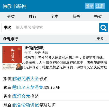
佛教书籍网
登录
注册
分类
排行
全本
新书
书架
书名
点击排行
更多...
正信的佛教
作者：
圣严法师
佛教在世界性的各大宗教和思想之中，显得非常特殊。
凡是宗教，无不信奉神的创造及神的主宰，佛教却是彻底
的无神论者；唯物思想是无神论的，佛教却又坚决反对唯
物论的谬误。佛教似宗教而又非宗教，类哲学而又非哲...
佛教咒语大全
[学佛]
/
佚名
憨山老人梦游集
[禅宗]
/
憨山大师
五灯会元
[禅宗]
/
普济
俱舍论颂讲记
[综合]
/
演培法师