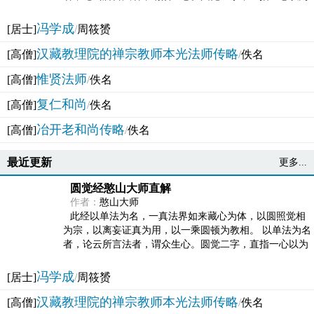
法体。此有多称，亦名大圆满觉，亦名妙觉明心，...
冯学成
[居士]
/
周筱赟
汉藏教理院的禅宗教师本光法师传略
[高僧]
/
佚名
惟贤法师
[高僧]
/
佚名
复仁和尚
[高僧]
/
佚名
冶开老和尚传略
[高僧]
/
佚名
最近更新
更多...
圆觉经憨山大师直解
作者：
憨山大师
此经以单法为名，一真法界如来藏心为体，以圆照觉相
为宗，以离妄证真为用，以一乘圆顿为教相。 以单法为名
者，论云所言法者，谓众生心。圆觉二字，直指一心以为
法体。此有多称，亦名大圆满觉，亦名妙觉明心，...
冯学成
[居士]
/
周筱赟
汉藏教理院的禅宗教师本光法师传略
[高僧]
/
佚名