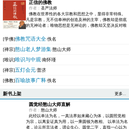
正信的佛教
作者：
圣严法师
佛教在世界性的各大宗教和思想之中，显得非常特殊。
凡是宗教，无不信奉神的创造及神的主宰，佛教却是彻底
的无神论者；唯物思想是无神论的，佛教却又坚决反对唯
物论的谬误。佛教似宗教而又非宗教，类哲学而又非哲...
佛教咒语大全
[学佛]
/
佚名
憨山老人梦游集
[禅宗]
/
憨山大师
唯识与中观
[唯识]
/
南怀瑾
五灯会元
[禅宗]
/
普济
百喻故事广释
[佛教]
/
佚名
新书上架
更多...
圆觉经憨山大师直解
作者：
憨山大师
此经以单法为名，一真法界如来藏心为体，以圆照觉相
为宗，以离妄证真为用，以一乘圆顿为教相。 以单法为名
者，论云所言法者，谓众生心。圆觉二字，直指一心以为