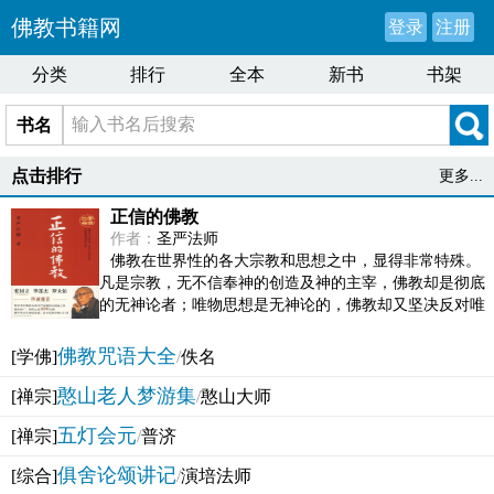
佛教书籍网
登录
注册
分类
排行
全本
新书
书架
书名
点击排行
更多...
正信的佛教
作者：
圣严法师
佛教在世界性的各大宗教和思想之中，显得非常特殊。
凡是宗教，无不信奉神的创造及神的主宰，佛教却是彻底
的无神论者；唯物思想是无神论的，佛教却又坚决反对唯
物论的谬误。佛教似宗教而又非宗教，类哲学而又非哲...
佛教咒语大全
[学佛]
/
佚名
憨山老人梦游集
[禅宗]
/
憨山大师
五灯会元
[禅宗]
/
普济
俱舍论颂讲记
[综合]
/
演培法师