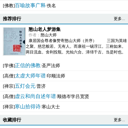
百喻故事广释
[佛教]
/
佚名
推荐排行
更多...
憨山老人梦游集
作者：
憨山大师
康居国会尊者像赞寄憨山大师（并序） 三国为英雄
之聚。慈悲般若。无有人。而康祖一锡浮江。三称如来。
两目流血。舍利投瓶。光灿六合。泽绵千古。当是时也。
吴之君臣。莫不为之动心变色。即事征理。知有佛而不...
正信的佛教
[学佛]
/
圣严法师
太虚大师年谱
[高僧]
/
印顺法师
五灯会元
[禅宗]
/
普济
虚云和尚自述年谱
[高僧]
/
顺德岑学吕宽贤
寒山拾得诗
[禅宗]
/
寒山大士
收藏排行
更多...