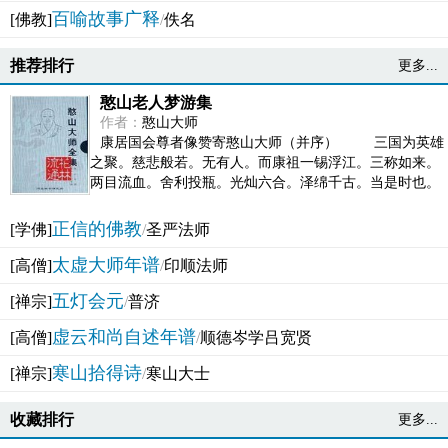
百喻故事广释
[佛教]
/
佚名
推荐排行
更多...
憨山老人梦游集
作者：
憨山大师
康居国会尊者像赞寄憨山大师（并序） 三国为英雄
之聚。慈悲般若。无有人。而康祖一锡浮江。三称如来。
两目流血。舍利投瓶。光灿六合。泽绵千古。当是时也。
吴之君臣。莫不为之动心变色。即事征理。知有佛而不...
正信的佛教
[学佛]
/
圣严法师
太虚大师年谱
[高僧]
/
印顺法师
五灯会元
[禅宗]
/
普济
虚云和尚自述年谱
[高僧]
/
顺德岑学吕宽贤
寒山拾得诗
[禅宗]
/
寒山大士
收藏排行
更多...