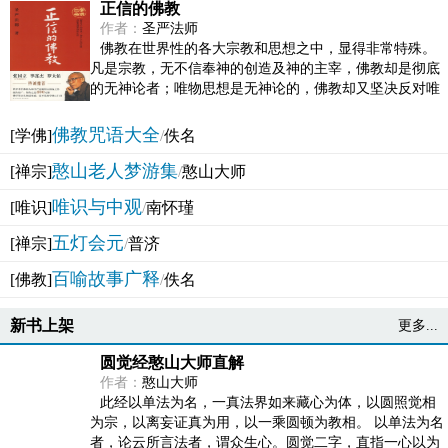
正信的佛教
作者：
圣严法师
佛教在世界性的各大宗教和思想之中，显得非常特殊。
凡是宗教，无不信奉神的创造及神的主宰，佛教却是彻底
的无神论者；唯物思想是无神论的，佛教却又坚决反对唯
物论的谬误。佛教似宗教而又非宗教，类哲学而又非哲...
佛教咒语大全
[学佛]
/
佚名
憨山老人梦游集
[禅宗]
/
憨山大师
唯识与中观
[唯识]
/
南怀瑾
五灯会元
[禅宗]
/
普济
百喻故事广释
[佛教]
/
佚名
新书上架
更多...
圆觉经憨山大师直解
作者：
憨山大师
此经以单法为名，一真法界如来藏心为体，以圆照觉相
为宗，以离妄证真为用，以一乘圆顿为教相。 以单法为名
者，论云所言法者，谓众生心。圆觉二字，直指一心以为