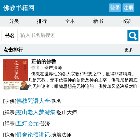
佛教书籍网
登录
注册
分类
排行
全本
新书
书架
书名
点击排行
更多...
正信的佛教
作者：
圣严法师
佛教在世界性的各大宗教和思想之中，显得非常特殊。
凡是宗教，无不信奉神的创造及神的主宰，佛教却是彻底
的无神论者；唯物思想是无神论的，佛教却又坚决反对唯
物论的谬误。佛教似宗教而又非宗教，类哲学而又非哲...
佛教咒语大全
[学佛]
/
佚名
憨山老人梦游集
[禅宗]
/
憨山大师
五灯会元
[禅宗]
/
普济
俱舍论颂讲记
[综合]
/
演培法师