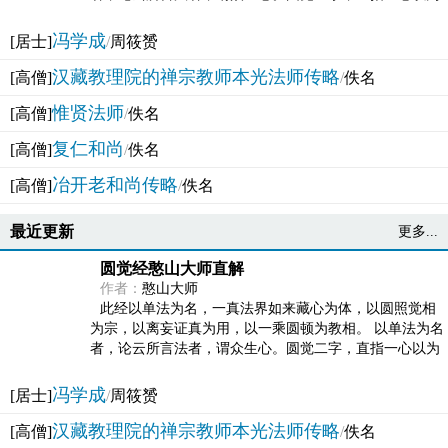
法体。此有多称，亦名大圆满觉，亦名妙觉明心，...
冯学成
[居士]
/
周筱赟
汉藏教理院的禅宗教师本光法师传略
[高僧]
/
佚名
惟贤法师
[高僧]
/
佚名
复仁和尚
[高僧]
/
佚名
冶开老和尚传略
[高僧]
/
佚名
最近更新
更多...
圆觉经憨山大师直解
作者：
憨山大师
此经以单法为名，一真法界如来藏心为体，以圆照觉相
为宗，以离妄证真为用，以一乘圆顿为教相。 以单法为名
者，论云所言法者，谓众生心。圆觉二字，直指一心以为
法体。此有多称，亦名大圆满觉，亦名妙觉明心，...
冯学成
[居士]
/
周筱赟
汉藏教理院的禅宗教师本光法师传略
[高僧]
/
佚名