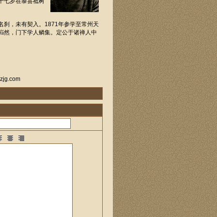
十七岁在泰县祗树
，未有契入。1871年参学至常州天
岿然，门下学人鳞集。定公于诸禅人中
。
g.com