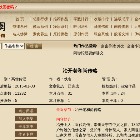
找回密码？
首 页
总排行榜
推荐作品
字数排行
收藏排行
连载书库
全
戒律系列
禅宗系列
净宗系列
唯识法相
藏传佛教
南传佛教
五
名人佛缘
素食养生
原始佛教
原创作品
综合其他
般若文海
佛
热门作品搜索:
唐密导读 外文
金庸小
阿弥陀经要解讲义
冶开老和尚传略
 别：高僧传记
作 者：佚名
管 理 员：
后更新：2015-01-03
文章状态：已完成
授权级别：驻站作品
点击数：11282
本月点击：31
本周点击：24
推荐数：5
本月推荐：1
本周推荐：0
最近章节：
冶开老和尚传略
点击阅读
加入书架
内容简介：
冶开上人，近代高僧，常州天宁寺中兴之祖。185
推荐本书
户许姓的信佛之家，父长华，母徐孺人。家人两世
作者专栏
出家为尼，母夜梦僧人入室而怀胎。老和尚出生后