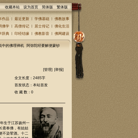
收藏本站
设为首页
简体版
繁体版
本作品
最近更新
学佛基础
佛教故事
明佛学
高僧传记
居士传记
佛化生活
学辞典
印经结缘
佛教影音
佛网建设
说中的佛理禅机
阿弥陀经要解便蒙钞
[
管理
] [
举报
]
全文长度：2485字
首发状态：本站首发
收 藏 数：0
2年生于江苏扬州一
长斋奉佛，有姑姑
便不染荤酒。十二