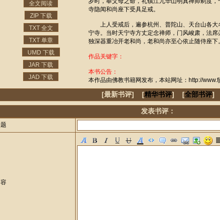
岁时，奉父母之命，礼镇江九华山明真禅师剃度，
全文阅读
寺隐闻和尚座下受具足戒。
ZIP 下载
上人受戒后，遍参杭州、普陀山、天台山各大名刹
TXT 全文
宁寺。当时天宁寺方丈定念禅师，门风峻肃，法席
TXT 单章
独深器重冶开老和尚，老和尚亦至心依止随侍座下
UMD 下载
作品关键字：
JAR 下载
本书公告：
JAD 下载
本作品由佛教书籍网发布，本站网址：http://www.fjzj
[最新书评] [
精华书评
] [
全部书评
]
发表书评：
标题
内容