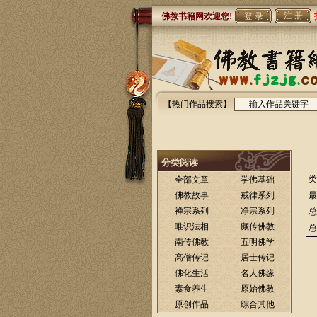
注 册
佛教书籍网欢迎您!
【热门作品搜索】
分类阅读
类
全部文章
学佛基础
佛教故事
戒律系列
最
禅宗系列
净宗系列
总
唯识法相
藏传佛教
总
南传佛教
五明佛学
高僧传记
居士传记
佛化生活
名人佛缘
素食养生
原始佛教
原创作品
综合其他