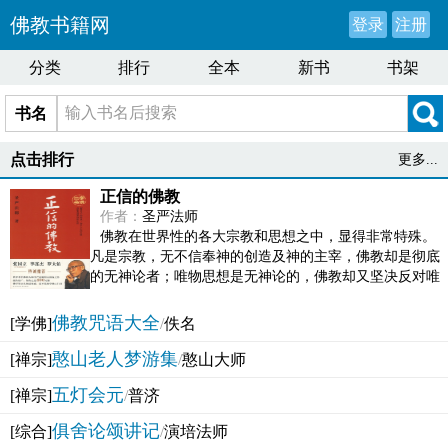
佛教书籍网
登录
注册
分类
排行
全本
新书
书架
书名
点击排行
更多...
正信的佛教
作者：
圣严法师
佛教在世界性的各大宗教和思想之中，显得非常特殊。
凡是宗教，无不信奉神的创造及神的主宰，佛教却是彻底
的无神论者；唯物思想是无神论的，佛教却又坚决反对唯
物论的谬误。佛教似宗教而又非宗教，类哲学而又非哲...
佛教咒语大全
[学佛]
/
佚名
憨山老人梦游集
[禅宗]
/
憨山大师
五灯会元
[禅宗]
/
普济
俱舍论颂讲记
[综合]
/
演培法师