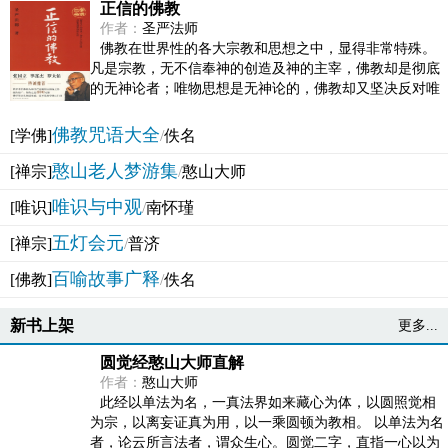
正信的佛教
作者：
圣严法师
佛教在世界性的各大宗教和思想之中，显得非常特殊。
凡是宗教，无不信奉神的创造及神的主宰，佛教却是彻底
的无神论者；唯物思想是无神论的，佛教却又坚决反对唯
物论的谬误。佛教似宗教而又非宗教，类哲学而又非哲...
佛教咒语大全
[学佛]
/
佚名
憨山老人梦游集
[禅宗]
/
憨山大师
唯识与中观
[唯识]
/
南怀瑾
五灯会元
[禅宗]
/
普济
百喻故事广释
[佛教]
/
佚名
新书上架
更多...
圆觉经憨山大师直解
作者：
憨山大师
此经以单法为名，一真法界如来藏心为体，以圆照觉相
为宗，以离妄证真为用，以一乘圆顿为教相。 以单法为名
者，论云所言法者，谓众生心。圆觉二字，直指一心以为