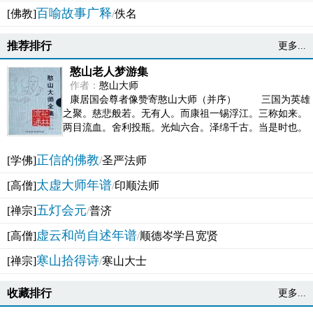
百喻故事广释
[佛教]
/
佚名
推荐排行
更多...
憨山老人梦游集
作者：
憨山大师
康居国会尊者像赞寄憨山大师（并序） 三国为英雄
之聚。慈悲般若。无有人。而康祖一锡浮江。三称如来。
两目流血。舍利投瓶。光灿六合。泽绵千古。当是时也。
吴之君臣。莫不为之动心变色。即事征理。知有佛而不...
正信的佛教
[学佛]
/
圣严法师
太虚大师年谱
[高僧]
/
印顺法师
五灯会元
[禅宗]
/
普济
虚云和尚自述年谱
[高僧]
/
顺德岑学吕宽贤
寒山拾得诗
[禅宗]
/
寒山大士
收藏排行
更多...