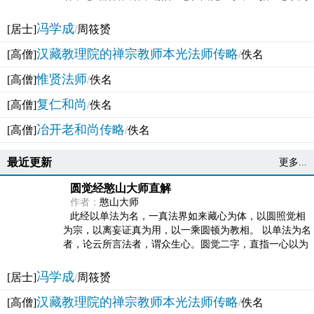
法体。此有多称，亦名大圆满觉，亦名妙觉明心，...
冯学成
[居士]
/
周筱赟
汉藏教理院的禅宗教师本光法师传略
[高僧]
/
佚名
惟贤法师
[高僧]
/
佚名
复仁和尚
[高僧]
/
佚名
冶开老和尚传略
[高僧]
/
佚名
最近更新
更多...
圆觉经憨山大师直解
作者：
憨山大师
此经以单法为名，一真法界如来藏心为体，以圆照觉相
为宗，以离妄证真为用，以一乘圆顿为教相。 以单法为名
者，论云所言法者，谓众生心。圆觉二字，直指一心以为
法体。此有多称，亦名大圆满觉，亦名妙觉明心，...
冯学成
[居士]
/
周筱赟
汉藏教理院的禅宗教师本光法师传略
[高僧]
/
佚名