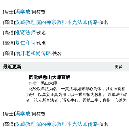
法体。此有多称，亦名大圆满觉，亦名妙觉明心，...
冯学成
[居士]
/
周筱赟
汉藏教理院的禅宗教师本光法师传略
[高僧]
/
佚名
惟贤法师
[高僧]
/
佚名
复仁和尚
[高僧]
/
佚名
冶开老和尚传略
[高僧]
/
佚名
最近更新
更多...
圆觉经憨山大师直解
作者：
憨山大师
此经以单法为名，一真法界如来藏心为体，以圆照觉相
为宗，以离妄证真为用，以一乘圆顿为教相。 以单法为名
者，论云所言法者，谓众生心。圆觉二字，直指一心以为
法体。此有多称，亦名大圆满觉，亦名妙觉明心，...
冯学成
[居士]
/
周筱赟
汉藏教理院的禅宗教师本光法师传略
[高僧]
/
佚名