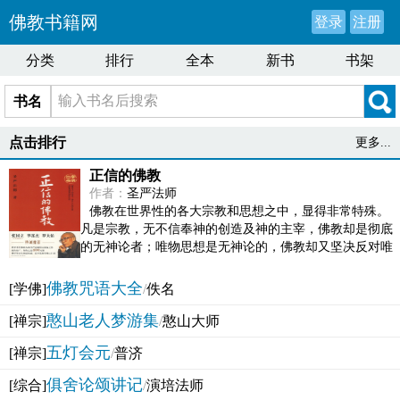
佛教书籍网
登录
注册
分类
排行
全本
新书
书架
书名
点击排行
更多...
正信的佛教
作者：
圣严法师
佛教在世界性的各大宗教和思想之中，显得非常特殊。
凡是宗教，无不信奉神的创造及神的主宰，佛教却是彻底
的无神论者；唯物思想是无神论的，佛教却又坚决反对唯
物论的谬误。佛教似宗教而又非宗教，类哲学而又非哲...
佛教咒语大全
[学佛]
/
佚名
憨山老人梦游集
[禅宗]
/
憨山大师
五灯会元
[禅宗]
/
普济
俱舍论颂讲记
[综合]
/
演培法师