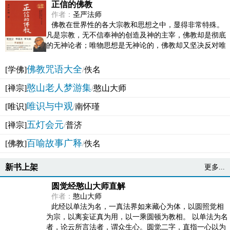
正信的佛教
作者：
圣严法师
佛教在世界性的各大宗教和思想之中，显得非常特殊。
凡是宗教，无不信奉神的创造及神的主宰，佛教却是彻底
的无神论者；唯物思想是无神论的，佛教却又坚决反对唯
物论的谬误。佛教似宗教而又非宗教，类哲学而又非哲...
佛教咒语大全
[学佛]
/
佚名
憨山老人梦游集
[禅宗]
/
憨山大师
唯识与中观
[唯识]
/
南怀瑾
五灯会元
[禅宗]
/
普济
百喻故事广释
[佛教]
/
佚名
新书上架
更多...
圆觉经憨山大师直解
作者：
憨山大师
此经以单法为名，一真法界如来藏心为体，以圆照觉相
为宗，以离妄证真为用，以一乘圆顿为教相。 以单法为名
者，论云所言法者，谓众生心。圆觉二字，直指一心以为