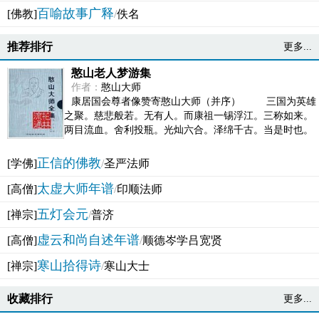
百喻故事广释
[佛教]
/
佚名
推荐排行
更多...
憨山老人梦游集
作者：
憨山大师
康居国会尊者像赞寄憨山大师（并序） 三国为英雄
之聚。慈悲般若。无有人。而康祖一锡浮江。三称如来。
两目流血。舍利投瓶。光灿六合。泽绵千古。当是时也。
吴之君臣。莫不为之动心变色。即事征理。知有佛而不...
正信的佛教
[学佛]
/
圣严法师
太虚大师年谱
[高僧]
/
印顺法师
五灯会元
[禅宗]
/
普济
虚云和尚自述年谱
[高僧]
/
顺德岑学吕宽贤
寒山拾得诗
[禅宗]
/
寒山大士
收藏排行
更多...