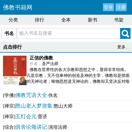
佛教书籍网
登录
注册
分类
排行
全本
新书
书架
书名
点击排行
更多...
正信的佛教
作者：
圣严法师
佛教在世界性的各大宗教和思想之中，显得非常特殊。
凡是宗教，无不信奉神的创造及神的主宰，佛教却是彻底
的无神论者；唯物思想是无神论的，佛教却又坚决反对唯
物论的谬误。佛教似宗教而又非宗教，类哲学而又非哲...
佛教咒语大全
[学佛]
/
佚名
憨山老人梦游集
[禅宗]
/
憨山大师
五灯会元
[禅宗]
/
普济
俱舍论颂讲记
[综合]
/
演培法师