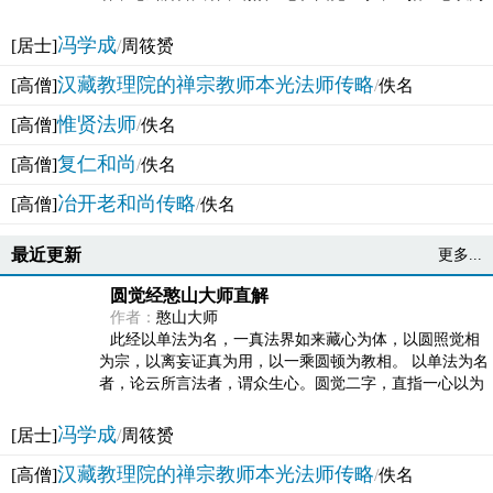
法体。此有多称，亦名大圆满觉，亦名妙觉明心，...
冯学成
[居士]
/
周筱赟
汉藏教理院的禅宗教师本光法师传略
[高僧]
/
佚名
惟贤法师
[高僧]
/
佚名
复仁和尚
[高僧]
/
佚名
冶开老和尚传略
[高僧]
/
佚名
最近更新
更多...
圆觉经憨山大师直解
作者：
憨山大师
此经以单法为名，一真法界如来藏心为体，以圆照觉相
为宗，以离妄证真为用，以一乘圆顿为教相。 以单法为名
者，论云所言法者，谓众生心。圆觉二字，直指一心以为
法体。此有多称，亦名大圆满觉，亦名妙觉明心，...
冯学成
[居士]
/
周筱赟
汉藏教理院的禅宗教师本光法师传略
[高僧]
/
佚名