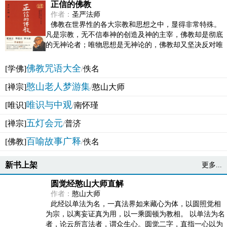
正信的佛教
作者：
圣严法师
佛教在世界性的各大宗教和思想之中，显得非常特殊。
凡是宗教，无不信奉神的创造及神的主宰，佛教却是彻底
的无神论者；唯物思想是无神论的，佛教却又坚决反对唯
物论的谬误。佛教似宗教而又非宗教，类哲学而又非哲...
佛教咒语大全
[学佛]
/
佚名
憨山老人梦游集
[禅宗]
/
憨山大师
唯识与中观
[唯识]
/
南怀瑾
五灯会元
[禅宗]
/
普济
百喻故事广释
[佛教]
/
佚名
新书上架
更多...
圆觉经憨山大师直解
作者：
憨山大师
此经以单法为名，一真法界如来藏心为体，以圆照觉相
为宗，以离妄证真为用，以一乘圆顿为教相。 以单法为名
者，论云所言法者，谓众生心。圆觉二字，直指一心以为