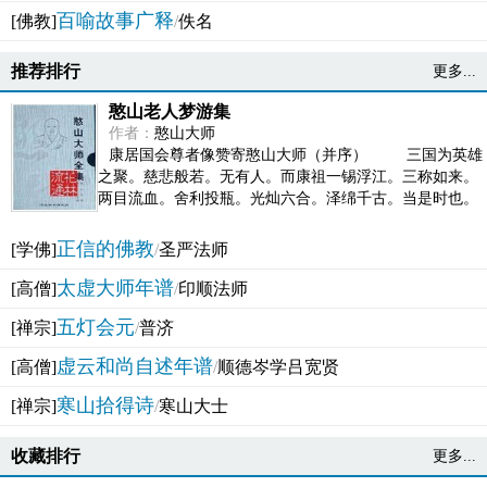
百喻故事广释
[佛教]
/
佚名
推荐排行
更多...
憨山老人梦游集
作者：
憨山大师
康居国会尊者像赞寄憨山大师（并序） 三国为英雄
之聚。慈悲般若。无有人。而康祖一锡浮江。三称如来。
两目流血。舍利投瓶。光灿六合。泽绵千古。当是时也。
吴之君臣。莫不为之动心变色。即事征理。知有佛而不...
正信的佛教
[学佛]
/
圣严法师
太虚大师年谱
[高僧]
/
印顺法师
五灯会元
[禅宗]
/
普济
虚云和尚自述年谱
[高僧]
/
顺德岑学吕宽贤
寒山拾得诗
[禅宗]
/
寒山大士
收藏排行
更多...