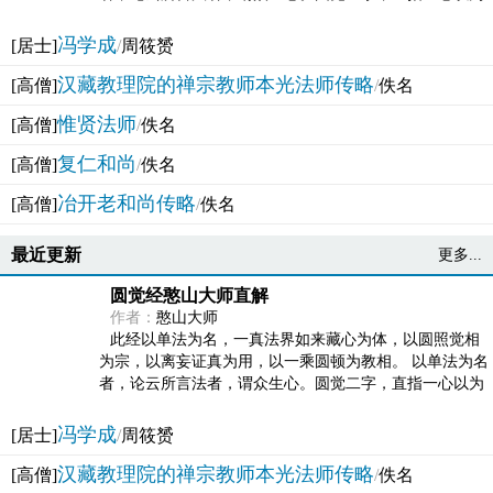
法体。此有多称，亦名大圆满觉，亦名妙觉明心，...
冯学成
[居士]
/
周筱赟
汉藏教理院的禅宗教师本光法师传略
[高僧]
/
佚名
惟贤法师
[高僧]
/
佚名
复仁和尚
[高僧]
/
佚名
冶开老和尚传略
[高僧]
/
佚名
最近更新
更多...
圆觉经憨山大师直解
作者：
憨山大师
此经以单法为名，一真法界如来藏心为体，以圆照觉相
为宗，以离妄证真为用，以一乘圆顿为教相。 以单法为名
者，论云所言法者，谓众生心。圆觉二字，直指一心以为
法体。此有多称，亦名大圆满觉，亦名妙觉明心，...
冯学成
[居士]
/
周筱赟
汉藏教理院的禅宗教师本光法师传略
[高僧]
/
佚名