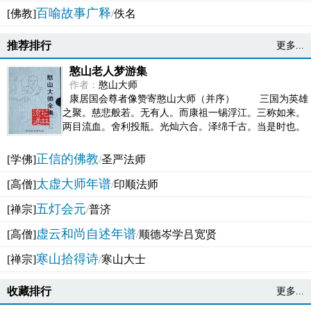
百喻故事广释
[佛教]
/
佚名
推荐排行
更多...
憨山老人梦游集
作者：
憨山大师
康居国会尊者像赞寄憨山大师（并序） 三国为英雄
之聚。慈悲般若。无有人。而康祖一锡浮江。三称如来。
两目流血。舍利投瓶。光灿六合。泽绵千古。当是时也。
吴之君臣。莫不为之动心变色。即事征理。知有佛而不...
正信的佛教
[学佛]
/
圣严法师
太虚大师年谱
[高僧]
/
印顺法师
五灯会元
[禅宗]
/
普济
虚云和尚自述年谱
[高僧]
/
顺德岑学吕宽贤
寒山拾得诗
[禅宗]
/
寒山大士
收藏排行
更多...