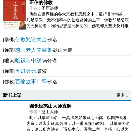
正信的佛教
作者：
圣严法师
佛教在世界性的各大宗教和思想之中，显得非常特殊。
凡是宗教，无不信奉神的创造及神的主宰，佛教却是彻底
的无神论者；唯物思想是无神论的，佛教却又坚决反对唯
物论的谬误。佛教似宗教而又非宗教，类哲学而又非哲...
佛教咒语大全
[学佛]
/
佚名
憨山老人梦游集
[禅宗]
/
憨山大师
唯识与中观
[唯识]
/
南怀瑾
五灯会元
[禅宗]
/
普济
百喻故事广释
[佛教]
/
佚名
新书上架
更多...
圆觉经憨山大师直解
作者：
憨山大师
此经以单法为名，一真法界如来藏心为体，以圆照觉相
为宗，以离妄证真为用，以一乘圆顿为教相。 以单法为名
者，论云所言法者，谓众生心。圆觉二字，直指一心以为