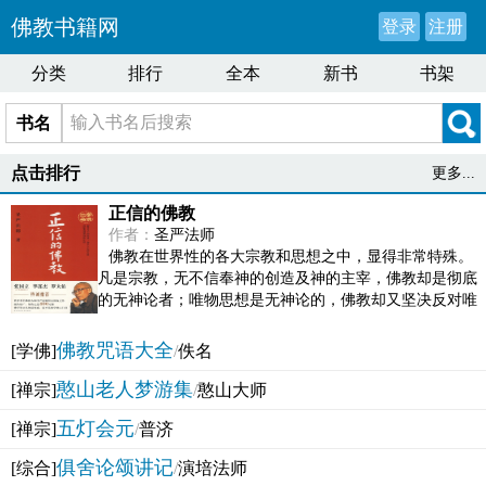
佛教书籍网
登录
注册
分类
排行
全本
新书
书架
书名
点击排行
更多...
正信的佛教
作者：
圣严法师
佛教在世界性的各大宗教和思想之中，显得非常特殊。
凡是宗教，无不信奉神的创造及神的主宰，佛教却是彻底
的无神论者；唯物思想是无神论的，佛教却又坚决反对唯
物论的谬误。佛教似宗教而又非宗教，类哲学而又非哲...
佛教咒语大全
[学佛]
/
佚名
憨山老人梦游集
[禅宗]
/
憨山大师
五灯会元
[禅宗]
/
普济
俱舍论颂讲记
[综合]
/
演培法师