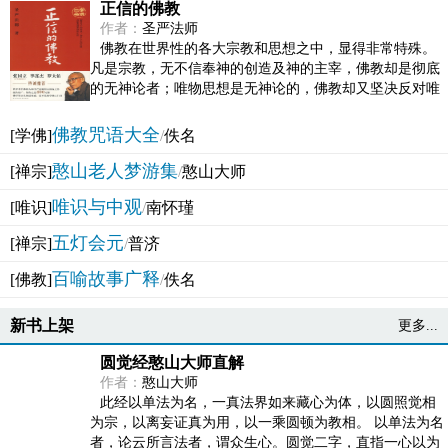
正信的佛教
作者：
圣严法师
佛教在世界性的各大宗教和思想之中，显得非常特殊。
凡是宗教，无不信奉神的创造及神的主宰，佛教却是彻底
的无神论者；唯物思想是无神论的，佛教却又坚决反对唯
物论的谬误。佛教似宗教而又非宗教，类哲学而又非哲...
佛教咒语大全
[学佛]
/
佚名
憨山老人梦游集
[禅宗]
/
憨山大师
唯识与中观
[唯识]
/
南怀瑾
五灯会元
[禅宗]
/
普济
百喻故事广释
[佛教]
/
佚名
新书上架
更多...
圆觉经憨山大师直解
作者：
憨山大师
此经以单法为名，一真法界如来藏心为体，以圆照觉相
为宗，以离妄证真为用，以一乘圆顿为教相。 以单法为名
者，论云所言法者，谓众生心。圆觉二字，直指一心以为