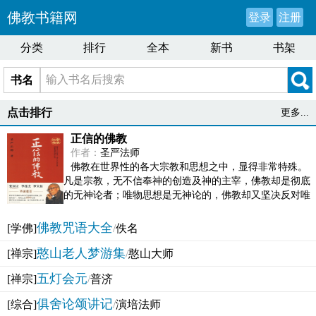
佛教书籍网
登录
注册
分类
排行
全本
新书
书架
书名
点击排行
更多...
正信的佛教
作者：
圣严法师
佛教在世界性的各大宗教和思想之中，显得非常特殊。
凡是宗教，无不信奉神的创造及神的主宰，佛教却是彻底
的无神论者；唯物思想是无神论的，佛教却又坚决反对唯
物论的谬误。佛教似宗教而又非宗教，类哲学而又非哲...
佛教咒语大全
[学佛]
/
佚名
憨山老人梦游集
[禅宗]
/
憨山大师
五灯会元
[禅宗]
/
普济
俱舍论颂讲记
[综合]
/
演培法师