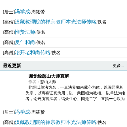
法体。此有多称，亦名大圆满觉，亦名妙觉明心，...
冯学成
[居士]
/
周筱赟
汉藏教理院的禅宗教师本光法师传略
[高僧]
/
佚名
惟贤法师
[高僧]
/
佚名
复仁和尚
[高僧]
/
佚名
冶开老和尚传略
[高僧]
/
佚名
最近更新
更多...
圆觉经憨山大师直解
作者：
憨山大师
此经以单法为名，一真法界如来藏心为体，以圆照觉相
为宗，以离妄证真为用，以一乘圆顿为教相。 以单法为名
者，论云所言法者，谓众生心。圆觉二字，直指一心以为
法体。此有多称，亦名大圆满觉，亦名妙觉明心，...
冯学成
[居士]
/
周筱赟
汉藏教理院的禅宗教师本光法师传略
[高僧]
/
佚名