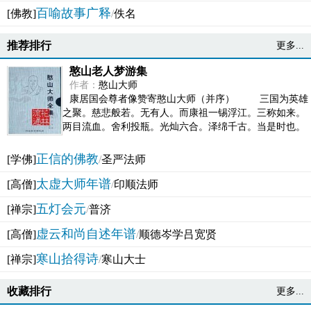
百喻故事广释
[佛教]
/
佚名
推荐排行
更多...
憨山老人梦游集
作者：
憨山大师
康居国会尊者像赞寄憨山大师（并序） 三国为英雄
之聚。慈悲般若。无有人。而康祖一锡浮江。三称如来。
两目流血。舍利投瓶。光灿六合。泽绵千古。当是时也。
吴之君臣。莫不为之动心变色。即事征理。知有佛而不...
正信的佛教
[学佛]
/
圣严法师
太虚大师年谱
[高僧]
/
印顺法师
五灯会元
[禅宗]
/
普济
虚云和尚自述年谱
[高僧]
/
顺德岑学吕宽贤
寒山拾得诗
[禅宗]
/
寒山大士
收藏排行
更多...