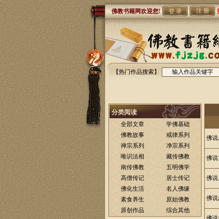
注 册
佛教书籍网欢迎您!
【热门作品搜索】
分类阅读
全部文章
学佛基础
佛教故事
戒律系列
佛说
禅宗系列
净宗系列
唯识法相
藏传佛教
佛说
南传佛教
五明佛学
高僧传记
居士传记
佛说
佛化生活
名人佛缘
佛说
素食养生
原始佛教
原创作品
综合其他
佛说