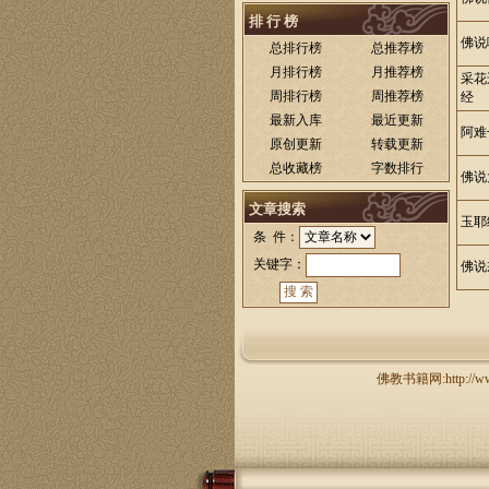
排 行 榜
佛说
总排行榜
总推荐榜
月排行榜
月推荐榜
采花
周排行榜
周推荐榜
经
最新入库
最近更新
阿难
原创更新
转载更新
总收藏榜
字数排行
佛说
文章搜索
玉耶
条 件：
关键字：
佛说
佛教书籍网:http