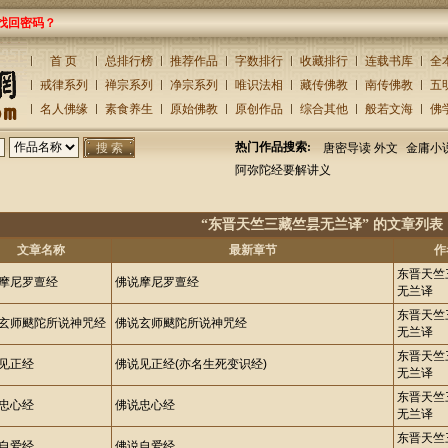
找回密码？
首 页
总排行榜
推荐作品
字数排行
收藏排行
连载书库
全
戒律系列
禅宗系列
净宗系列
唯识法相
藏传佛教
南传佛教
五
名人佛缘
素食养生
原始佛教
原创作品
综合其他
般若文海
佛
热门作品搜索:
唐密导读 外文
金庸小
阿弥陀经要解讲义
“东晋天竺三藏竺昙无兰译” 的文章列表
文章名称
最新章节
作
东晋天竺
摩尼罗亶经
佛说摩尼罗亶经
无兰译
东晋天竺
玄师颰陀所说神咒经
佛说玄师颰陀所说神咒经
无兰译
东晋天竺
见正经
佛说见正经(亦名生死变识经)
无兰译
东晋天竺
忠心经
佛说忠心经
无兰译
东晋天竺
自爱经
佛说自爱经