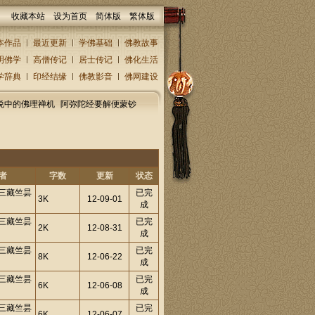
收藏本站
设为首页
简体版
繁体版
本作品
最近更新
学佛基础
佛教故事
明佛学
高僧传记
居士传记
佛化生活
学辞典
印经结缘
佛教影音
佛网建设
说中的佛理禅机
阿弥陀经要解便蒙钞
者
字数
更新
状态
三藏竺昙
已完
3K
12-09-01
成
三藏竺昙
已完
2K
12-08-31
成
三藏竺昙
已完
8K
12-06-22
成
三藏竺昙
已完
6K
12-06-08
成
三藏竺昙
已完
6K
12-06-07