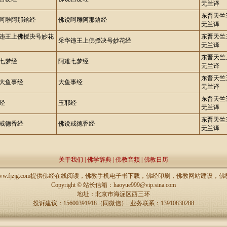
无兰译
东晋天竺
呵雕阿那鋡经
佛说呵雕阿那鋡经
无兰译
违王上佛授决号妙花
东晋天竺
采华违王上佛授决号妙花经
无兰译
东晋天竺
七梦经
阿难七梦经
无兰译
东晋天竺
大鱼事经
大鱼事经
无兰译
东晋天竺
经
玉耶经
无兰译
东晋天竺
戒德香经
佛说戒德香经
无兰译
关于我们
|
佛学辞典
|
佛教音频
|
佛教日历
://www.fjzjg.com提供佛经在线阅读，佛教手机电子书下载，佛经印刷，佛教网站建设
Copyright ©
站长信箱：haoyue999@vip.sina.com
地址：北京市海淀区西三环
投诉建议：15600391918（同微信） 业务联系：13910830288