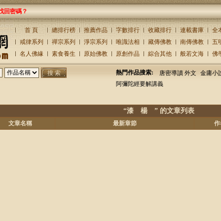
找回密碼？
首 頁
總排行榜
推薦作品
字數排行
收藏排行
連載書庫
全
戒律系列
禪宗系列
淨宗系列
唯識法相
藏傳佛教
南傳佛教
五
名人佛緣
素食養生
原始佛教
原創作品
綜合其他
般若文海
佛
熱門作品搜索:
唐密導讀 外文
金庸小
阿彌陀經要解講義
“漆 楊 ” 的文章列表
文章名稱
最新章節
作