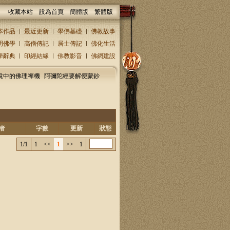
收藏本站
設為首頁
簡體版
繁體版
本作品
最近更新
學佛基礎
佛教故事
明佛學
高僧傳記
居士傳記
佛化生活
學辭典
印經結緣
佛教影音
佛網建設
說中的佛理禪機
阿彌陀經要解便蒙鈔
者
字數
更新
狀態
1/1
1
<<
1
>>
1