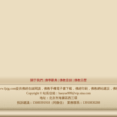
關于我們
|
佛學辭典
|
佛教音頻
|
佛教日歷
://www.fjzjg.com提供佛經在線閱讀，佛教手機電子書下載，佛經印刷，佛教網站建設
Copyright ©
站長信箱︰haoyue999@vip.sina.com
地址︰北京市海澱區西三環
投訴建議︰15600391918（同微信） 業務聯系︰13910830288