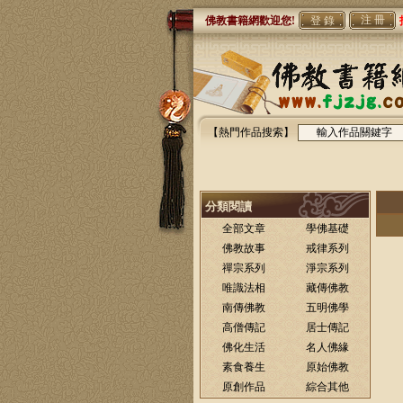
注 冊
佛教書籍網歡迎您!
【熱門作品搜索】
分類閱讀
全部文章
學佛基礎
佛教故事
戒律系列
禪宗系列
淨宗系列
唯識法相
藏傳佛教
南傳佛教
五明佛學
高僧傳記
居士傳記
佛化生活
名人佛緣
素食養生
原始佛教
原創作品
綜合其他