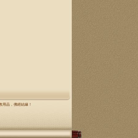
，佛教用品，佛經結緣！