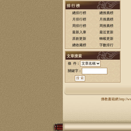
排 行 榜
總排行榜
總推薦榜
月排行榜
月推薦榜
周排行榜
周推薦榜
最新入庫
最近更新
原創更新
轉載更新
總收藏榜
字數排行
文章搜索
條 件︰
關鍵字︰
佛教書籍網:http